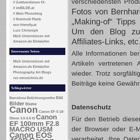
verschiedensten Prod
# Geldverdienen €€-
# imBILDE.at
Fotos von Bernha
# Mein Photoblog
„Making-of“ Tipps
# Reinhold Plank
eco-friendly.at
Um den Blog zu 
Lurz Christoph
Mich Unterstützen mit
Affiliates-Links, e
Amazon.de Einkäufen
Interessante Seiten
Alle Informationen ber
Mich Unterstützen mit
Artikeln vertretenen
Amazon.de Einkäufen
wieder. Trotz sorgfält
Photography Art Blogs
rss-verzeichnis.de
Beiträge keine Gewäh
Schlagwörter
Bild
Barcelona
Belichtungsreihe
Bilder
Blume
Datenschutz
Canon
Canon EF-S 18-
Canon
Für den Betrieb dies
55mm 3.5-5.6 IS
EF 100mm F2.8
MACRO USM
der Browser oder E-
Canon EOS
verarbeitet. Ihre Dat