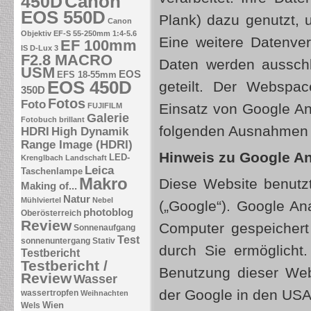
Canon
450D
EOS 550D
Plank) dazu genutzt, 
Canon
Objektiv EF-S 55-250mm 1:4-5.6
Eine weitere Datenver
EF 100mm
IS
D-Lux 3
F2.8 MACRO
Daten werden ausschli
USM
EOS
EFS 18-55mm
EOS 450D
geteilt. Der Webspa
350D
Fotos
Foto
Einsatz von Google An
FUJIFILM
Galerie
Fotobuch brillant
folgenden Ausnahmen
HDRI
High Dynamik
Range Image (HDRI)
Hinweis zu Google An
LED-
Krenglbach
Landschaft
Leica
Taschenlampe
Makro
Diese Website benutz
Making of...
Natur
Mühlviertel
Nebel
(„Google“). Google Ana
photoblog
Oberösterreich
Review
Computer gespeichert
Sonnenaufgang
Test
sonnenuntergang
Stativ
durch Sie ermöglicht
Testbericht
Testbericht /
Benutzung dieser Webs
Review
Wasser
der Google in den USA
wassertropfen
Weihnachten
Wien
Wels