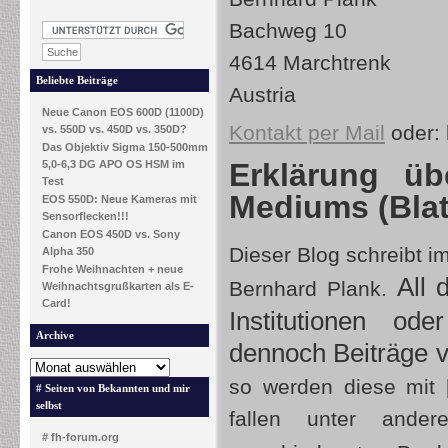
Bachweg 10
4614 Marchtrenk
Beliebte Beiträge
Austria
Neue Canon EOS 600D (1100D)
Kontakt per Mail
oder:
vs. 550D vs. 450D vs. 350D?
Das Objektiv Sigma 150-500mm
Erklärung ü
5,0-6,3 DG APO OS HSM im
Test
Mediums (Blatt
EOS 550D: Neue Kameras mit
Sensorflecken!!!
Canon EOS 450D vs. Sony
Dieser Blog schreibt i
Alpha 350
Frohe Weihnachten + neue
All 
Bernhard Plank.
Weihnachtsgrußkarten als E-
Card!
Institutionen ode
Archive
dennoch Beiträge 
so werden diese mit 
# Seiten von Bekannten und mir
selbst
fallen unter ander
# fh-forum.org