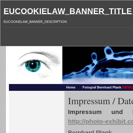
EUCOOKIELAW_BANNER_TITLE
EUCOOKIELAW_BANNER_DESCRIPTION
Photography and more – Ber
Makros, HDRIs, Sonnenuntergaenge, Natur, Landschaften, Wassertropfen, Portraets,
Home
Fotograf Bernhard Plank
(NEW!)
Impressum / Dat
Impressum und D
http://
photo-exhibit.
Bernhard Plank