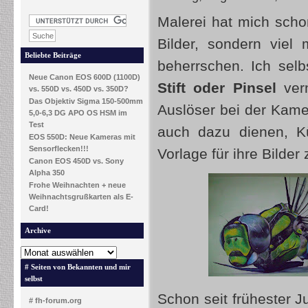
Malerei hat mich schon
Bilder, sondern viel
Beliebte Beiträge
beherrschen. Ich selb
Neue Canon EOS 600D (1100D)
Stift oder Pinsel
ver
vs. 550D vs. 450D vs. 350D?
Das Objektiv Sigma 150-500mm
Auslöser bei der Kame
5,0-6,3 DG APO OS HSM im
Test
auch dazu dienen, Kü
EOS 550D: Neue Kameras mit
Sensorflecken!!!
Vorlage für ihre Bilder 
Canon EOS 450D vs. Sony
Alpha 350
Frohe Weihnachten + neue
Weihnachtsgrußkarten als E-
Card!
Archive
# Seiten von Bekannten und mir
selbst
Schon seit frühester J
# fh-forum.org