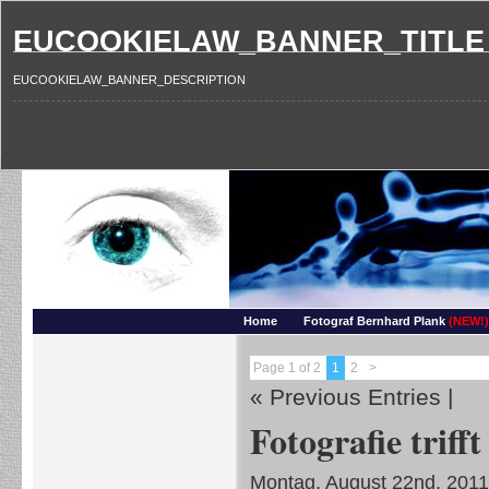
EUCOOKIELAW_BANNER_TITLE
EUCOOKIELAW_BANNER_DESCRIPTION
Photography and more – Ber
Makros, HDRIs, Sonnenuntergaenge, Natur, Landschaften, Wassertropfen, Portraets,
Home
Fotograf Bernhard Plank
(NEW!)
Page 1 of 2
1
2
>
« Previous Entries
|
Fotografie trif
Montag, August 22nd, 2011