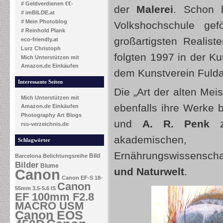
# Geldverdienen €€-
der
Malerei
. Schon 
# imBILDE.at
# Mein Photoblog
Volkshochschule ge
# Reinhold Plank
großartigsten Realist
eco-friendly.at
Lurz Christoph
folgten 1997 in der K
Mich Unterstützen mit
Amazon.de Einkäufen
dem Kunstverein Fuld
Interessante Seiten
Die „Art der alten Meis
Mich Unterstützen mit
ebenfalls ihre Werke b
Amazon.de Einkäufen
Photography Art Blogs
und
A. R. Penk
zu
rss-verzeichnis.de
akademischen, 
Schlagwörter
Ernährungswissenschaf
Bild
Barcelona
Belichtungsreihe
Bilder
Blume
und Naturwelt
.
Canon
Canon EF-S 18-
Canon
55mm 3.5-5.6 IS
EF 100mm F2.8
MACRO USM
Canon EOS