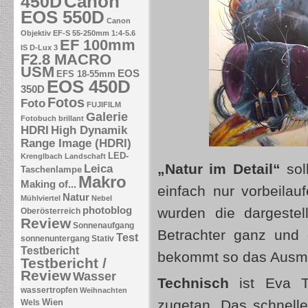
Canon
450D
EOS 550D
Canon
Objektiv EF-S 55-250mm 1:4-5.6
EF 100mm
IS
D-Lux 3
F2.8 MACRO
USM
EOS
EFS 18-55mm
EOS 450D
350D
Fotos
Foto
FUJIFILM
Galerie
Fotobuch brillant
HDRI
High Dynamik
Range Image (HDRI)
LED-
Krenglbach
Landschaft
„Natur im Detail“
sol
Leica
Taschenlampe
Makro
Making of...
einfach nur vorbeilau
Natur
Mühlviertel
Nebel
photoblog
wurden die dargestel
Oberösterreich
Review
Sonnenaufgang
Betrachter ganz und 
Test
sonnenuntergang
Stativ
Testbericht
bekommt so das Ausm
Testbericht /
Review
Wasser
Technisch
ist Eva T
wassertropfen
Weihnachten
Wien
zugetan. Das schnell
Wels