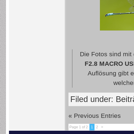
Die Fotos sind mit
F2.8 MACRO U
Auflösung gibt 
welcher
Filed under:
Beit
« Previous Entries
Page 1 of 2
1
2
>