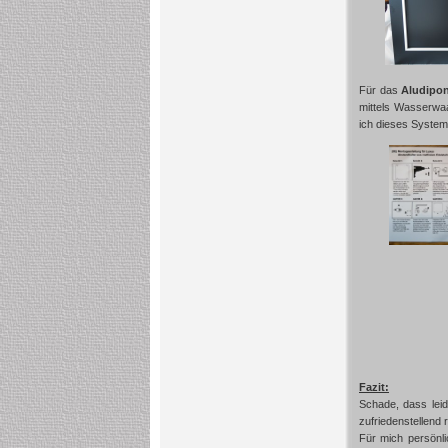
Für das
Aludipo
mittels Wasserwaa
ich dieses Syste
Fazit:
Schade, dass leid
zufriedenstellend r
Für mich persönli