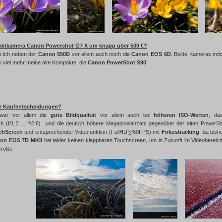
aktkamera Canon Powershot G7 X um knapp über 500 €?
ze ich neben der
Canon 550D
vor allem auch noch die
Canon EOS 6D
. Beide Kameras möc
n viel mehr meine alte Kompakte, die
Canon PowerShot S90
.
e Kaufentscheidungen?
 war vor allem die
gute Bildqualität
vor allem auch bei
höheren ISO-Werten
, da
h (f/1.2 … f/2.8) und die deutlich höhere Megapixelanzahl gegenüber der alten PowerSho
chScreen
und entsprechender Videofunktion (FullHD@60FPS) mit
Fokustracking
, da bish
on EOS 7D MKII
hat leider keinen klappbaren Touchscreen, um in Zukunft im Videobereich f
Größe.