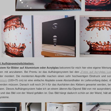
/ Aufhängemöglichkeiten:
tem für Bilder auf Aluminium oder Acrylglas
bekommt für mich hier eine eigene Wertung, 
n mit anzubieten. Bei Prentu ist das Aufhängesystem bei den „
Fotos auf Acrylglas Lux
der montiert. Die montierten Aluprofile machen einen sehr hochwertigen Eindruck und sor
minium
(100×75 cm) ist eine einfache Aluplatte sowie Abstandhalter im Lieferumfang dabei, 
 werden müssen. Danach soll noch 24 h für das Aushärten des Klebers gewartet werden, bev
nn. Dieses Aufhängesystem habe ich an einem älteren Alu-Dipond Bild von mir ausprobiert
, und das Bild von der Wand gefallen ist. Das Bild hängt dadurch schön an der Wand, hält ab
ysteme.