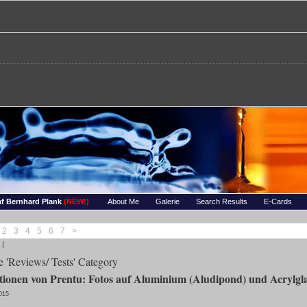
re – Bernhards Foto-Page
 Wassertropfen, Portraets, Experimentelles, Tiere, Insekten, uvm…
f Bernhard Plank
(NEW!)
About Me
Galerie
Search Results
E-Cards
2
3
4
5
6
7
>
|
he 'Reviews/ Tests' Category
onen von Prentu: Fotos auf Aluminium (Aludipond) und Acrylgla
015