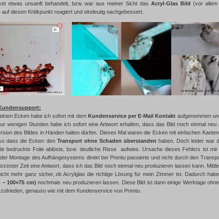
ket etwas unsanft behandelt, bzw. war aus meiner Sicht das
Acryl-Glas Bild
(vor allem
auf diesen Kritikpunkt reagiert und eindeutig nachgebessert.
 Kundensupport:
ekten Ecken habe ich sofort mit dem
Kundenservice per E-Mail Kontakt
aufgenommen und 
ur wenigen Stunden habe ich sofort eine Antwort erhalten, dass das Bild noch einmal neu
rsion des Bildes in Händen halten dürfen. Dieses Mal waren die Ecken mit einfachen Kante
 so dass die Ecken den
Transport ohne Schaden überstanden
haben. Doch leider war da
ie bedruckte Folie ablöste, bzw. deutliche Risse aufwies. Ursache dieses Fehlers ist mi
i der Montage des Aufhängesystems direkt bei Prentu passierte und nicht durch den Transpo
kürzester Zeit eine Antwort, dass ich das Bild noch einmal neu produzieren lassen kann. Mittle
icht mehr ganz sicher, ob Acrylglas die richtige Lösung für mein Zimmer ist. Dadurch habe
 – 100×75 cm)
nochmals neu produzieren lassen. Diese Bild ist dann einige Werktage ohn
zufrieden, genauso wie mit dem Kundenservice von Prentu.