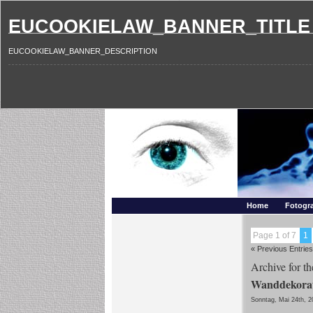
EUCOOKIELAW_BANNER_TITLE
EUCOOKIELAW_BANNER_DESCRIPTION
Photography and mo
Makros, HDRIs, Sonnenuntergaenge, Natur, Landschaften,
Home
Fotogra
Page 1 of 7
1
« Previous Entries
Archive for t
Wanddekorati
Sonntag, Mai 24th, 2