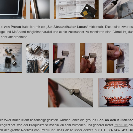
nd von Prentu
habe ich mir ein „
Set Abstandhalter Luxus
“ mitbestellt. Diese sind zwar 
ge und Maßband möglichst parallel und exakt zueinander zu montieren sind. Vorteil ist, da
m sehr ansprechend.
er zwei Bilder leicht beschädigt geliefert wurden, aber ein großes
Lob an den Kundense
eagiert hat. Von der Bildqualität selbst bin ich sehr zufrieden und generell bietet
Prentu.de
ein
ch der größte Nachteil von Prentu ist, dass diese leider derzeit nur
1:1, 3:4 bzw. 4:3 B