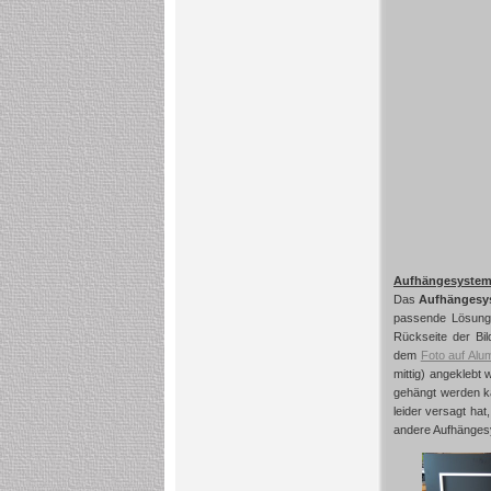
Aufhängesystem
Das
Aufhängesys
passende Lösunge
Rückseite der Bil
dem
Foto auf Alu
mittig) angeklebt
gehängt werden ka
leider versagt hat
andere Aufhänges