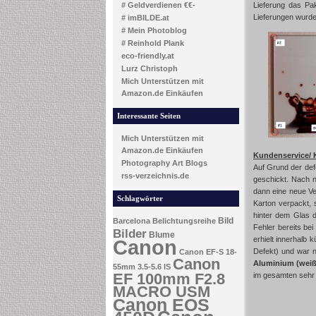
# Geldverdienen €€-
Lieferung das Pa
Lieferungen wurde 
# imBILDE.at
# Mein Photoblog
# Reinhold Plank
eco-friendly.at
Lurz Christoph
Mich Unterstützen mit
Amazon.de Einkäufen
Interessante Seiten
Mich Unterstützen mit
Amazon.de Einkäufen
Kundenservice/
Photography Art Blogs
Auf Grund der def
rss-verzeichnis.de
geschickt. Nach n
dann eine neue Ve
Schlagwörter
Karton verpackt,
hinter dem Glas d
Bild
Barcelona
Belichtungsreihe
Fehler bereits be
Bilder
Blume
erhielt innerhalb 
Canon
Defekt) und war n
Canon EF-S 18-
Canon
Aluminium (weiß
55mm 3.5-5.6 IS
EF 100mm F2.8
im gesamten sehr 
MACRO USM
Canon EOS