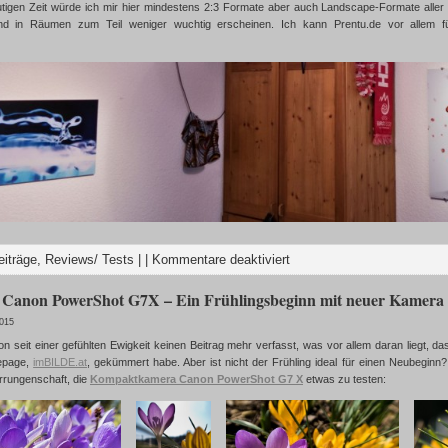
tigen Zeit würde ich mir hier mindestens 2:3 Formate aber auch Landscape-Formate aller 1
nd in Räumen zum Teil weniger wuchtig erscheinen. Ich kann Prentu.de vor allem 
eiträge
,
Reviews/ Tests
| |
Kommentare deaktiviert
: Canon PowerShot G7X – Ein Frühlingsbeginn mit neuer Kamera
2015
on seit einer gefühlten Ewigkeit keinen Beitrag mehr verfasst, was vor allem daran liegt, 
epage,
imBILDE.at
, gekümmert habe. Aber ist nicht der Frühling ideal für einen Neubeginn?
Errungenschaft, die
Kompaktkamera Canon PowerShot G7 X
etwas zu testen: