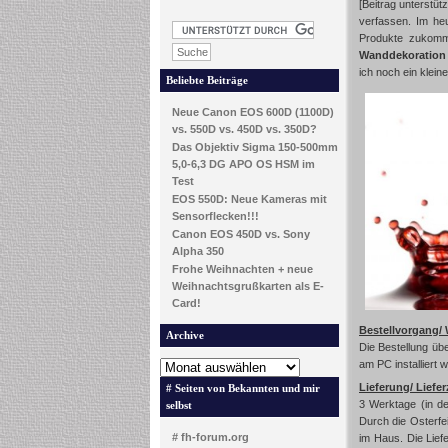
[Beitrag unterstü
verfassen. Im he
Produkte zukomme
Wanddekoration
ich noch ein klein
Beliebte Beiträge
Neue Canon EOS 600D (1100D)
vs. 550D vs. 450D vs. 350D?
Das Objektiv Sigma 150-500mm
5,0-6,3 DG APO OS HSM im
Test
EOS 550D: Neue Kameras mit
Sensorflecken!!!
Canon EOS 450D vs. Sony
Alpha 350
Frohe Weihnachten + neue
Weihnachtsgrußkarten als E-
Card!
Bestellvorgang/ 
Archive
Die Bestellung üb
am PC installiert 
Lieferung/ Liefer
# Seiten von Bekannten und mir
3 Werktage (in de
selbst
Durch die Osterfei
# fh-forum.org
im Haus. Die Lief