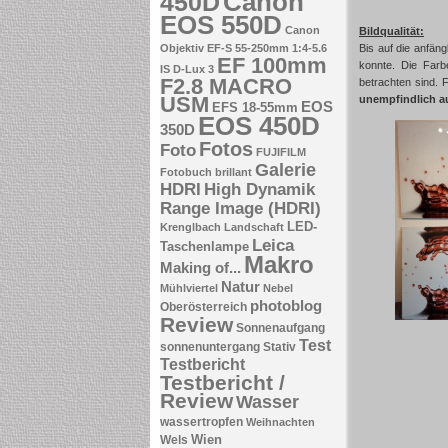
Canon
450D
EOS 550D
Canon
Bildqualität:
Objektiv EF-S 55-250mm 1:4-5.6
Bis auf die anfän
EF 100mm
konnte. Die Farb
IS
D-Lux 3
F2.8 MACRO
betrachten sind. 
USM
unempfindlich a
EOS
EFS 18-55mm
EOS 450D
350D
Fotos
Foto
FUJIFILM
Galerie
Fotobuch brillant
HDRI
High Dynamik
Range Image (HDRI)
LED-
Krenglbach
Landschaft
Leica
Taschenlampe
Makro
Making of...
Natur
Mühlviertel
Nebel
photoblog
Oberösterreich
Review
Sonnenaufgang
Test
sonnenuntergang
Stativ
Testbericht
Testbericht /
Review
Wasser
wassertropfen
Weihnachten
Wien
Wels