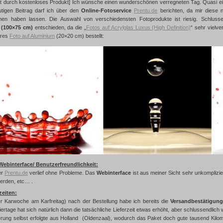
tzt durch kostenloses Produkt] Ich wünsche einen wunderschönen verregneten Tag. Quasi ein
utigen Beitrag darf ich über den
Online-Fotoservice
Prentu.de
berichten, da mir diese n
n haben lassen. Die Auswahl von verschiedensten Fotoprodukte ist riesig. Schlusse
 (100×75 cm)
entschieden, da die „
Fotos auf Acrylglas Luxus (High Definition)
“ sehr vielv
eres
Foto auf Aluminium
(20×20 cm) bestellt:
Webinterface/ Benutzerfreundlichkeit:
er
Prentu.de
verlief ohne Probleme. Das
Webinterface
ist aus meiner Sicht sehr unkomplizi
werden, etc… .
zeiten:
r Karwoche am Karfreitag) nach der Bestellung habe ich bereits die
Versandbestätigun
ertage hat sich natürlich dann die tatsächliche Lieferzeit etwas erhöht, aber schlussendli
erung selbst erfolgte aus Holland (Oldenzaal), wodurch das Paket doch gute tausend Kilo