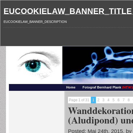
EUCOOKIELAW_BANNER_TITLE
EUCOOKIELAW_BANNER_DESCRIPTION
Photography and more – Ber
Makros, HDRIs, Sonnenuntergaenge, Natur, Landschaften, Wassertropfen, Portraets,
Home
Fotograf Bernhard Plank
(NEW!)
Page 1 of 31
1
2
3
4
5
6
7
8
Wanddekoratio
(Aludipond) un
Posted: Mai 24th, 2015, by