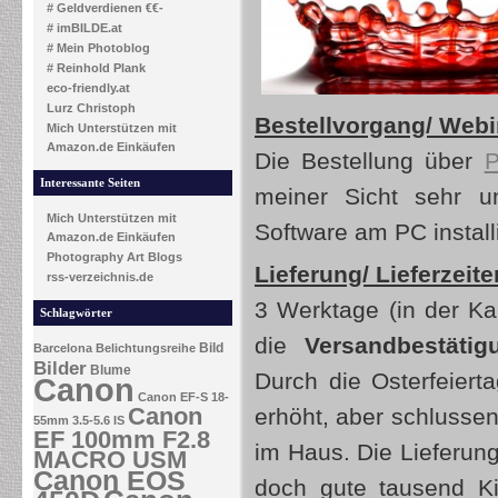
# Geldverdienen €€-
# imBILDE.at
# Mein Photoblog
# Reinhold Plank
eco-friendly.at
Lurz Christoph
Bestellvorgang/ Webin
Mich Unterstützen mit
Amazon.de Einkäufen
Die Bestellung über
P
Interessante Seiten
meiner Sicht sehr u
Mich Unterstützen mit
Software am PC install
Amazon.de Einkäufen
Photography Art Blogs
Lieferung/ Lieferzeite
rss-verzeichnis.de
3 Werktage (in der Ka
Schlagwörter
die
Versandbestätig
Bild
Barcelona
Belichtungsreihe
Bilder
Blume
Durch die Osterfeierta
Canon
Canon EF-S 18-
Canon
erhöht, aber schlusse
55mm 3.5-5.6 IS
EF 100mm F2.8
im Haus. Die Lieferung
MACRO USM
Canon EOS
doch gute tausend Ki