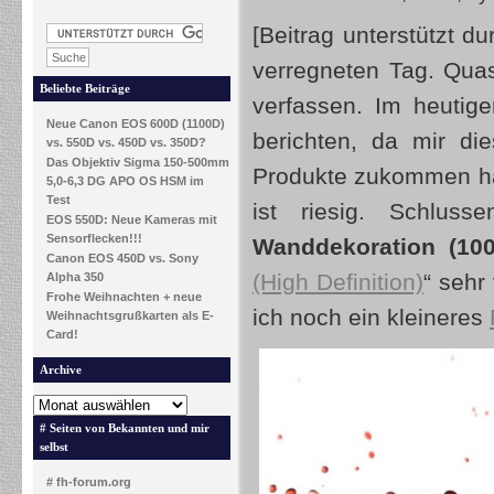
[Beitrag unterstützt 
verregneten Tag. Quas
Beliebte Beiträge
verfassen. Im heutig
Neue Canon EOS 600D (1100D)
berichten, da mir di
vs. 550D vs. 450D vs. 350D?
Das Objektiv Sigma 150-500mm
Produkte zukommen ha
5,0-6,3 DG APO OS HSM im
Test
ist riesig. Schlus
EOS 550D: Neue Kameras mit
Sensorflecken!!!
Wanddekoration (10
Canon EOS 450D vs. Sony
(High Definition)
“ sehr
Alpha 350
Frohe Weihnachten + neue
ich noch ein kleineres
Weihnachtsgrußkarten als E-
Card!
Archive
# Seiten von Bekannten und mir
selbst
# fh-forum.org