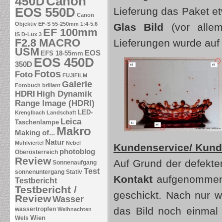
Canon
450D
EOS 550D
Lieferung das Paket e
Canon
Objektiv EF-S 55-250mm 1:4-5.6
Glas Bild
(vor allem
EF 100mm
IS
D-Lux 3
F2.8 MACRO
Lieferungen wurde auf 
USM
EOS
EFS 18-55mm
EOS 450D
350D
Fotos
Foto
FUJIFILM
Galerie
Fotobuch brillant
HDRI
High Dynamik
Range Image (HDRI)
LED-
Krenglbach
Landschaft
Leica
Taschenlampe
Makro
Making of...
Natur
Mühlviertel
Nebel
Kundenservice/ Kund
photoblog
Oberösterreich
Review
Auf Grund der defekte
Sonnenaufgang
Test
sonnenuntergang
Stativ
Kontakt
aufgenommen 
Testbericht
Testbericht /
geschickt. Nach nur w
Review
Wasser
das Bild noch einmal
wassertropfen
Weihnachten
Wien
Wels