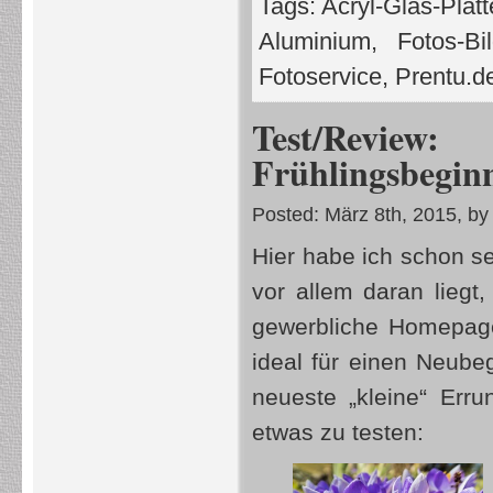
Tags:
Acryl-Glas-Plat
Aluminium
,
Fotos-Bi
Fotoservice
,
Prentu.d
Test/Revie
Frühlingsbegin
Posted: März 8th, 2015, by
Hier habe ich schon se
vor allem daran lieg
gewerbliche Homepa
ideal für einen Neubeg
neueste „kleine“ Erru
etwas zu testen: