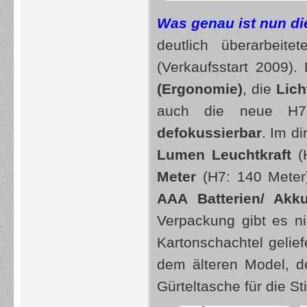
Was genau ist nun d
deutlich überarbeite
(Verkaufsstart 2009)
(Ergonomie)
, die
Lich
auch die neue H
defokussierbar
. Im d
Lumen Leuchtkraft
(
Meter
(H7: 140 Meter)
AAA Batterien/ Akk
Verpackung gibt es n
Kartonschachtel gelief
dem älteren Model, d
Gürteltasche für die St