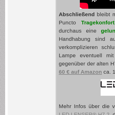
Abschließend
bleibt 
Puncto
T
ragekonfor
durchaus eine
gelu
Handhabung sind au
verkomplizieren schl
Lampe eventuell mi
gegenüber der alten H7
60 € auf Amazon
ca. 1
Mehr Infos über die v
LED LENSER® H7.2
, 