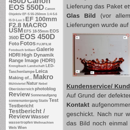
Canon
450D
EOS 550D
Lieferung das Paket e
Canon
Objektiv EF-S 55-250mm 1:4-5.6
Glas Bild
(vor allem
EF 100mm
IS
D-Lux 3
F2.8 MACRO
Lieferungen wurde auf 
USM
EOS
EFS 18-55mm
EOS 450D
350D
Fotos
Foto
FUJIFILM
Galerie
Fotobuch brillant
HDRI
High Dynamik
Range Image (HDRI)
LED-
Krenglbach
Landschaft
Leica
Taschenlampe
Makro
Making of...
Natur
Mühlviertel
Nebel
Kundenservice/ Kund
photoblog
Oberösterreich
Review
Auf Grund der defekte
Sonnenaufgang
Test
sonnenuntergang
Stativ
Kontakt
aufgenommen 
Testbericht
Testbericht /
geschickt. Nach nur w
Review
Wasser
das Bild noch einmal
wassertropfen
Weihnachten
Wien
Wels