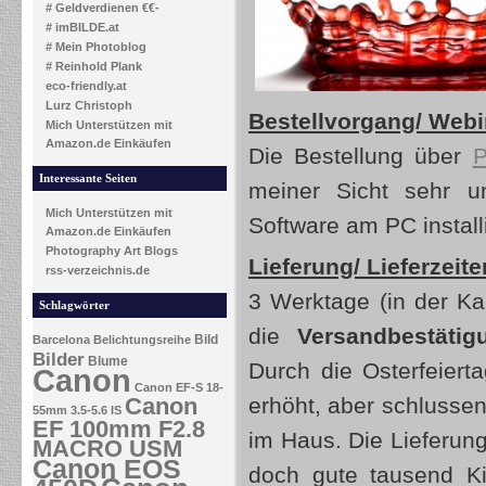
# Geldverdienen €€-
# imBILDE.at
# Mein Photoblog
# Reinhold Plank
eco-friendly.at
Lurz Christoph
Bestellvorgang/ Webin
Mich Unterstützen mit
Amazon.de Einkäufen
Die Bestellung über
P
Interessante Seiten
meiner Sicht sehr u
Mich Unterstützen mit
Software am PC install
Amazon.de Einkäufen
Photography Art Blogs
Lieferung/ Lieferzeite
rss-verzeichnis.de
3 Werktage (in der Ka
Schlagwörter
die
Versandbestätig
Bild
Barcelona
Belichtungsreihe
Bilder
Blume
Durch die Osterfeierta
Canon
Canon EF-S 18-
Canon
erhöht, aber schlusse
55mm 3.5-5.6 IS
EF 100mm F2.8
im Haus. Die Lieferung
MACRO USM
Canon EOS
doch gute tausend Ki