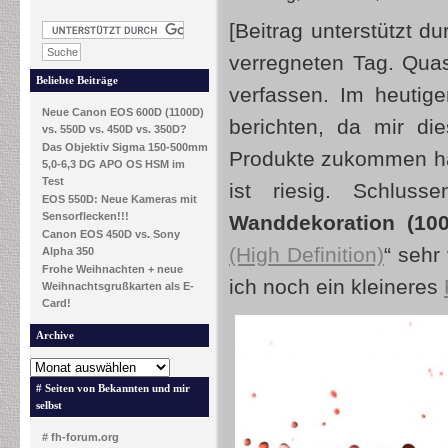
[Beitrag unterstützt 
verregneten Tag. Quas
Beliebte Beiträge
verfassen. Im heutig
Neue Canon EOS 600D (1100D)
berichten, da mir di
vs. 550D vs. 450D vs. 350D?
Das Objektiv Sigma 150-500mm
Produkte zukommen ha
5,0-6,3 DG APO OS HSM im
Test
ist riesig. Schlus
EOS 550D: Neue Kameras mit
Sensorflecken!!!
Wanddekoration (10
Canon EOS 450D vs. Sony
(High Definition)
“ sehr
Alpha 350
Frohe Weihnachten + neue
ich noch ein kleineres
Weihnachtsgrußkarten als E-
Card!
Archive
# Seiten von Bekannten und mir
selbst
# fh-forum.org