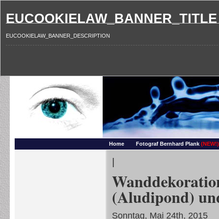
EUCOOKIELAW_BANNER_TITLE
EUCOOKIELAW_BANNER_DESCRIPTION
Photography and more – Ber
Makros, HDRIs, Sonnenuntergaenge, Natur, Landschaften, Wassertropfen, Portraets,
Home
Fotograf Bernhard Plank
(NEW!)
|
Wanddekoratio
(Aludipond) un
Sonntag, Mai 24th, 2015