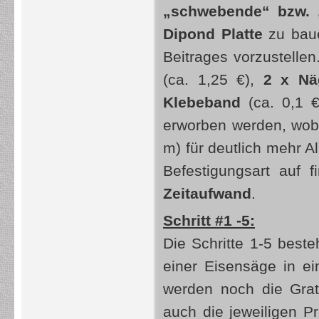
„schwebende“ bzw. 
Dipond Platte
zu bau
Beitrages vorzustelle
(ca. 1,25 €),
2 x Nä
Klebeband
(ca. 0,1 €
erworben werden, wobe
m) für deutlich mehr 
Befestigungsart auf f
Zeitaufwand
.
Schritt #1 -5:
Die Schritte 1-5 bes
einer Eisensäge in 
werden noch die Grate
auch die jeweiligen P