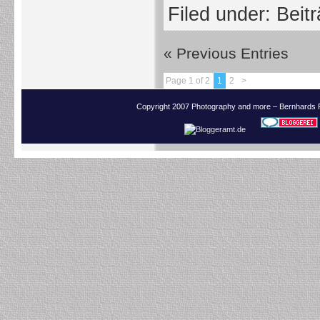
Filed under:
Beit
« Previous Entries
Page 1 of 2
1
2
>
Copyright 2007 Photography and more – Bernhards 