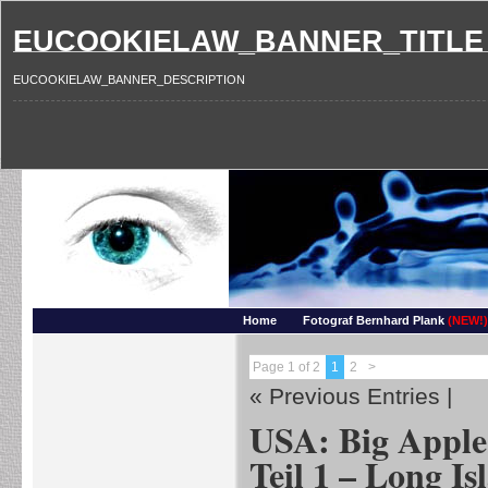
EUCOOKIELAW_BANNER_TITLE
EUCOOKIELAW_BANNER_DESCRIPTION
Photography and more – Ber
Makros, HDRIs, Sonnenuntergaenge, Natur, Landschaften, Wassertropfen, Portraets,
Home
Fotograf Bernhard Plank
(NEW!)
Page 1 of 2
1
2
>
« Previous Entries
|
USA: Big Apple
Teil 1 – Long Is