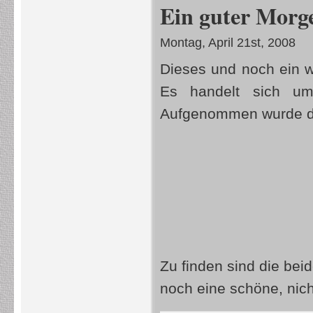
Ein guter Morg
Montag, April 21st, 2008
Dieses und noch ein we
Es handelt sich 
Aufgenommen wurde da
Zu finden sind die bei
noch eine schöne, nic