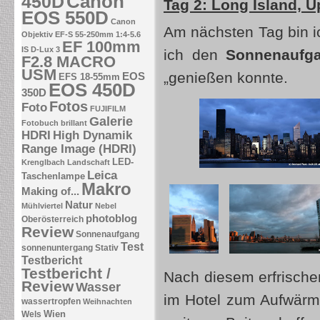
Canon
450D
Tag 2: Long Island, 
EOS 550D
Canon
Am nächsten Tag bin i
Objektiv EF-S 55-250mm 1:4-5.6
EF 100mm
IS
D-Lux 3
ich den
Sonnenaufg
F2.8 MACRO
USM
„genießen konnte.
EOS
EFS 18-55mm
EOS 450D
350D
Fotos
Foto
FUJIFILM
Galerie
Fotobuch brillant
HDRI
High Dynamik
Range Image (HDRI)
LED-
Krenglbach
Landschaft
Leica
Taschenlampe
Makro
Making of...
Natur
Mühlviertel
Nebel
photoblog
Oberösterreich
Review
Sonnenaufgang
Test
sonnenuntergang
Stativ
Testbericht
Testbericht /
Nach diesem erfrisc
Review
Wasser
im Hotel zum Aufwärm
wassertropfen
Weihnachten
Wien
Wels