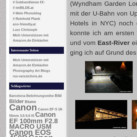
(Wyndham Garden Long 
# Geldverdienen €€-
# imBILDE.at
mit der U-Bahn von Up
# Mein Photoblog
# Reinhold Plank
Hotels in NYC) noch
eco-friendly.at
Lurz Christoph
konnte ich am ersten
Mich Unterstützen mit
Amazon.de Einkäufen
und vom
East-River
ei
Interessante Seiten
ging ich auf Grund des 
Mich Unterstützen mit
Amazon.de Einkäufen
Photography Art Blogs
rss-verzeichnis.de
Schlagwörter
Bild
Barcelona
Belichtungsreihe
Bilder
Blume
Canon
Canon EF-S 18-
Canon
55mm 3.5-5.6 IS
EF 100mm F2.8
MACRO USM
Canon EOS