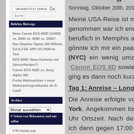
Sonntag, Oktober 20th, 20
Meine USA-Reise ist m
Beliebte Beiträge
genommen war ich end
Neue Canon EOS 600D (1100D)
beruflich in Memphis 
vs. 550D vs. 450D vs. 350D?
Das Objektiv Sigma 150-500mm
gönnte ich mir ein pa
5,0-6,3 DG APO OS HSM im
Test
(NYC)
ein wenig um
EOS 550D: Neue Kameras mit
Sensorflecken!!!
Canon EOS 6D
sowie
Canon EOS 450D vs. Sony
ging es dann noch kur
Alpha 350
Frohe Weihnachten + neue
Weihnachtsgrußkarten als E-
Tag 1: Anreise – Long
Card!
Die Anreise erfolgte v
Archive
York
. Angekommen bi
# Seiten von Bekannten und mir
Uhr Ortszeit. Nach de
selbst
ich dann gegen 17:0
# fh-forum.org