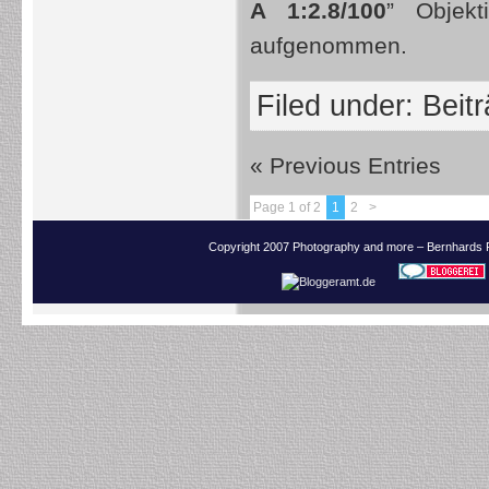
A 1:2.8/100
” Objekt
aufgenommen.
Filed under:
Beit
« Previous Entries
Page 1 of 2
1
2
>
Copyright 2007 Photography and more – Bernhards 