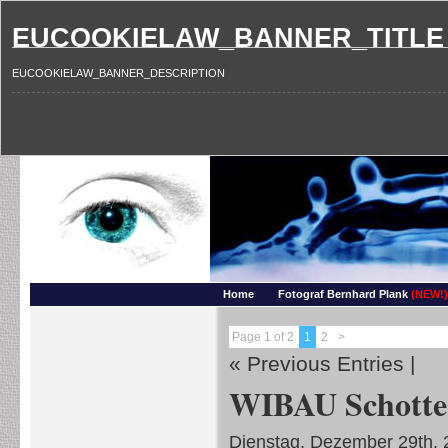
EUCOOKIELAW_BANNER_TITLE
EUCOOKIELAW_BANNER_DESCRIPTION
Photography and more – Ber
Makros, HDRIs, Sonnenuntergaenge, Natur, Landschaften, Wassertropfen, Portraets,
Home
Fotograf Bernhard Plank
(NEW!)
Page 1 of 2
1
2
>
« Previous Entries
|
WIBAU Schottert
Dienstag, Dezember 29th, 