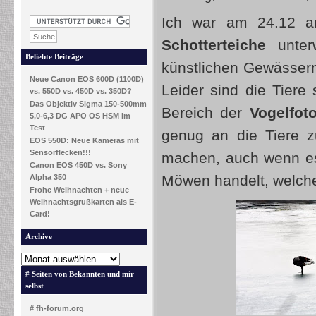
Ich war am 24.12 a
Schotterteiche
unterw
Beliebte Beiträge
künstlichen Gewässern
Neue Canon EOS 600D (1100D)
Leider sind die Tiere
vs. 550D vs. 450D vs. 350D?
Das Objektiv Sigma 150-500mm
Bereich der
Vogelfoto
5,0-6,3 DG APO OS HSM im
Test
genug an die Tiere z
EOS 550D: Neue Kameras mit
Sensorflecken!!!
machen, auch wenn es
Canon EOS 450D vs. Sony
Möwen handelt, welch
Alpha 350
Frohe Weihnachten + neue
Weihnachtsgrußkarten als E-
Card!
Archive
# Seiten von Bekannten und mir
selbst
# fh-forum.org