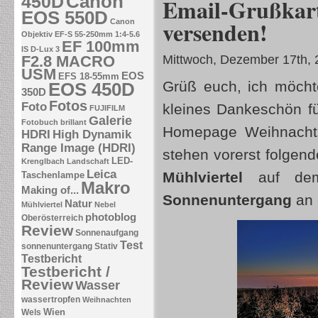
Canon
450D
Email-Grußka
EOS 550D
versenden!
Canon
Objektiv EF-S 55-250mm 1:4-5.6
EF 100mm
IS
D-Lux 3
F2.8 MACRO
Mittwoch, Dezember 17th, 
USM
EOS
EFS 18-55mm
Grüß euch, ich möchte
EOS 450D
350D
Fotos
Foto
kleines Dankeschön fü
FUJIFILM
Galerie
Fotobuch brillant
Homepage Weihnachts
HDRI
High Dynamik
Range Image (HDRI)
stehen vorerst folgen
LED-
Krenglbach
Landschaft
Leica
Mühlviertel
auf d
Taschenlampe
Makro
Making of...
Sonnenuntergang
an 
Natur
Mühlviertel
Nebel
photoblog
Oberösterreich
Review
Sonnenaufgang
Test
sonnenuntergang
Stativ
Testbericht
Testbericht /
Review
Wasser
wassertropfen
Weihnachten
Wien
Wels