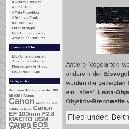
# Geldverdienen €€-
# imBILDE.at
# Mein Photoblog
# Reinhold Plank
eco-friendly.at
Lurz Christoph
Mich Unterstützen mit
Amazon.de Einkäufen
Interessante Seiten
Mich Unterstützen mit
Amazon.de Einkäufen
Andere Vogelarten we
Photography Art Blogs
rss-verzeichnis.de
anderem der
Eisvogel
Schlagwörter
wurden die gezeigten 
Bild
Barcelona
Belichtungsreihe
ein “altes”
Leica-Obje
Bilder
Blume
Canon
Objektiv-Brennweite
Canon EF-S 18-
Canon
55mm 3.5-5.6 IS
EF 100mm F2.8
Filed under:
Beit
MACRO USM
Canon EOS