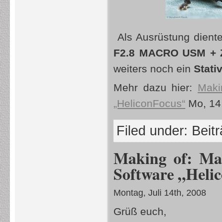
Als Ausrüstung dient
F2.8 MACRO USM + Z
weiters noch ein
Stati
Mehr dazu hier:
Maki
„HeliconFocus“
Mo, 14.
Filed under:
Beit
Making of: Mak
Software „Heli
Montag, Juli 14th, 2008
Grüß euch,