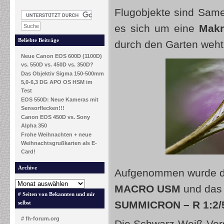
Flugobjekte sind Sa
es sich um eine
Mak
Beliebte Beiträge
durch den Garten weht
Neue Canon EOS 600D (1100D)
vs. 550D vs. 450D vs. 350D?
Das Objektiv Sigma 150-500mm
5,0-6,3 DG APO OS HSM im
Test
EOS 550D: Neue Kameras mit
Sensorflecken!!!
Canon EOS 450D vs. Sony
Alpha 350
Frohe Weihnachten + neue
Weihnachtsgrußkarten als E-
Card!
Archive
Aufgenommen wurde das
MACRO USM
und das 
# Seiten von Bekannten und mir
SUMMICRON – R 1:2/
selbst
# fh-forum.org