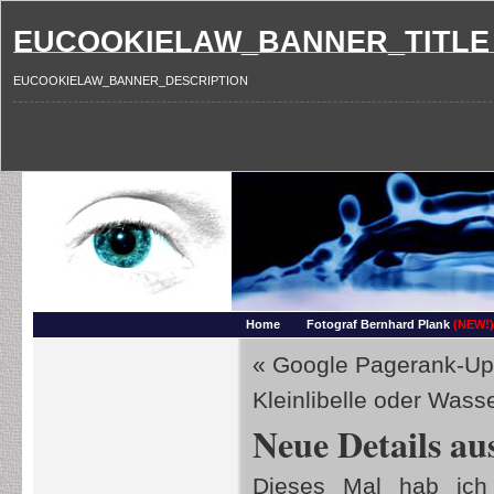
EUCOOKIELAW_BANNER_TITLE
EUCOOKIELAW_BANNER_DESCRIPTION
Photography and more – Ber
Makros, HDRIs, Sonnenuntergaenge, Natur, Landschaften, Wassertropfen, Portraets,
Home
Fotograf Bernhard Plank
(NEW!)
«
Google Pagerank-Upd
Kleinlibelle oder Wasse
Neue Details a
Dieses Mal hab ic