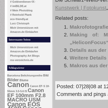
Die Schwarz-Weiß-Vers
# Geldverdienen €€-
# imBILDE.at
Kunstwerk | Fotokunst
# Mein Photoblog
# Reinhold Plank
Related posts:
eco-friendly.at
Lurz Christoph
Makrofotografi
Mich Unterstützen mit
Amazon.de Einkäufen
Making of: Ma
Interessante Seiten
„HeliconFocus
Mich Unterstützen mit
Details aus der
Amazon.de Einkäufen
Photography Art Blogs
Weitere Details
rss-verzeichnis.de
Makros aus de
Schlagwörter
Bild
Barcelona
Belichtungsreihe
Bilder
Blume
Canon
Posted: 07|28|08 at 1
Canon EF-S 18-
Canon
55mm 3.5-5.6 IS
Comments and pings a
EF 100mm F2.8
MACRO USM
Canon EOS