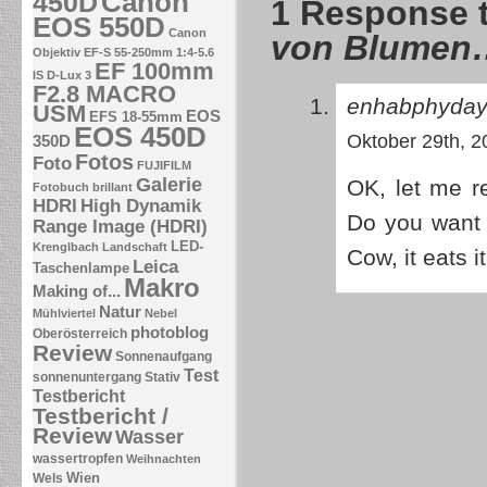
Canon
450D
1 Response 
EOS 550D
Canon
von Blumen
Objektiv EF-S 55-250mm 1:4-5.6
EF 100mm
IS
D-Lux 3
F2.8 MACRO
enhabphyda
USM
EOS
EFS 18-55mm
EOS 450D
Oktober 29th, 2
350D
Fotos
Foto
FUJIFILM
Galerie
OK, let me r
Fotobuch brillant
HDRI
High Dynamik
Do you want 
Range Image (HDRI)
LED-
Krenglbach
Landschaft
Cow, it eats i
Leica
Taschenlampe
Makro
Making of...
Natur
Mühlviertel
Nebel
photoblog
Oberösterreich
Review
Sonnenaufgang
Test
sonnenuntergang
Stativ
Testbericht
Testbericht /
Review
Wasser
wassertropfen
Weihnachten
Wien
Wels