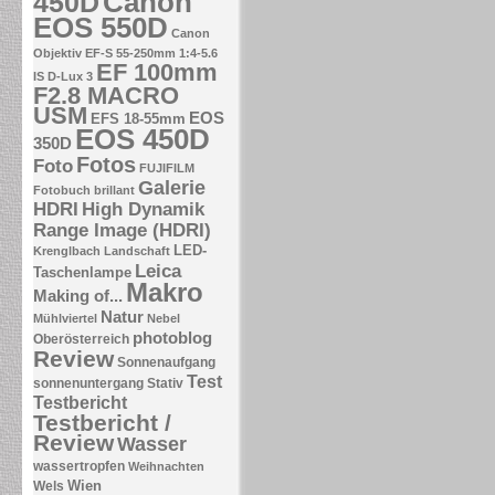
Canon
450D
EOS 550D
Canon
Objektiv EF-S 55-250mm 1:4-5.6
EF 100mm
IS
D-Lux 3
F2.8 MACRO
USM
EOS
EFS 18-55mm
EOS 450D
350D
Fotos
Foto
FUJIFILM
Galerie
Fotobuch brillant
HDRI
High Dynamik
Range Image (HDRI)
LED-
Krenglbach
Landschaft
Leica
Taschenlampe
Makro
Making of...
Natur
Mühlviertel
Nebel
photoblog
Oberösterreich
Review
Sonnenaufgang
Test
sonnenuntergang
Stativ
Testbericht
Testbericht /
Review
Wasser
wassertropfen
Weihnachten
Wien
Wels