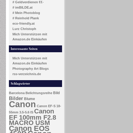
# Geldverdienen €€-
# imBILDE.at
# Mein Photoblog
# Reinhold Plank
eco-friendly.at
Lurz Christoph
Mich Unterstützen mit
Amazon.de Einkäufen
Interessante Seiten
Mich Unterstützen mit
Amazon.de Einkäufen
Photography Art Blogs
rss-verzeichnis.de
Schlagwörter
Bild
Barcelona
Belichtungsreihe
Bilder
Blume
Canon
Canon EF-S 18-
Canon
55mm 3.5-5.6 IS
EF 100mm F2.8
MACRO USM
Canon EOS