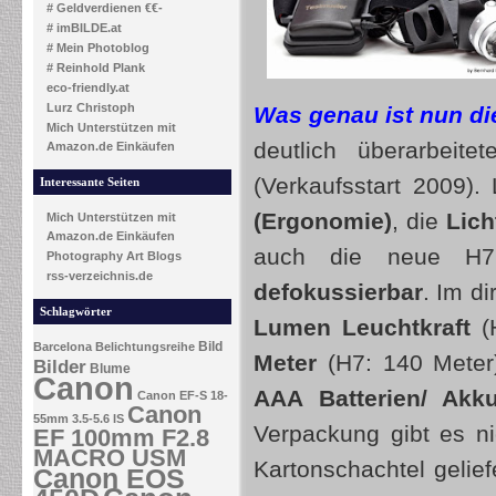
# Geldverdienen €€-
# imBILDE.at
# Mein Photoblog
# Reinhold Plank
eco-friendly.at
Lurz Christoph
Was genau ist nun d
Mich Unterstützen mit
deutlich überarbeite
Amazon.de Einkäufen
(Verkaufsstart 2009)
Interessante Seiten
(Ergonomie)
, die
Lich
Mich Unterstützen mit
Amazon.de Einkäufen
auch die neue H
Photography Art Blogs
rss-verzeichnis.de
defokussierbar
. Im d
Schlagwörter
Lumen Leuchtkraft
(
Bild
Barcelona
Belichtungsreihe
Meter
(H7: 140 Meter)
Bilder
Blume
Canon
AAA Batterien/ Akk
Canon EF-S 18-
Canon
55mm 3.5-5.6 IS
Verpackung gibt es n
EF 100mm F2.8
MACRO USM
Kartonschachtel gelief
Canon EOS