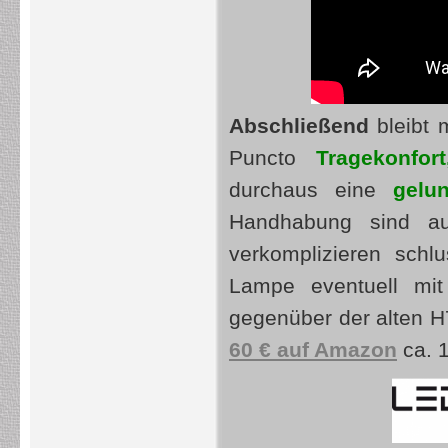
Abschließend
bleibt 
Puncto
T
ragekonfor
durchaus eine
gelu
Handhabung sind au
verkomplizieren schl
Lampe eventuell mi
gegenüber der alten H7
60 € auf Amazon
ca. 1