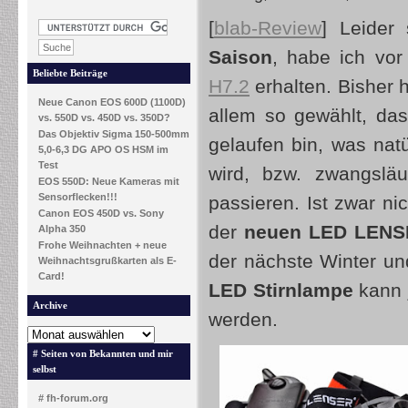
[
blab-Review
] Leider
Saison
, habe ich vo
Beliebte Beiträge
H7.2
erhalten. Bisher 
Neue Canon EOS 600D (1100D)
allem so gewählt, da
vs. 550D vs. 450D vs. 350D?
Das Objektiv Sigma 150-500mm
gelaufen bin, was nat
5,0-6,3 DG APO OS HSM im
Test
wird, bzw. zwangsläu
EOS 550D: Neue Kameras mit
Sensorflecken!!!
passieren. Ist zwar ni
Canon EOS 450D vs. Sony
der
neuen LED LENS
Alpha 350
Frohe Weihnachten + neue
der nächste Winter u
Weihnachtsgrußkarten als E-
Card!
LED Stirnlampe
kann 
Archive
werden.
# Seiten von Bekannten und mir
selbst
# fh-forum.org