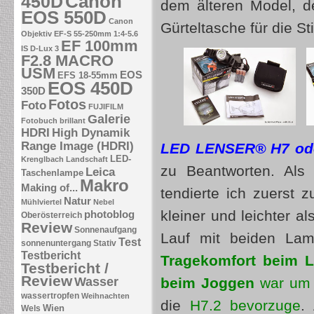
Canon
450D
dem älteren Model, d
EOS 550D
Canon
Gürteltasche für die St
Objektiv EF-S 55-250mm 1:4-5.6
EF 100mm
IS
D-Lux 3
F2.8 MACRO
USM
EOS
EFS 18-55mm
EOS 450D
350D
Fotos
Foto
FUJIFILM
Galerie
Fotobuch brillant
HDRI
High Dynamik
Range Image (HDRI)
LED LENSER® H7 ode
LED-
Krenglbach
Landschaft
zu Beantworten. Als
Leica
Taschenlampe
Makro
Making of...
tendierte ich zuerst 
Natur
Mühlviertel
Nebel
kleiner und leichter 
photoblog
Oberösterreich
Review
Sonnenaufgang
Lauf mit beiden Lam
Test
sonnenuntergang
Stativ
Testbericht
Tragekomfort beim L
Testbericht /
Review
Wasser
beim Joggen
war um 
wassertropfen
Weihnachten
die
H7.2 bevorzuge
.
Wien
Wels