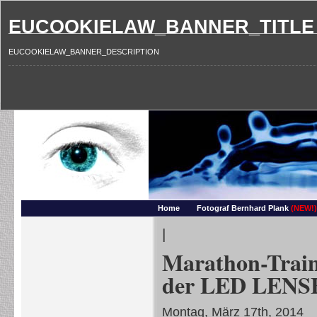
EUCOOKIELAW_BANNER_TITLE
EUCOOKIELAW_BANNER_DESCRIPTION
Photography and more – Ber
Makros, HDRIs, Sonnenuntergaenge, Natur, Landschaften, Wassertropfen, Portraets,
Home
Fotograf Bernhard Plank
(NEW!)
|
Marathon-Train
der LED LENS
Montag, März 17th, 2014