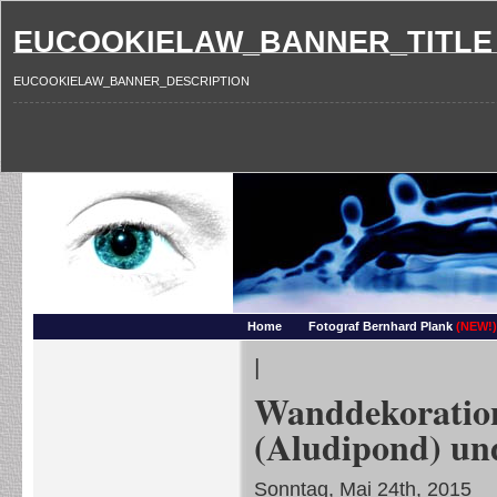
EUCOOKIELAW_BANNER_TITLE
EUCOOKIELAW_BANNER_DESCRIPTION
Photography and more – Ber
Makros, HDRIs, Sonnenuntergaenge, Natur, Landschaften, Wassertropfen, Portraets,
Home
Fotograf Bernhard Plank
(NEW!)
|
Wanddekoratio
(Aludipond) un
Sonntag, Mai 24th, 2015