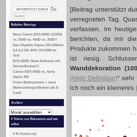
[Beitrag unterstützt 
verregneten Tag. Quas
Beliebte Beiträge
verfassen. Im heutig
Neue Canon EOS 600D (1100D)
berichten, da mir di
vs. 550D vs. 450D vs. 350D?
Das Objektiv Sigma 150-500mm
Produkte zukommen ha
5,0-6,3 DG APO OS HSM im
Test
ist riesig. Schlus
EOS 550D: Neue Kameras mit
Sensorflecken!!!
Wanddekoration (10
Canon EOS 450D vs. Sony
(High Definition)
“ sehr
Alpha 350
Frohe Weihnachten + neue
ich noch ein kleineres
Weihnachtsgrußkarten als E-
Card!
Archive
# Seiten von Bekannten und mir
selbst
# fh-forum.org