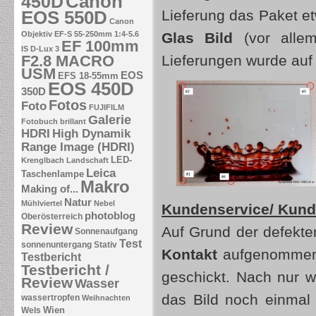
Canon
450D
EOS 550D
Lieferung das Paket e
Canon
Objektiv EF-S 55-250mm 1:4-5.6
Glas Bild
(vor allem
EF 100mm
IS
D-Lux 3
F2.8 MACRO
Lieferungen wurde auf 
USM
EOS
EFS 18-55mm
EOS 450D
350D
Fotos
Foto
FUJIFILM
Galerie
Fotobuch brillant
HDRI
High Dynamik
Range Image (HDRI)
LED-
Krenglbach
Landschaft
Leica
Taschenlampe
Makro
Making of...
Natur
Mühlviertel
Nebel
Kundenservice/ Kund
photoblog
Oberösterreich
Review
Auf Grund der defekte
Sonnenaufgang
Test
sonnenuntergang
Stativ
Kontakt
aufgenommen 
Testbericht
Testbericht /
geschickt. Nach nur w
Review
Wasser
das Bild noch einmal
wassertropfen
Weihnachten
Wien
Wels