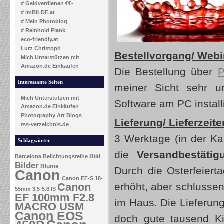
# Geldverdienen €€-
# imBILDE.at
# Mein Photoblog
# Reinhold Plank
eco-friendly.at
Lurz Christoph
Bestellvorgang/ Webin
Mich Unterstützen mit
Amazon.de Einkäufen
Die Bestellung über
P
Interessante Seiten
meiner Sicht sehr u
Mich Unterstützen mit
Software am PC install
Amazon.de Einkäufen
Photography Art Blogs
Lieferung/ Lieferzeite
rss-verzeichnis.de
3 Werktage (in der Ka
Schlagwörter
die
Versandbestätig
Bild
Barcelona
Belichtungsreihe
Bilder
Blume
Durch die Osterfeierta
Canon
Canon EF-S 18-
Canon
erhöht, aber schlusse
55mm 3.5-5.6 IS
EF 100mm F2.8
im Haus. Die Lieferung
MACRO USM
Canon EOS
doch gute tausend Ki