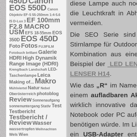
Canon
450D
diese Lampe auch noc
EOS 550D
Canon
die Leuchtkraft in Abh
Objektiv EF-S 55-250mm 1:4-5.6
EF 100mm
vermeiden.
IS
D-Lux 3
F2.8 MACRO
USM
EOS
EFS 18-55mm
Die SEO Serie sind 
EOS 450D
350D
Stirnlampe für Outdoor
Fotos
Foto
FUJIFILM
Galerie
Kombination aus ein
Fotobuch brillant
HDRI
High Dynamik
Beispiel der
LED LEN
Range Image (HDRI)
LED-
Krenglbach
Landschaft
LENSER H14
.
Leica
Taschenlampe
Makro
Making of...
Wie das
„R“
im Name
Natur
Mühlviertel
Nebel
photoblog
einem
aufladbaren A
Oberösterreich
Review
Sonnenaufgang
wirklich innovative 
Test
sonnenuntergang
Stativ
Testbericht
Notebook oder PC auf
Testbericht /
Review
Wasser
benötigen würde. Im L
wassertropfen
Weihnachten
ein
USB-Adapter
ent
Wien
Wels