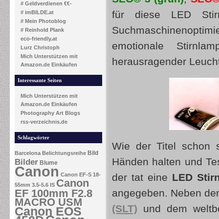
# Geldverdienen €€-
für diese LED Stir
# imBILDE.at
# Mein Photoblog
Suchmaschinenoptimie
# Reinhold Plank
eco-friendly.at
emotionale Stirnl
Lurz Christoph
Mich Unterstützen mit
herausragender Leucht
Amazon.de Einkäufen
Interessante Seiten
Mich Unterstützen mit
Amazon.de Einkäufen
Photography Art Blogs
rss-verzeichnis.de
Schlagwörter
Wie der Titel schon 
Bild
Barcelona
Belichtungsreihe
Händen halten und Te
Bilder
Blume
Canon
der tat eine
LED Stir
Canon EF-S 18-
Canon
55mm 3.5-5.6 IS
angegeben. Neben de
EF 100mm F2.8
MACRO USM
(SLT)
und dem weltbe
Canon EOS