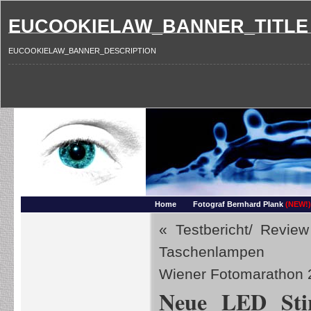
EUCOOKIELAW_BANNER_TITLE
EUCOOKIELAW_BANNER_DESCRIPTION
Photography and more – Ber
Makros, HDRIs, Sonnenuntergaenge, Natur, Landschaften, Wassertropfen, Portraets,
Home
Fotograf Bernhard Plank
(NEW!)
«
Testbericht/ Revi
Taschenlampen
Wiener Fotomarathon 
Neue LED Sti