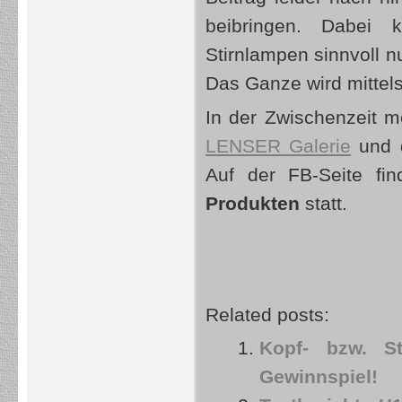
beibringen. Dabei
Stirnlampen sinnvoll nu
Das Ganze wird mittel
In der Zwischenzeit 
LENSER Galerie
und 
Auf der FB-Seite fi
Produkten
statt.
Related posts:
Kopf- bzw. S
Gewinnspiel!