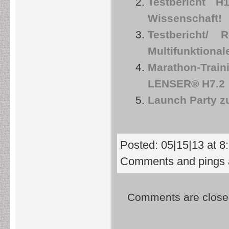
Testbericht 
Wissenschaft!
Testbericht
Multifunktiona
Marathon-Trai
LENSER® H7.2
Launch Party z
Posted: 05|15|13 at 8
Comments and pings a
Comments are close