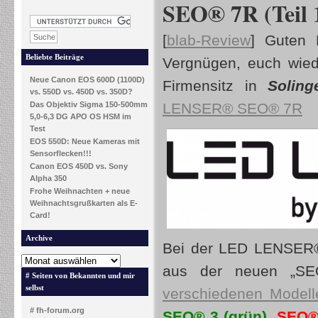
SEO® 7R (Teil 
[
blab-Review
] Guten
Beliebte Beiträge
Vergnügen, euch wie
Neue Canon EOS 600D (1100D)
Firmensitz in
Solinge
vs. 550D vs. 450D vs. 350D?
Das Objektiv Sigma 150-500mm
LENSER® SEO® 7R
5,0-6,3 DG APO OS HSM im
Test
EOS 550D: Neue Kameras mit
Sensorflecken!!!
Canon EOS 450D vs. Sony
Alpha 350
Frohe Weihnachten + neue
Weihnachtsgrußkarten als E-
Card!
Archive
Bei der LED LENSER®
aus der neuen „S
# Seiten von Bekannten und mir
selbst
verschiedenen Modell
# fh-forum.org
SEO® 3 (grün)
,
SEO® 