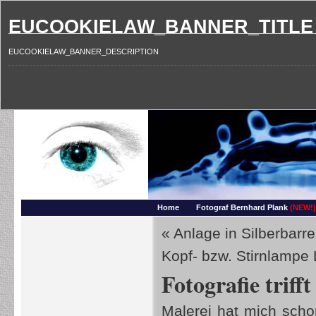
EUCOOKIELAW_BANNER_TITLE
EUCOOKIELAW_BANNER_DESCRIPTION
Photography and more – Ber
Makros, HDRIs, Sonnenuntergaenge, Natur, Landschaften, Wassertropfen, Portraets,
Home
Fotograf Bernhard Plank
(NEW!)
«
Anlage in Silberbarr
Kopf- bzw. Stirnlampe
Fotografie trif
Malerei hat mich schon