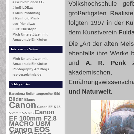
Volkshochschule ge
# Geldverdienen €€-
# imBILDE.at
großartigsten Realist
# Mein Photoblog
# Reinhold Plank
folgten 1997 in der K
eco-friendly.at
Lurz Christoph
dem Kunstverein Fuld
Mich Unterstützen mit
Amazon.de Einkäufen
Die „Art der alten Meis
Interessante Seiten
ebenfalls ihre Werke b
Mich Unterstützen mit
und
A. R. Penk
zu
Amazon.de Einkäufen
Photography Art Blogs
akademischen, 
rss-verzeichnis.de
Ernährungswissenschaf
Schlagwörter
und Naturwelt
.
Bild
Barcelona
Belichtungsreihe
Bilder
Blume
Canon
Canon EF-S 18-
Canon
55mm 3.5-5.6 IS
EF 100mm F2.8
MACRO USM
Canon EOS