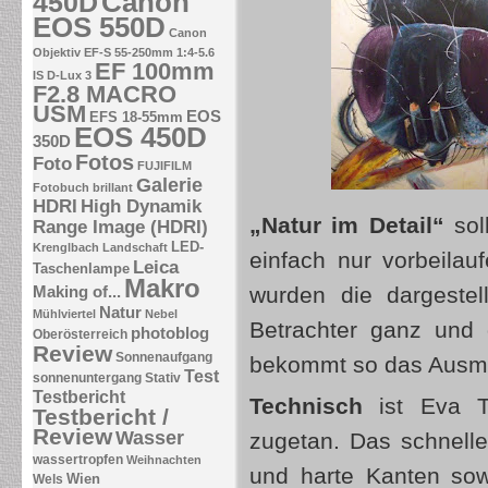
Canon
450D
EOS 550D
Canon
Objektiv EF-S 55-250mm 1:4-5.6
EF 100mm
IS
D-Lux 3
F2.8 MACRO
USM
EOS
EFS 18-55mm
EOS 450D
350D
Fotos
Foto
FUJIFILM
Galerie
Fotobuch brillant
HDRI
High Dynamik
„Natur im Detail“
sol
Range Image (HDRI)
LED-
Krenglbach
Landschaft
einfach nur vorbeilau
Leica
Taschenlampe
Makro
wurden die dargestel
Making of...
Natur
Mühlviertel
Nebel
Betrachter ganz und 
photoblog
Oberösterreich
Review
Sonnenaufgang
bekommt so das Ausm
Test
sonnenuntergang
Stativ
Testbericht
Technisch
ist Eva T
Testbericht /
Review
Wasser
zugetan. Das schnell
wassertropfen
Weihnachten
und harte Kanten sow
Wien
Wels