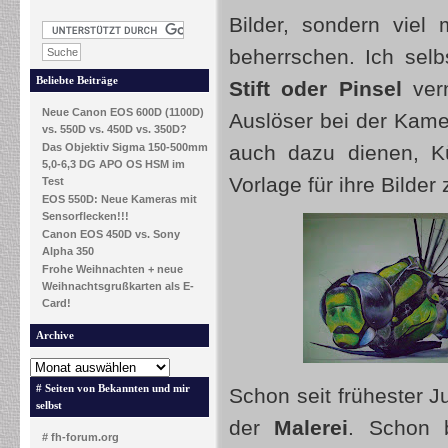
Bilder, sondern viel
beherrschen. Ich selb
Beliebte Beiträge
Stift oder Pinsel
ver
Neue Canon EOS 600D (1100D)
Auslöser bei der Kame
vs. 550D vs. 450D vs. 350D?
Das Objektiv Sigma 150-500mm
auch dazu dienen, Kü
5,0-6,3 DG APO OS HSM im
Vorlage für ihre Bilder 
Test
EOS 550D: Neue Kameras mit
Sensorflecken!!!
Canon EOS 450D vs. Sony
Alpha 350
Frohe Weihnachten + neue
Weihnachtsgrußkarten als E-
Card!
Archive
# Seiten von Bekannten und mir
Schon seit frühester J
selbst
der
Malerei
. Schon 
# fh-forum.org