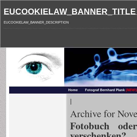
EUCOOKIELAW_BANNER_TITLE
EUCOOKIELAW_BANNER_DESCRIPTION
Photography and more – Ber
Makros, HDRIs, Sonnenuntergaenge, Natur, Landschaften, Wassertropfen, Portraets,
Home
Fotograf Bernhard Plank
(NEW!)
|
Archive for Nov
Fotobuch oder
verschenken?