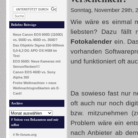
Sonntag, November 29th, 
Wie wäre es einmal m
Beliebte Beiträge
liebsten? Dazu fällt
Neue Canon EOS 600D (1100D)
vs. 550D vs. 450D vs. 350D?
Fotokalender
ein. Das
Das Objektiv Sigma 150-500mm
vorhanden Softwarepr
5,0-6,3 DG APO OS HSM im
Test
und funktioniert oft a
EOS 550D: Neue Kameras mit
Sensorflecken!!!
Canon EOS 450D vs. Sony
Alpha 350
Frohe Weihnachten + neue
Weihnachtsgrußkarten als E-
Da sowieso fast nur 
Card!
oft auch nur noch dig
Archive
bzw. mitzunehmen (z
# Seiten von Bekannten und mir
Problem wäre ein ent
selbst
nach Anbieter ab de
# fh-forum.org