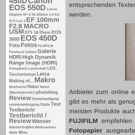
Canon
450D
entsprechenden Texte
EOS 550D
Canon
werden.
Objektiv EF-S 55-250mm 1:4-5.6
EF 100mm
IS
D-Lux 3
F2.8 MACRO
USM
EOS
EFS 18-55mm
EOS 450D
350D
Fotos
Foto
FUJIFILM
Galerie
Fotobuch brillant
HDRI
High Dynamik
Range Image (HDRI)
LED-
Krenglbach
Landschaft
Leica
Taschenlampe
Makro
Making of...
Natur
Mühlviertel
Nebel
Anbieter zum online e
photoblog
Oberösterreich
Review
Sonnenaufgang
gibt es mehr als gen
Test
sonnenuntergang
Stativ
Testbericht
meisten Produkte auch 
Testbericht /
Review
FUJIFILM
empfehlen 
Wasser
wassertropfen
Weihnachten
Fotopapier
ausgearbe
Wien
Wels