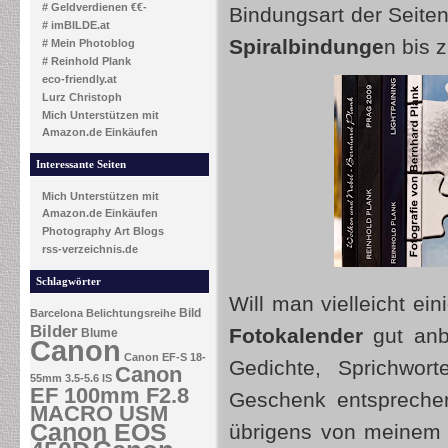
# Geldverdienen €€-
Bindungsart der Seiten
# imBILDE.at
Spiralbindunge
n bis 
# Mein Photoblog
# Reinhold Plank
eco-friendly.at
Lurz Christoph
Mich Unterstützen mit
Amazon.de Einkäufen
Interessante Seiten
Mich Unterstützen mit
Amazon.de Einkäufen
Photography Art Blogs
rss-verzeichnis.de
Schlagwörter
Will man vielleicht ei
Bild
Barcelona
Belichtungsreihe
Bilder
Fotokalender
gut anb
Blume
Canon
Canon EF-S 18-
Gedichte, Sprichwor
Canon
55mm 3.5-5.6 IS
EF 100mm F2.8
Geschenk entsprechen
MACRO USM
Canon EOS
übrigens von meinem 