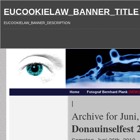
EUCOOKIELAW_BANNER_TITLE
EUCOOKIELAW_BANNER_DESCRIPTION
Photography and more – Ber
Makros, HDRIs, Sonnenuntergaenge, Natur, Landschaften, Wassertropfen, Portraets,
Home
Fotograf Bernhard Plank
(NEW!)
|
Archive for Juni
Donauinselfest 