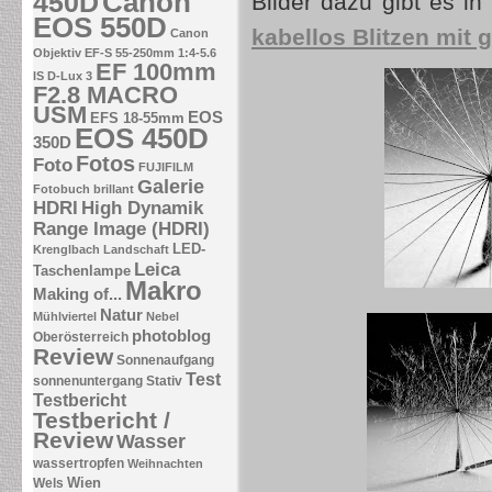
Canon
450D
Bilder dazu gibt es i
EOS 550D
kabellos Blitzen mit 
Canon
Objektiv EF-S 55-250mm 1:4-5.6
EF 100mm
IS
D-Lux 3
F2.8 MACRO
USM
EOS
EFS 18-55mm
EOS 450D
350D
Fotos
Foto
FUJIFILM
Galerie
Fotobuch brillant
HDRI
High Dynamik
Range Image (HDRI)
LED-
Krenglbach
Landschaft
Leica
Taschenlampe
Makro
Making of...
Natur
Mühlviertel
Nebel
photoblog
Oberösterreich
Review
Sonnenaufgang
Test
sonnenuntergang
Stativ
Testbericht
Testbericht /
Review
Wasser
wassertropfen
Weihnachten
Wien
Wels