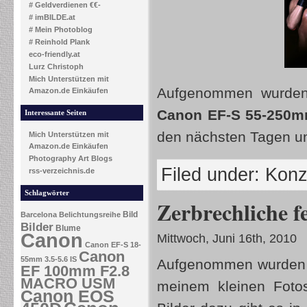
# Geldverdienen €€-
# imBILDE.at
# Mein Photoblog
# Reinhold Plank
eco-friendly.at
Lurz Christoph
Mich Unterstützen mit
Aufgenommen wurden 
Amazon.de Einkäufen
Canon EF-S 55-250mm
Interessante Seiten
den nächsten Tagen u
Mich Unterstützen mit
Amazon.de Einkäufen
Photography Art Blogs
Filed under:
Konz
rss-verzeichnis.de
Schlagwörter
Zerbrechliche f
Bild
Barcelona
Belichtungsreihe
Bilder
Blume
Canon
Mittwoch, Juni 16th, 2010
Canon EF-S 18-
Canon
55mm 3.5-5.6 IS
Aufgenommen wurden 
EF 100mm F2.8
MACRO USM
meinem kleinen Fotos
Canon EOS