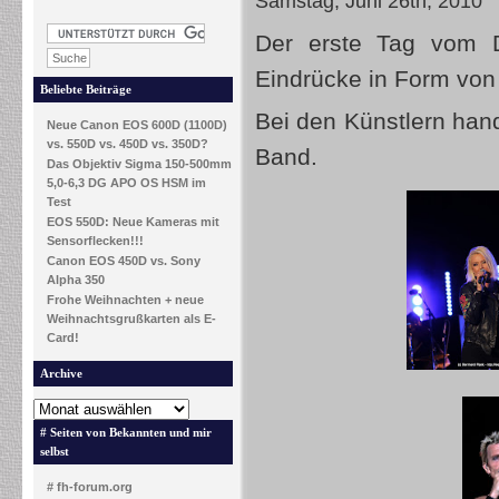
Samstag, Juni 26th, 2010
Der erste Tag vom D
Eindrücke in Form von 
Beliebte Beiträge
Bei den Künstlern hand
Neue Canon EOS 600D (1100D)
vs. 550D vs. 450D vs. 350D?
Band.
Das Objektiv Sigma 150-500mm
5,0-6,3 DG APO OS HSM im
Test
EOS 550D: Neue Kameras mit
Sensorflecken!!!
Canon EOS 450D vs. Sony
Alpha 350
Frohe Weihnachten + neue
Weihnachtsgrußkarten als E-
Card!
Archive
# Seiten von Bekannten und mir
selbst
# fh-forum.org