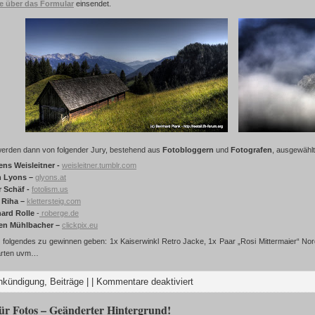
e über das Formular
einsendet.
erden dann von folgender Jury, bestehend aus
Fotobloggern
und
Fotografen
, ausgewählt
ns Weisleitner -
weisleitner.tumblr.com
n Lyons
–
glyons.at
r Schäf -
fotolism.us
 Riha
–
klettersteig.com
ard Rolle
-
roberge.de
ten Mühlbacher
–
clickpix.eu
 folgendes zu gewinnen geben: 1x Kaiserwinkl Retro Jacke, 1x Paar „Rosi Mittermaier“ N
arten uvm…
nkündigung
,
Beiträge
| |
Kommentare deaktiviert
ür Fotos – Geänderter Hintergrund!