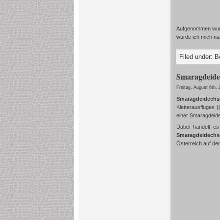
Aufgenommen wurd
würde ich mich nat
Filed under:
B
Smaragdeide
Freitag, August 6th,
Smaragdeidechs
Kletterausfluges (
einer Smaragdeide
Dabei handelt es
Smaragdeidechs
Österreich auf de