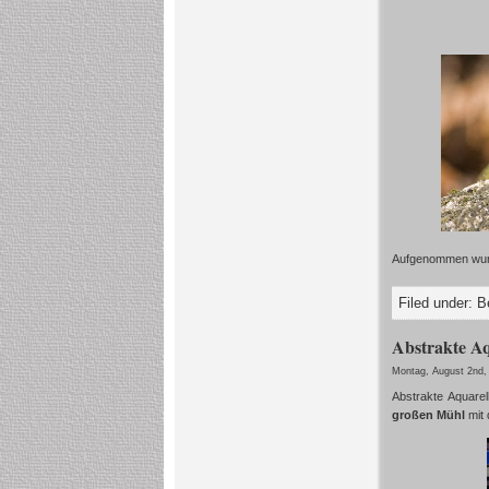
Aufgenommen wurd
Filed under:
B
Abstrakte A
Montag, August 2nd,
Abstrakte Aquare
großen Mühl
mit