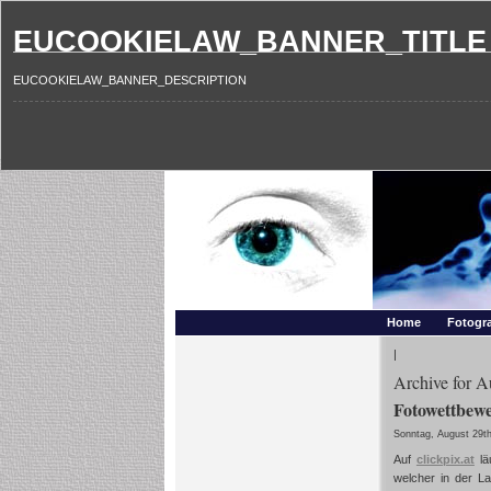
EUCOOKIELAW_BANNER_TITLE
EUCOOKIELAW_BANNER_DESCRIPTION
Photography and mo
Makros, HDRIs, Sonnenuntergaenge, Natur, Landschaften,
Home
Fotogra
|
Archive for A
Fotowettbewe
Sonntag, August 29t
Auf
clickpix.at
lä
welcher in der L