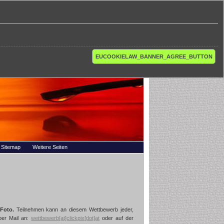
EUCOOKIELAW_BANNER_AGREE_BUTTON
Sitemap
Weitere Seiten
-Foto.
Teilnehmen kann an diesem Wettbewerb jeder,
per Mail an:
wettbewerb[at]clickpix[dot]at
oder auf der