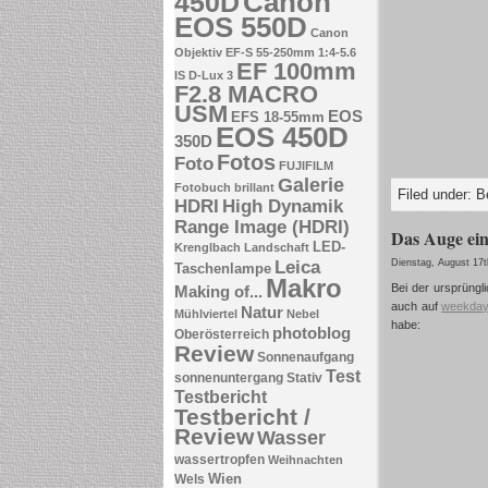
Canon
450D
EOS 550D
Canon
Objektiv EF-S 55-250mm 1:4-5.6
EF 100mm
IS
D-Lux 3
F2.8 MACRO
USM
EOS
EFS 18-55mm
EOS 450D
350D
Fotos
Foto
FUJIFILM
Galerie
Fotobuch brillant
Filed under:
B
HDRI
High Dynamik
Range Image (HDRI)
Das Auge ein
LED-
Krenglbach
Landschaft
Leica
Dienstag, August 17t
Taschenlampe
Makro
Bei der ursprüngl
Making of...
auch auf
weekday
Natur
Mühlviertel
Nebel
habe:
photoblog
Oberösterreich
Review
Sonnenaufgang
Test
sonnenuntergang
Stativ
Testbericht
Testbericht /
Review
Wasser
wassertropfen
Weihnachten
Wien
Wels