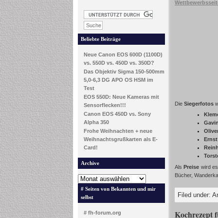
Wettbewerbsseit
Beliebte Beiträge
Neue Canon EOS 600D (1100D)
vs. 550D vs. 450D vs. 350D?
Das Objektiv Sigma 150-500mm
5,0-6,3 DG APO OS HSM im
Test
EOS 550D: Neue Kameras mit
Die
Siegerfotos
w
Sensorflecken!!!
Canon EOS 450D vs. Sony
Kleme
Alpha 350
Gavi
Frohe Weihnachten + neue
Olive
Weihnachtsgrußkarten als E-
Ernst
Card!
Reinh
Tors
Archive
Als
Preise
wird es
Bücher, Wanderk
# Seiten von Bekannten und mir
Filed under:
A
selbst
Kochrezept f
# fh-forum.org