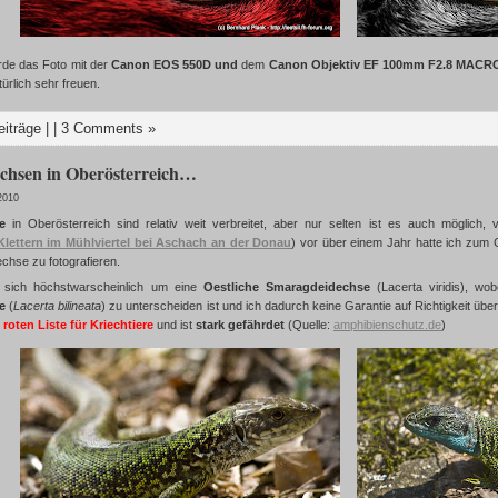
e das Foto mit der
Canon EOS 550D und
dem
Canon Objektiv
EF 100mm F2.8 MACR
ürlich sehr freuen.
eiträge
| |
3 Comments »
chsen in Oberösterreich…
 2010
e
in Oberösterreich sind relativ weit verbreitet, aber nur selten ist es auch möglic
Klettern im Mühlviertel bei Aschach an der Donau
) vor über einem Jahr hatte ich zum 
chse zu fotografieren.
 sich höchstwarscheinlich um eine
Oestliche Smaragdeidechse
(Lacerta viridis), wo
e
(
Lacerta bilineata
) zu unterscheiden ist und ich dadurch keine Garantie auf Richtigkeit ü
r
roten Liste für Kriechtiere
und ist
stark gefährdet
(Quelle:
amphibienschutz.de
)