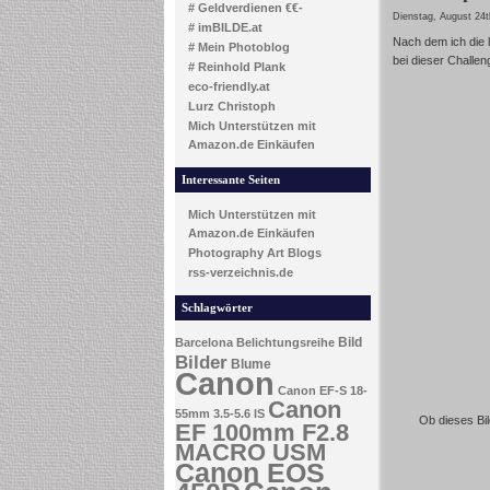
# Geldverdienen €€-
Dienstag, August 24t
# imBILDE.at
Nach dem ich die 
# Mein Photoblog
bei dieser Challe
# Reinhold Plank
eco-friendly.at
Lurz Christoph
Mich Unterstützen mit
Amazon.de Einkäufen
Interessante Seiten
Mich Unterstützen mit
Amazon.de Einkäufen
Photography Art Blogs
rss-verzeichnis.de
Schlagwörter
Bild
Barcelona
Belichtungsreihe
Bilder
Blume
Canon
Canon EF-S 18-
Canon
55mm 3.5-5.6 IS
Ob dieses Bil
EF 100mm F2.8
MACRO USM
Canon EOS