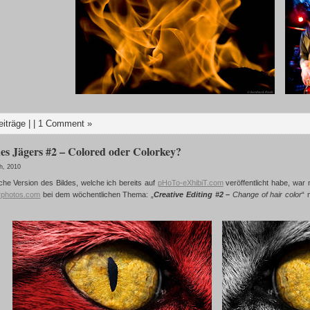
eiträge
| |
1 Comment »
es Jägers #2 – Colored oder Colorkey?
h, 2010
iche Version des Bildes, welche ich bereits auf
pHoTo-eXhibiT.com
veröffentlicht habe, war 
photos.com
bei dem wöchentlichen Thema: „
Creative Editing #2 –
Change of hair color
“ 