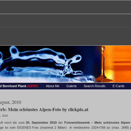
re – Bernhards Foto-Page
 Wassertropfen, Portraets, Experimentelles, Tiere, Insekten, uvm…
f Bernhard Plank
(NEW!)
About Me
Galerie
Search Results
E-Cards
ugust, 2010
rb: Mein schönstes Alpen-Foto by clickpix.at
h, 2010
uft noch bis zum
30. September 2010
der
Fotowettbewerb – Mein schönstes Alpen
age ist sein EIGENES Foto (maximal 2 Bilder) in mindestens 1024×768 px (max. 2MB) 