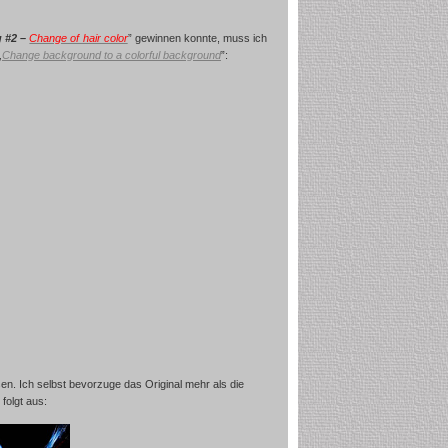
g #2 –
Change of hair color
” gewinnen konnte, muss ich
„
Change background to a colorful background
”:
sen. Ich selbst bevorzuge das Original mehr als die
folgt aus: