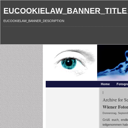
EUCOOKIELAW_BANNER_TITLE
EUCOOKIELAW_BANNER_DESCRIPTION
Photography and mo
Makros, HDRIs, Sonnenuntergaenge, Natur, Landschaften,
Home
Fotogra
|
Archive for S
Wiener Fotom
Donnerstag, Septemb
Grüß euch, endli
teilgenommen hab