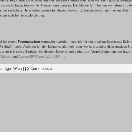
nen 1. Fotomarathon ist wohl, dass es ein sehr interessanter aber vor allem auch anstreng
 versucht habe, bestimmte Themen umzusetzen. Die Motive für Themen vor allem im „Mak
e die einfachste Herangehensweise für diesen Bewerb. Zufrieden bin ich mit meinen Bildern 
ne zusätzliche Herausforderung.
al bei einem
Fotomarathon
mitmachen werde, muss ich mir nochmal gut überlegen. Strikt 
 % Spaß macht. Auch bin ich der Meinung, als mehr oder wenig ortsunkundiger gewisse N
ch andere kreative Begleiter bei diesem Bewerb sind sicher von Vorteil. Aufgenommen habe i
M Macro
und
Canon EF 50mm 1:1,4 USM
.
eiträge
,
Wien
| |
2 Comments »