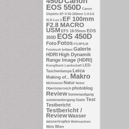
Canon
450D
EOS 550D
Canon
Objektiv EF-S 55-250mm 1:4-5.6
EF 100mm
IS
D-Lux 3
F2.8 MACRO
USM
EOS
EFS 18-55mm
EOS 450D
350D
Fotos
Foto
FUJIFILM
Galerie
Fotobuch brillant
HDRI
High Dynamik
Range Image (HDRI)
LED-
Krenglbach
Landschaft
Leica
Taschenlampe
Makro
Making of...
Natur
Mühlviertel
Nebel
photoblog
Oberösterreich
Review
Sonnenaufgang
Test
sonnenuntergang
Stativ
Testbericht
Testbericht /
Review
Wasser
wassertropfen
Weihnachten
Wien
Wels