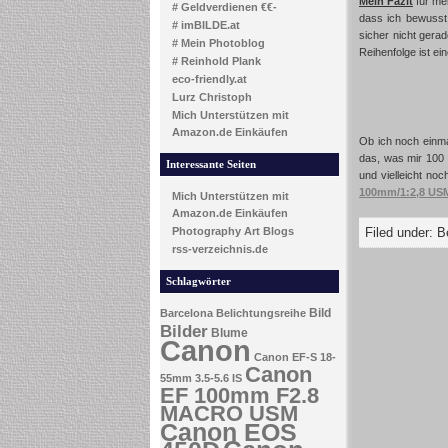
Mein Fazit
für mei
# Geldverdienen €€-
dass ich bewusst
# imBILDE.at
sicher nicht gerad
# Mein Photoblog
Reihenfolge ist ei
# Reinhold Plank
eco-friendly.at
Lurz Christoph
Mich Unterstützen mit
Amazon.de Einkäufen
Ob ich noch einm
das, was mir 100
Interessante Seiten
und vielleicht no
100mm/1:2,8 US
Mich Unterstützen mit
Amazon.de Einkäufen
Photography Art Blogs
Filed under:
B
rss-verzeichnis.de
Schlagwörter
Bild
Barcelona
Belichtungsreihe
Bilder
Blume
Canon
Canon EF-S 18-
Canon
55mm 3.5-5.6 IS
EF 100mm F2.8
MACRO USM
Canon EOS