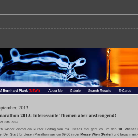
re – Bernhards Foto-Page
 Wassertropfen, Portraets, Experimentelles, Tiere, Insekten, uvm…
f Bernhard Plank
(NEW!)
About Me
Galerie
Search Results
E-Cards
eptember, 2013
arathon 2013: Interessante Themen aber anstrengend!
er 19th, 2013
ch wieder einmal ein kurzer Beitrag von mir. Dieses mal geht es um den
10. Wiener 
e. Der
Start
für diesen Marathon war um 09:00 in der
Messe Wien (Prater)
und begann mit 