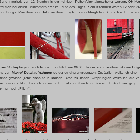
ßend innerhalb von 12 Stunden in der richtigen Reihenfolge abgearbeitet werden. Ob 
rmutlich bei vielen Teilnehmern erst im Laufe des Tages. Schlussendlich waren 12 oder
inordnung in Marathon oder Halbmarathon erfolgte. Ein nachträgliches Bearbeiten der Fotos 
e am Vortag
begann auch für mich pünktlich um 09:00 Uhr der Fotomarathon mit dem En
and von
Makro/ Detailaufnahmen
so gut es ging umzusetzen. Zusätzlich wollte ich einen 
mmer gewisse „rote“ Aspekte in meinen Fotos zu haben. Ursprünglich wollte ich alle 
men war mir klar, dass ich nur noch den Halbmarathon bestreiten werde. Auch war gegen E
 nur noch „Pflicht“.