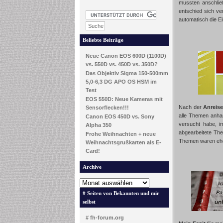
mussten anschlie
entschied sich ve
automatisch die E
Beliebte Beiträge
Neue Canon EOS 600D (1100D)
vs. 550D vs. 450D vs. 350D?
Das Objektiv Sigma 150-500mm
5,0-6,3 DG APO OS HSM im
Test
EOS 550D: Neue Kameras mit
Nach der
Anreis
Sensorflecken!!!
alle Themen anh
Canon EOS 450D vs. Sony
versucht habe, i
Alpha 350
abgearbeitete The
Frohe Weihnachten + neue
Themen waren eher
Weihnachtsgrußkarten als E-
Card!
Archive
# Seiten von Bekannten und mir
selbst
# fh-forum.org