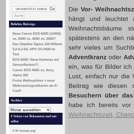
Die
Vor- Weihnachtsz
hängt und leuchtet 
Beliebte Beiträge
Weihnachtsbäume st
Neue Canon EOS 600D (1100D)
spätestens an den nä
vs. 550D vs. 450D vs. 350D?
Das Objektiv Sigma 150-500mm
sehr vieles um Suchb
5,0-6,3 DG APO OS HSM im
Test
Adventkranz
oder
Adv
EOS 550D: Neue Kameras mit
Sensorflecken!!!
ein, was für Bilder ic
Canon EOS 450D vs. Sony
Lust, einfach nur die
Alpha 350
Frohe Weihnachten + neue
Beitrag wie diesen
Weihnachtsgrußkarten als E-
Card!
Besuchern über das 
Archive
habe ich bereits vor
Weihnachtszeit, Chan
# Seiten von Bekannten und mir
selbst
# fh-forum.org