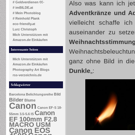
Also was kann ich je
# Geldverdienen €€-
# imBILDE.at
Adventkränze und Ad
# Mein Photoblog
# Reinhold Plank
vielleicht schaffe i
eco-friendly.at
Lurz Christoph
auseinander zu setz
Mich Unterstützen mit
Amazon.de Einkäufen
Weihnachtsstimmun
Interessante Seiten
Weihnachtsbeleuchtun
Mich Unterstützen mit
ganz ohne Bild in di
Amazon.de Einkäufen
Dunkle
„:
Photography Art Blogs
rss-verzeichnis.de
Schlagwörter
Bild
Barcelona
Belichtungsreihe
Bilder
Blume
Canon
Canon EF-S 18-
Canon
55mm 3.5-5.6 IS
EF 100mm F2.8
MACRO USM
Canon EOS