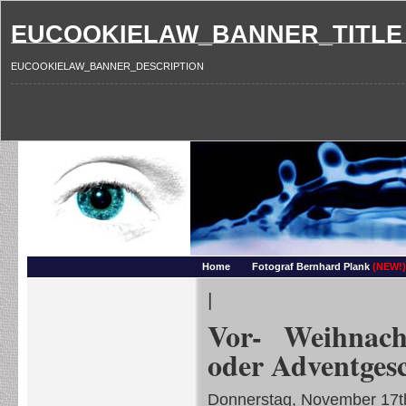
EUCOOKIELAW_BANNER_TITLE
EUCOOKIELAW_BANNER_DESCRIPTION
Photography and more – Ber
Makros, HDRIs, Sonnenuntergaenge, Natur, Landschaften, Wassertropfen, Portraets,
Home
Fotograf Bernhard Plank
(NEW!)
|
Vor- Weihnacht
oder Adventges
Donnerstag, November 17t