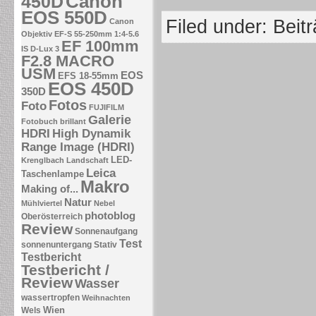
Canon
450D
EOS 550D
Filed under:
Beit
Canon
Objektiv EF-S 55-250mm 1:4-5.6
EF 100mm
IS
D-Lux 3
F2.8 MACRO
USM
EOS
EFS 18-55mm
EOS 450D
350D
Fotos
Foto
FUJIFILM
Galerie
Fotobuch brillant
HDRI
High Dynamik
Range Image (HDRI)
LED-
Krenglbach
Landschaft
Leica
Taschenlampe
Makro
Making of...
Natur
Mühlviertel
Nebel
photoblog
Oberösterreich
Review
Sonnenaufgang
Test
sonnenuntergang
Stativ
Testbericht
Testbericht /
Review
Wasser
wassertropfen
Weihnachten
Wien
Wels