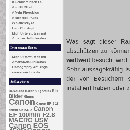
# Geldverdienen €€-
# imBILDE.at
# Mein Photoblog
# Reinhold Plank
eco-friendly.at
Lurz Christoph
Mich Unterstützen mit
Amazon.de Einkäufen
Was sagt dieser Ra
Interessante Seiten
abschätzen zu können
Mich Unterstützen mit
weltweit
besucht wird.
Amazon.de Einkäufen
Photography Art Blogs
Sehr aussagekräftig is
rss-verzeichnis.de
der von Besuchern s
Schlagwörter
installiert haben oder 
Bild
Barcelona
Belichtungsreihe
Bilder
Blume
Canon
Canon EF-S 18-
Canon
55mm 3.5-5.6 IS
EF 100mm F2.8
MACRO USM
Canon EOS