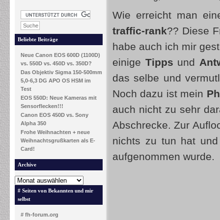
Wie erreicht man ei
traffic-rank
?? Diese F
Beliebte Beiträge
habe auch ich mir gest
Neue Canon EOS 600D (1100D)
einige
Tipps
und
Ant
vs. 550D vs. 450D vs. 350D?
Das Objektiv Sigma 150-500mm
das selbe und vermutl
5,0-6,3 DG APO OS HSM im
Test
Noch dazu ist mein
Ph
EOS 550D: Neue Kameras mit
Sensorflecken!!!
auch nicht zu sehr da
Canon EOS 450D vs. Sony
Abschrecke. Zur Aufloc
Alpha 350
Frohe Weihnachten + neue
nichts zu tun hat un
Weihnachtsgrußkarten als E-
Card!
aufgenommen wurde.
Archive
# Seiten von Bekannten und mir
selbst
# fh-forum.org