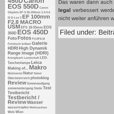
Canon
450D
Das waren dann auch s
EOS 550D
Canon
legal
verbessert werde
Objektiv EF-S 55-250mm 1:4-5.6
EF 100mm
nicht weiter anführen 
IS
D-Lux 3
F2.8 MACRO
USM
EOS
EFS 18-55mm
EOS 450D
Filed under:
Beit
350D
Fotos
Foto
FUJIFILM
Galerie
Fotobuch brillant
HDRI
High Dynamik
Range Image (HDRI)
LED-
Krenglbach
Landschaft
Leica
Taschenlampe
Makro
Making of...
Natur
Mühlviertel
Nebel
photoblog
Oberösterreich
Review
Sonnenaufgang
Test
sonnenuntergang
Stativ
Testbericht
Testbericht /
Review
Wasser
wassertropfen
Weihnachten
Wien
Wels