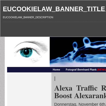
EUCOOKIELAW_BANNER_TITLE
EUCOOKIELAW_BANNER_DESCRIPTION
Photography and more – Ber
Makros, HDRIs, Sonnenuntergaenge, Natur, Landschaften, Wassertropfen, Portraets,
Home
Fotograf Bernhard Plank
(NEW!)
|
Alexa Traffic R
Boost Alexarank
Donnerstag, November 6th