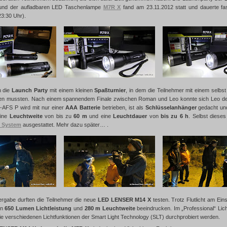
nd der aufladbaren LED Taschenlampe
M7R X
fand am 23.11.2012 statt und dauerte fa
23:30 Uhr).
h die
Launch Party
mit einem kleinen
Spaßturnier
, in dem die Teilnehmer mit einem selb
llen mussten. Nach einem spannendem Finale zwischen Roman und Leo konnte sich Leo de
3-AFS P wird mit nur einer
AAA Batterie
betrieben, ist als
Schlüsselanhänger
gedacht und
eine
Leuchtweite
von bis zu
60 m
und eine
Leuchtdauer
von
bis zu 6 h
. Selbst diese
 System
ausgestattet. Mehr dazu später… .
rgabe durften die Teilnehmer die neue
LED LENSER M14 X
testen. Trotz Flutlicht am E
en
650 Lumen Lichtleistung
und
280 m Leuchtweite
beeindrucken. Im „Professional“ Lic
ie verschiedenen Lichtfunktionen der Smart Light Technology (SLT) durchprobiert werden.