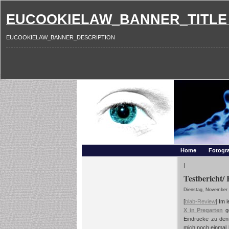
EUCOOKIELAW_BANNER_TITLE
EUCOOKIELAW_BANNER_DESCRIPTION
Photography and mo
Makros, HDRIs, Sonnenuntergaenge, Natur, Landschaften,
Home
Fotogra
|
Testbericht
Dienstag, November 
[
blab-Review
]
Im l
X in Pregarten
ge
Eindrücke zu den
mich noch einmal 