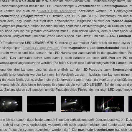
ENSER M14 X als auch die M7R X
sind mit einer Vielzahl von Funktionen ausgestattet, so d
z zusammengefasst besitzt die LED-Taschenlampe
3 verschiedenen Lichtprogramme
, 
en können und auch als “
SMART Light Technology
” bezeichnet werden. Im Lichtprogra
erschiedenen Helligkeitstufen
(+ Dimmen von 15 % auf 100 % Leuchtkraft) hin und he
nlich dem Easy Mode, nur statt dem schwächeren Helligkeitsstufe wird der “
Strobe-Mod
n Angreifer praktisch “Blind” machen soll und somit zur Selbstverteidigung im Dunklen sehr
ich hoffe das ihn nie jemand verwenden muss. Beim dritten Modus, dem “Professional M
mbaren Helligkeitstufe und dem Strobe-Modus noch eine
Blink
- und eine
S.O.S.- Funktion
LED Taschenlampe
LED LENSER M7R X
überzeugt aus meiner Sicht durch die noch etwas k
 einzigartigen “
Floating Charge System”
. Das
magnetische Ladekontaktmodul
des Lad
racht werden und hält danach die LED-Handlampe automatisch in der gewünschten Positi
chale). Das Ladekabel selbst kann dann je nach belieben an einen
USB-Port am PC o
Ladeadapter
angeschlossen werden. Die
M7R X
liefert eine Lichtleistung von
600 Lumen
und
lung der drei Lampen, ging es dann endlich auf den
3D-Parcours
zum
Bogenschie
sführlichst getestet werden konnten. Im Vergleich zu den mitgebrachten Lampen meiner 
t die Nase leicht vorne, wobei man ehrlicherweise sagen muss, die Konkurrenz schläft nich
 kenne ich bis dato keine besseren Systeme als die von LED LENSER. Bei den letzten drei 
as Ziel anvisieren soll, sondern um die Flugbahn eines Pfeiles, der mit roten LED-Leuchtnoc
ann ich nur sagen, dass beide Lampen in puncto Lichtleistung sehr überzeugend waren. Das
noch einmal etwas verbessert, wodurch sich noch deutlich leichter und komfortabler
mit
bestes Fokussiersystem bezeichnet werden darf. Die
maximale Leuchtdauer
hat sich du