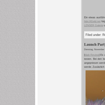
Ein etwas ausführ
http://iGeld.net
fol
LENSER Galerie
u
Filed under:
R
Launch Part
Dienstag, November 
[
blab-Review
]
Es 
testen. Bei den 
angepriesen werd
werde. Zusätzlich