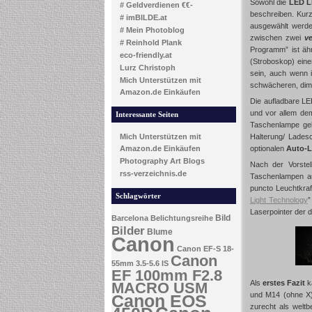
Sowohl die
LED L
# Geldverdienen €€-
beschreiben. Kur
# imBILDE.at
ausgewählt werd
# Mein Photoblog
zwischen zwei
v
# Reinhold Plank
Programm” ist äh
eco-friendly.at
(Stroboskop) eine
Lurz Christoph
sein, auch wenn 
Mich Unterstützen mit
schwächeren, dim
Amazon.de Einkäufen
Die aufladbare 
und vor allem dem
Interessante Seiten
Taschenlampe geb
Mich Unterstützen mit
Halterung/ Lades
Amazon.de Einkäufen
optionalen
Auto-
Photography Art Blogs
Nach der Vorstel
rss-verzeichnis.de
Taschenlampen au
puncto Leuchtkraf
Schlagwörter
Light Technology
”
Laserpointer der d
Bild
Barcelona
Belichtungsreihe
Bilder
Blume
Canon
Canon EF-S 18-
Canon
55mm 3.5-5.6 IS
EF 100mm F2.8
Als
erstes Fazit
k
MACRO USM
und M14 (ohne X) 
Canon EOS
zurecht als welt