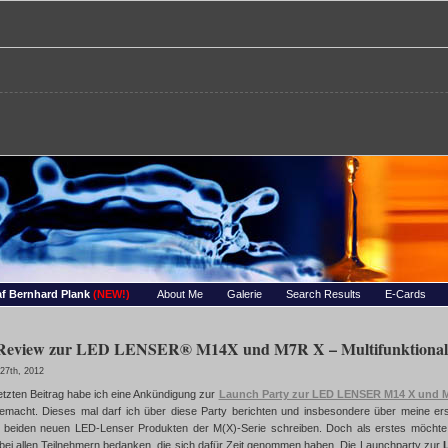
re – Bernhards Foto-Page
 Wassertropfen, Portraets, Experimentelles, Tiere, Insekten, uvm…
f Bernhard Plank
(NEW!)
About Me
Galerie
Search Results
E-Cards
/ Review zur LED LENSER® M14X und M7R X – Multifunktional
27th, 2012
etzten Beitrag habe ich eine Ankündigung zur
Launch Party zur LED LENSER M14 X und 
macht. Dieses mal darf ich über diese Party berichten und insbesondere über meine er
 beiden neuen LED-Lenser Produkten der M(X)-Serie schreiben. Doch als erstes möchte
bei allen Teilnehmern bedanken, die sich dafür Zeit genommen haben. Die Launchparty zur