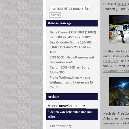
LENSER
M14 X
u
Stunden (18 bis ~
Beliebte Beiträge
Neue Canon EOS 600D (1100D)
vs. 550D vs. 450D vs. 350D?
Das Objektiv Sigma 150-500mm
5,0-6,3 DG APO OS HSM im
Eröffnen durfte ic
Test
unter Beweis ste
EOS 550D: Neue Kameras mit
P3-AFS P
. Die P
Sensorflecken!!!
von
25 Lumen
, 
Canon EOS 450D vs. Sony
Advanced Focus
Alpha 350
Frohe Weihnachten + neue
Weihnachtsgrußkarten als E-
Card!
Archive
# Seiten von Bekannten und mir
Nach der Preisübe
selbst
Anfang an mit ihr
müssen, schnell d
# fh-forum.org