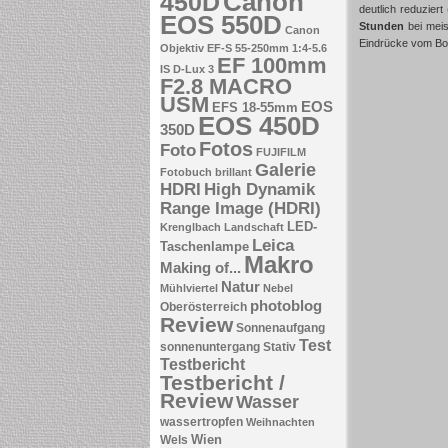
Canon
450D
deutlich reduzie
EOS 550D
Stunden
bei meis
Canon
Eindrücke vom Bo
Objektiv EF-S 55-250mm 1:4-5.6
EF 100mm
IS
D-Lux 3
F2.8 MACRO
USM
EOS
EFS 18-55mm
EOS 450D
350D
Fotos
Foto
FUJIFILM
Galerie
Fotobuch brillant
HDRI
High Dynamik
Range Image (HDRI)
LED-
Krenglbach
Landschaft
Leica
Taschenlampe
Makro
Making of...
Natur
Mühlviertel
Nebel
photoblog
Oberösterreich
Review
Sonnenaufgang
Test
sonnenuntergang
Stativ
Testbericht
Testbericht /
Review
Wasser
wassertropfen
Weihnachten
Wien
Wels