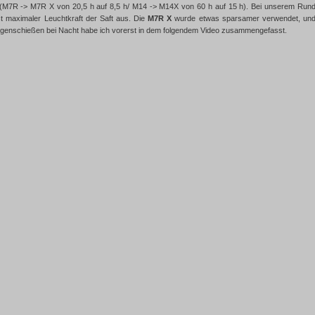
rt (M7R -> M7R X von 20,5 h auf 8,5 h/ M14 -> M14X von 60 h auf 15 h). Bei unserem Ru
t maximaler Leuchtkraft der Saft aus. Die
M7R X
wurde etwas sparsamer verwendet, und 
genschießen bei Nacht habe ich vorerst in dem folgendem Video zusammengefasst.