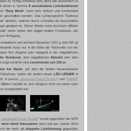
ass es richtig schwierig wird, diese alle ausführlich zu
mit denen in Summe
8 verschiedene Lichtfunktionen
mm “
Easy Mode
” kann sehr einfach und komfortabel
r geschallten werden. Das Lichtprogramm “Defense
us
” aktiviert, welcher durch schnelles ein Ausschalten
 gut geeignet ist. Dieser Modus kann durchaus effektiv
ode” stehe neben den obigen beiden Funktionen, der
zur Verfügung.
ompaktere und leichtere Bauweise (203 g statt 365 g)
ekabels muss nur in die Nähe der Rückseite von der
on fest (liegend oder hängend in der mitgelieferten
der Notebook
, dem mitgelieferten
Netzteil
oder dem
 sorgt somit für eine
Leuchtweite von 235 m
.
ßen bei Nacht
, auf dem die beiden fokussierbaren
Teilnehmer, hatten die beiden neuen
LED LENSER
in
t. In puncto „
Advanced Focus System
“ und “
SMART
Bildern handelt es sich übrigens nicht um einen roten
ken ausgestattet war.
 „
Advanced Focus System
“ wurde gegenüber der M7R
 einer Hand fokussieren
lässt und aus meiner Sicht
rch die mehr als
doppelte Lichtleistung
gegenüber