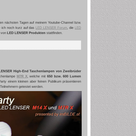
den nächsten Tagen auf meinem Youtube-Channel bzw.
e ich noch kurz auf das
LED LENSER Forum
, die
LED
 von
LED LENSER Produkten
stattfinden.
LENSER High-End Taschenlampen von Zweibrüder
schenlampe
M7R X
, welche mit
650 bzw. 600 Lumen
rty einem kleinen aber feinen Publikum präsentieren
Teilnehmern getestet werden.