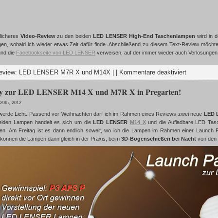
licheres
Video-Review
zu den beiden
LED LENSER High-End Taschenlampen
wird in 
gen, sobald ich wieder etwas Zeit dafür finde. Abschließend zu diesem Text-Review möcht
nd die
Facebookseite von LED LENSER
verweisen, auf der immer wieder auch Verlosungen
eview: LED LENSER M7R X und M14X
| |
Kommentare deaktiviert
y zur LED LENSER M14 X und M7R X in Pregarten!
20th, 2012
werde Licht. Passend vor Weihnachten darf ich im Rahmen eines Reviews zwei neue
LED 
beiden Lampen handelt es sich um die
LED LENSER
M14 X
und die Aufladbare LED Ta
en. Am Freitag ist es dann endlich soweit, wo ich die Lampen im Rahmen einer Launch Pa
 können die Lampen dann gleich in der Praxis, beim
3D-Bogenschießen bei Nacht
von den 