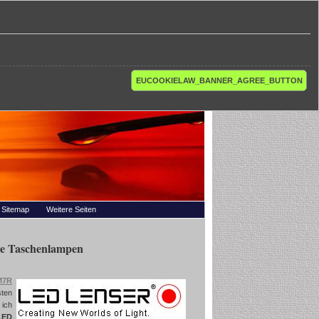
EUCOOKIELAW_BANNER_AGREE_BUTTON
Sitemap
Weitere Seiten
e Taschenlampen
M7R
sten
 ich
LED