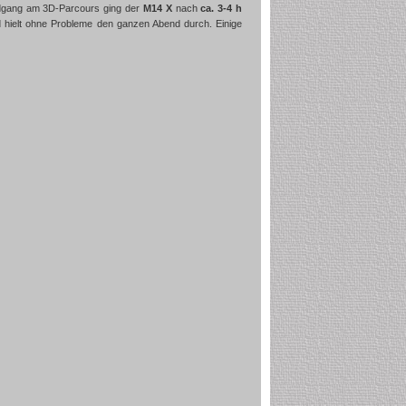
ndgang am 3D-Parcours ging der
M14 X
nach
ca. 3-4 h
hielt ohne Probleme den ganzen Abend durch. Einige