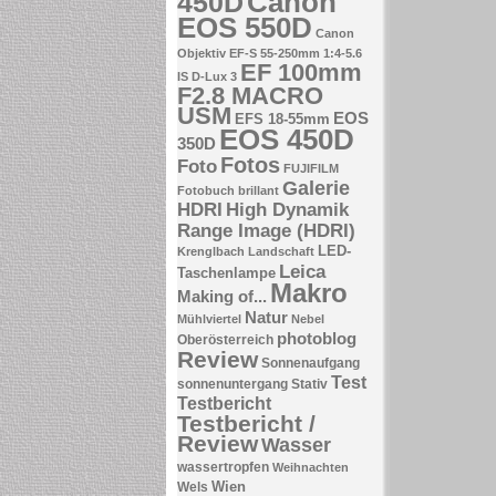
Canon
450D
EOS 550D
Canon
Objektiv EF-S 55-250mm 1:4-5.6
EF 100mm
IS
D-Lux 3
F2.8 MACRO
USM
EOS
EFS 18-55mm
EOS 450D
350D
Fotos
Foto
FUJIFILM
Galerie
Fotobuch brillant
HDRI
High Dynamik
Range Image (HDRI)
LED-
Krenglbach
Landschaft
Leica
Taschenlampe
Makro
Making of...
Natur
Mühlviertel
Nebel
photoblog
Oberösterreich
Review
Sonnenaufgang
Test
sonnenuntergang
Stativ
Testbericht
Testbericht /
Review
Wasser
wassertropfen
Weihnachten
Wien
Wels