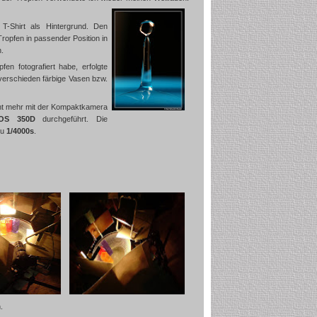
T-Shirt als Hintergrund. Den
 Tropfen in passender Position in
.
en fotografiert habe, erfolgte
 verschieden färbige Vasen bzw.
cht mehr mit der Kompaktkamera
OS 350D
durchgeführt. Die
zu
1/4000s
.
.