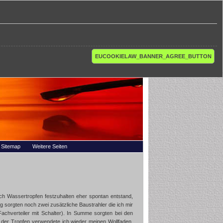
EUCOOKIELAW_BANNER_AGREE_BUTTON
Sitemap
Weitere Seiten
h Wassertropfen festzuhalten eher spontan entstand,
 sorgten noch zwei zusätzliche Baustrahler die ich mir
chverteiler mit Schalter). In Summe sorgten bei den
 der Tropfen verwendete ich wieder meinen Wollfaden.