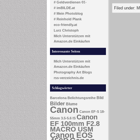
# Geldverdienen €€-
Filed under:
M
# imBILDE.at
# Mein Photoblog
# Reinhold Plank
eco-friendly.at
Lurz Christoph
Mich Unterstützen mit
Amazon.de Einkäufen
Interessante Seiten
Mich Unterstützen mit
Amazon.de Einkäufen
Photography Art Blogs
rss-verzeichnis.de
Schlagwörter
Bild
Barcelona
Belichtungsreihe
Bilder
Blume
Canon
Canon EF-S 18-
Canon
55mm 3.5-5.6 IS
EF 100mm F2.8
MACRO USM
Canon EOS