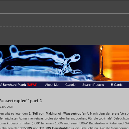
re – Bernhards Foto-Page
 Wassertropfen, Portraets, Experimentelles, Tiere, Insekten, uvm…
f Bernhard Plank
(NEW!)
About Me
Galerie
Search Results
E-Cards
assertropfen” part 2
14th, 2008
en gibt es jetzt den
2. Teil von Making of “Wassertropfen“
. Nach dem der
erste
Versuc
 den nächsten Aufnahmen etwas professioneller heranzugehen. Für die „optimale“ Beleuchtung
aumarkt besorgt habe. (~30€ für einen 150W und einen 500W Baustrahler + Kabel und 3-Fa
Aufbauten also
2x500W
und
1x150W Baustrahler
für die Beleuchtung. Für die Generierung