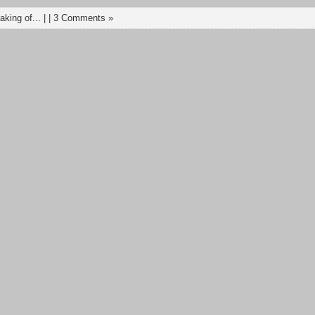
aking of...
| |
3 Comments »