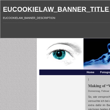
EUCOOKIELAW_BANNER_TITLE
EUCOOKIELAW_BANNER_DESCRIPTION
Photography and mo
Makros, HDRIs, Sonnenuntergaenge, Natur, Landschaften,
Home
Fotogra
|
Making of “W
Donnerstag, Februar 
So, wie versproch
versuchte ich bei
extra dafür im B
nächsten beiden 