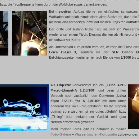
bzw. die Tropffrequenz kann durch die Wolldicke etwas variiert werden.
Beim
zweiten
Aufbau diente ein einfaches schwarzes 
Wollfaden lenkte ich mittels eines alten Stativs so, dass die
meinem Wasserbecken, bzw. auf meinen Objekten auftrafen
Der dritte und bislang letzte Tag, an dem ich Wassertropf
wieder unter einem Tisch. Diesmal dienten als Hintergrund
ein schwarzer Karton.
Als Unterschied zum ersten Versuch, wurden die Fotos ni
Leica D-Lux 3
, sondern mit der
SLR Canon E
Belichtungszeiten variierten je nach Blende von
1/1000
bis 
Als
Objektiv
verwendetet ich ein „
Leica APO-
Macro-Elmarit-A 1:2.8/100
“ und beim dritten
Versuch noch zusätzlich den Converter „
Leica
Elpro 1:2-1:1 for A 2.8/100
“ mit dem unter
anderem das linke Foto entstand. Um die Tropfen
optimal zu erwischen ist ein gutes „Gefühl“ bzw.
„Timing“ oder einfach nur Geduld und gute
Nerven erforderlich gewesen.
Mehr meiner Fotos gibt es natürlich in meiner
Foto-Galerie
–
Wassertropfen-Fotografie
zu bewundern