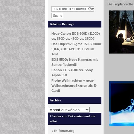
Die Tropfengröße 
Beliebte Beiträge
Neue Canon EOS 600D (1100D)
vs. 550D vs. 450D vs. 350D?
Das Objektiv Sigma 150-500mm
5,0-6,3 DG APO OS HSM im
Test
EOS 550D: Neue Kameras mit
Sensorflecken!!!
Canon EOS 450D vs. Sony
Alpha 350
Frohe Weihnachten + neue
Weihnachtsgrußkarten als E-
Card!
Archive
# Seiten von Bekannten und mir
selbst
# fh-forum.org