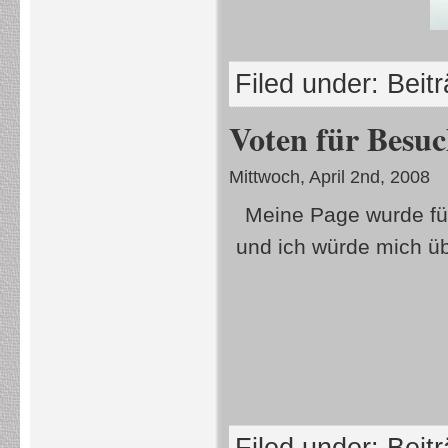
Filed under:
Beit
Voten für Besu
Mittwoch, April 2nd, 2008
Meine Page wurde fü
und ich würde mich ü