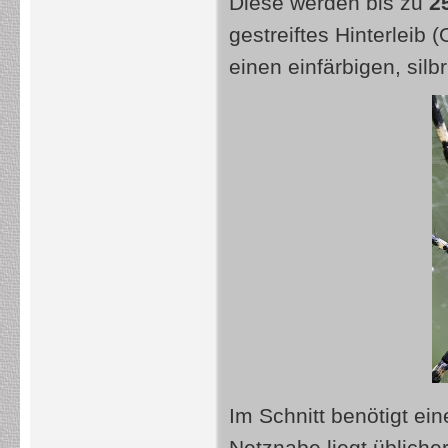
Diese werden bis zu
2
gestreiftes Hinterleib
einen einfärbigen, sil
Im Schnitt benötigt e