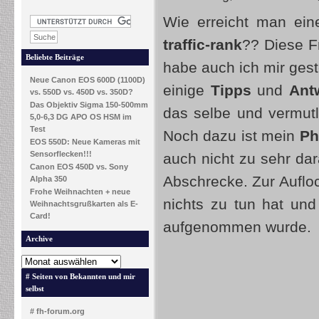
Wie erreicht man ei
traffic-rank
?? Diese F
Beliebte Beiträge
habe auch ich mir gest
Neue Canon EOS 600D (1100D)
einige
Tipps
und
Ant
vs. 550D vs. 450D vs. 350D?
Das Objektiv Sigma 150-500mm
das selbe und vermutl
5,0-6,3 DG APO OS HSM im
Test
Noch dazu ist mein
Ph
EOS 550D: Neue Kameras mit
Sensorflecken!!!
auch nicht zu sehr da
Canon EOS 450D vs. Sony
Abschrecke. Zur Aufloc
Alpha 350
Frohe Weihnachten + neue
nichts zu tun hat un
Weihnachtsgrußkarten als E-
Card!
aufgenommen wurde.
Archive
# Seiten von Bekannten und mir
selbst
# fh-forum.org