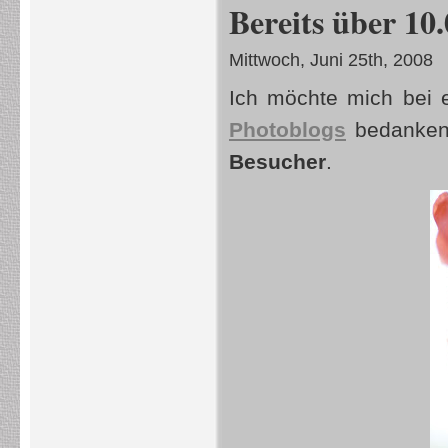
Bereits über 10
Mittwoch, Juni 25th, 2008
Ich möchte mich bei
Photoblogs
bedanken
Besucher
.