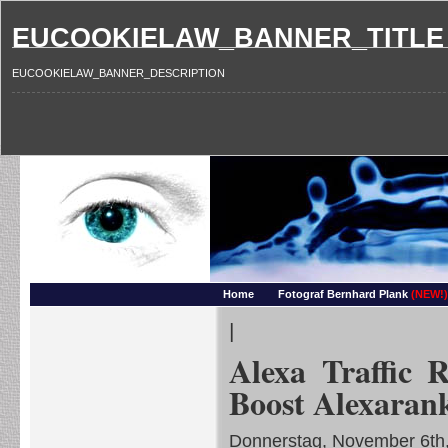
EUCOOKIELAW_BANNER_TITLE
EUCOOKIELAW_BANNER_DESCRIPTION
Photography and more – Ber
Makros, HDRIs, Sonnenuntergaenge, Natur, Landschaften, Wassertropfen, Portraets,
Home
Fotograf Bernhard Plank
(NEW!)
|
Alexa Traffic R
Boost Alexarank
Donnerstag, November 6th