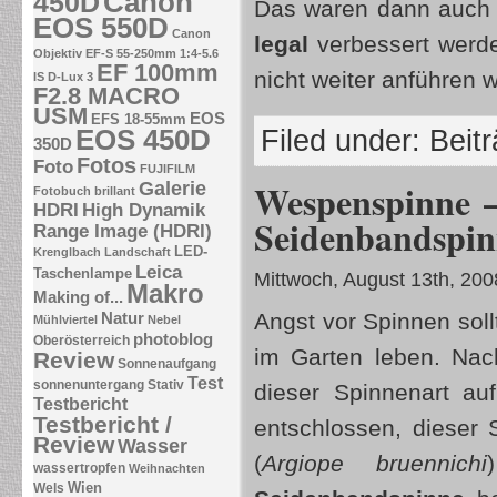
Canon
450D
Das waren dann auch s
EOS 550D
Canon
legal
verbessert werde
Objektiv EF-S 55-250mm 1:4-5.6
EF 100mm
nicht weiter anführen 
IS
D-Lux 3
F2.8 MACRO
USM
EOS
EFS 18-55mm
EOS 450D
Filed under:
Beit
350D
Fotos
Foto
FUJIFILM
Wespenspinne –
Galerie
Fotobuch brillant
HDRI
High Dynamik
Seidenbandspin
Range Image (HDRI)
LED-
Krenglbach
Landschaft
Leica
Taschenlampe
Mittwoch, August 13th, 200
Makro
Making of...
Angst vor Spinnen sol
Natur
Mühlviertel
Nebel
photoblog
Oberösterreich
im Garten leben. Nac
Review
Sonnenaufgang
Test
sonnenuntergang
Stativ
dieser Spinnenart au
Testbericht
Testbericht /
entschlossen, dieser
Review
Wasser
(
Argiope bruennichi
wassertropfen
Weihnachten
Wien
Wels