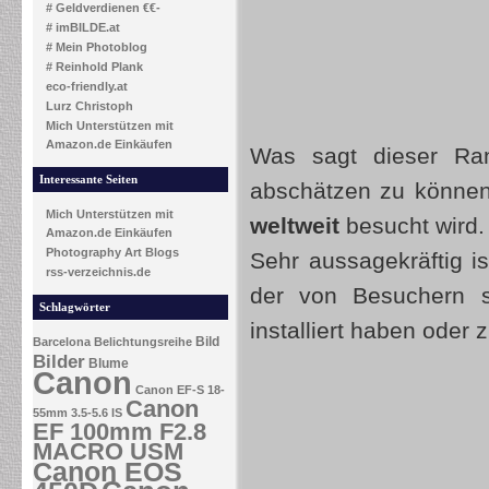
# Geldverdienen €€-
# imBILDE.at
# Mein Photoblog
# Reinhold Plank
eco-friendly.at
Lurz Christoph
Mich Unterstützen mit
Amazon.de Einkäufen
Was sagt dieser Ra
Interessante Seiten
abschätzen zu können
Mich Unterstützen mit
weltweit
besucht wird.
Amazon.de Einkäufen
Photography Art Blogs
Sehr aussagekräftig is
rss-verzeichnis.de
der von Besuchern s
Schlagwörter
installiert haben oder 
Bild
Barcelona
Belichtungsreihe
Bilder
Blume
Canon
Canon EF-S 18-
Canon
55mm 3.5-5.6 IS
EF 100mm F2.8
MACRO USM
Canon EOS