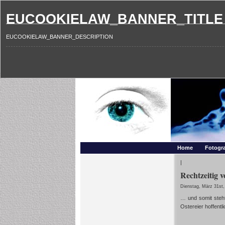
EUCOOKIELAW_BANNER_TITLE
EUCOOKIELAW_BANNER_DESCRIPTION
Photography and mo
Makros, HDRIs, Sonnenuntergaenge, Natur, Landschaften,
Home
Fotogra
|
Rechtzeitig 
Dienstag, März 31st,
… und somit steht
Ostereier hoffentl