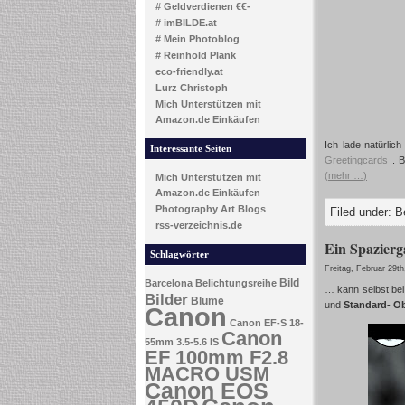
# Geldverdienen €€-
# imBILDE.at
# Mein Photoblog
# Reinhold Plank
eco-friendly.at
Lurz Christoph
Mich Unterstützen mit
Amazon.de Einkäufen
Ich lade natürlic
Interessante Seiten
Greetingcards
. 
(mehr …)
Mich Unterstützen mit
Amazon.de Einkäufen
Photography Art Blogs
Filed under:
B
rss-verzeichnis.de
Ein Spazier
Schlagwörter
Freitag, Februar 29th
Bild
Barcelona
Belichtungsreihe
… kann selbst bei
Bilder
Blume
und
Standard- O
Canon
Canon EF-S 18-
Canon
55mm 3.5-5.6 IS
EF 100mm F2.8
MACRO USM
Canon EOS