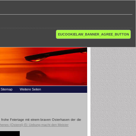
EUCOOKIELAW_BANNER_AGREE_BUTTON
Sitemap
Weitere Seiten
t frohe Feiertage mit einem braven Osterhasen der die
henes (Osterei)-Ei: Uebung macht den Meister