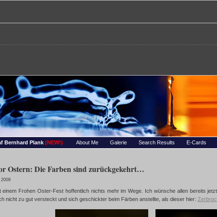
re – Bernhards Foto-Page
 Wassertropfen, Portraets, Experimentelles, Tiere, Insekten, uvm…
f Bernhard Plank
(NEW!)
About Me
Galerie
Search Results
E-Cards
vor Ostern: Die Farben sind zurückgekehrt…
 2009
 einem Frohen Oster-Fest hoffentlich nichts mehr im Wege. Ich wünsche allen bereits jetz
ich nicht zu gut versteckt und sich geschickter beim Färben anstellte, als dieser hier:
Zerbroc