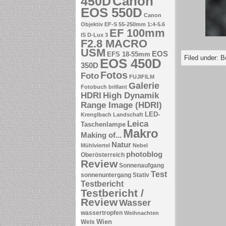
Canon
450D
EOS 550D
Canon
Objektiv EF-S 55-250mm 1:4-5.6
EF 100mm
IS
D-Lux 3
F2.8 MACRO
USM
EOS
EFS 18-55mm
Filed under:
B
EOS 450D
350D
Fotos
Foto
FUJIFILM
Galerie
Fotobuch brillant
HDRI
High Dynamik
Range Image (HDRI)
LED-
Krenglbach
Landschaft
Leica
Taschenlampe
Makro
Making of...
Natur
Mühlviertel
Nebel
photoblog
Oberösterreich
Review
Sonnenaufgang
Test
sonnenuntergang
Stativ
Testbericht
Testbericht /
Review
Wasser
wassertropfen
Weihnachten
Wien
Wels