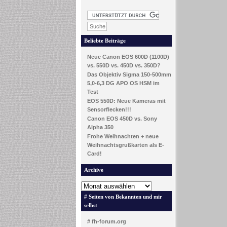
Beliebte Beiträge
Neue Canon EOS 600D (1100D)
vs. 550D vs. 450D vs. 350D?
Das Objektiv Sigma 150-500mm
5,0-6,3 DG APO OS HSM im
Test
EOS 550D: Neue Kameras mit
Sensorflecken!!!
Canon EOS 450D vs. Sony
Alpha 350
Frohe Weihnachten + neue
Weihnachtsgrußkarten als E-
Card!
Archive
# Seiten von Bekannten und mir
selbst
# fh-forum.org