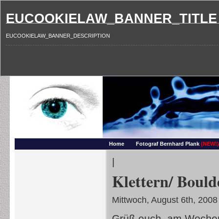
EUCOOKIELAW_BANNER_TITLE
EUCOOKIELAW_BANNER_DESCRIPTION
Photography and more – Ber
Makros, HDRIs, Sonnenuntergaenge, Natur, Landschaften, Wassertropfen, Portraets,
Home
Fotograf Bernhard Plank
(NEW!)
|
Klettern/ Bould
Mittwoch, August 6th, 2008
Grüß euch, am Wochen