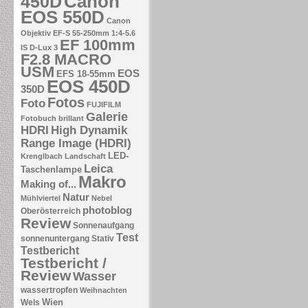
Canon
450D
EOS 550D
Canon
Objektiv EF-S 55-250mm 1:4-5.6
EF 100mm
IS
D-Lux 3
F2.8 MACRO
USM
EOS
EFS 18-55mm
EOS 450D
350D
Fotos
Foto
FUJIFILM
Galerie
Fotobuch brillant
HDRI
High Dynamik
Range Image (HDRI)
LED-
Krenglbach
Landschaft
Leica
Taschenlampe
Makro
Making of...
Natur
Mühlviertel
Nebel
photoblog
Oberösterreich
Review
Sonnenaufgang
Test
sonnenuntergang
Stativ
Testbericht
Testbericht /
Review
Wasser
wassertropfen
Weihnachten
Wien
Wels