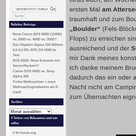
ersten Mal
am Atterse
traumhaft und zum Bou
Beliebte Beiträge
„Boulder“
(Fels-Blöck
Neue Canon EOS 600D (1100D)
Flops) zu erreichen s
vs. 550D vs. 450D vs. 350D?
Das Objektiv Sigma 150-500mm
ausreichend und der
S
5,0-6,3 DG APO OS HSM im
Test
mir Dank meines konst
EOS 550D: Neue Kameras mit
Sensorflecken!!!
Ich danke meinem Brude
Canon EOS 450D vs. Sony
dadurch das ein oder 
Alpha 350
Frohe Weihnachten + neue
Nacht nicht am Campin
Weihnachtsgrußkarten als E-
Card!
zum Übernachten eign
Archive
# Seiten von Bekannten und mir
selbst
# fh-forum.org