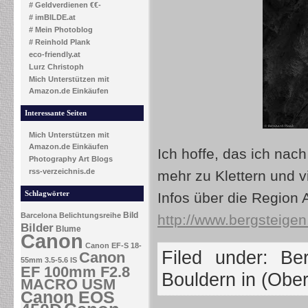
# Geldverdienen €€-
# imBILDE.at
# Mein Photoblog
# Reinhold Plank
eco-friendly.at
Lurz Christoph
Mich Unterstützen mit
Amazon.de Einkäufen
Interessante Seiten
Mich Unterstützen mit
Amazon.de Einkäufen
Ich hoffe, das ich nac
Photography Art Blogs
rss-verzeichnis.de
mehr zu Klettern und v
Schlagwörter
Infos über die Region 
Bild
Barcelona
Belichtungsreihe
http://www.bergsteigen.
Bilder
Blume
Canon
Canon EF-S 18-
Filed under:
Ber
Canon
55mm 3.5-5.6 IS
EF 100mm F2.8
Bouldern in (Ober
MACRO USM
Canon EOS