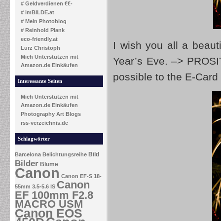
# Geldverdienen €€-
# imBILDE.at
# Mein Photoblog
# Reinhold Plank
eco-friendly.at
I wish you all a beau
Lurz Christoph
Mich Unterstützen mit
Year’s Eve. –> PROSI
Amazon.de Einkäufen
possible to the E-Car
Interessante Seiten
Mich Unterstützen mit
Amazon.de Einkäufen
Photography Art Blogs
rss-verzeichnis.de
Schlagwörter
Bild
Barcelona
Belichtungsreihe
Bilder
Blume
Canon
Canon EF-S 18-
Canon
55mm 3.5-5.6 IS
EF 100mm F2.8
MACRO USM
Canon EOS