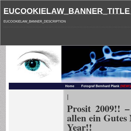
EUCOOKIELAW_BANNER_TITLE
EUCOOKIELAW_BANNER_DESCRIPTION
Photography and more – Ber
Makros, HDRIs, Sonnenuntergaenge, Natur, Landschaften, Wassertropfen, Portraets,
Home
Fotograf Bernhard Plank
(NEW!)
|
Prosit 2009!! 
allen ein Gute
Year!!