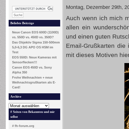
Montag, Dezember 29th, 2
Auch wenn ich mich mi
Beliebte Beiträge
allen ein wunderschö
Neue Canon EOS 600D (1100D)
und einen guten Rutsc
vs. 550D vs. 450D vs. 350D?
Das Objektiv Sigma 150-500mm
Email-Grußkarten die 
5,0-6,3 DG APO OS HSM im
Test
mit dieses Motiven hie
EOS 550D: Neue Kameras mit
Sensorflecken!!!
Canon EOS 450D vs. Sony
Alpha 350
Frohe Weihnachten + neue
Weihnachtsgrußkarten als E-
Card!
Archive
# Seiten von Bekannten und mir
selbst
# fh-forum.org