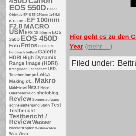
Canon
450D
EOS 550D
Canon
Objektiv EF-S 55-250mm 1:4-5.6
EF 100mm
IS
D-Lux 3
F2.8 MACRO
USM
EOS
EFS 18-55mm
Hier geht es zu den G
EOS 450D
350D
Fotos
Foto
Year
(mehr …)
FUJIFILM
Galerie
Fotobuch brillant
HDRI
High Dynamik
Filed under:
Beit
Range Image (HDRI)
LED-
Krenglbach
Landschaft
Leica
Taschenlampe
Makro
Making of...
Natur
Mühlviertel
Nebel
photoblog
Oberösterreich
Review
Sonnenaufgang
Test
sonnenuntergang
Stativ
Testbericht
Testbericht /
Review
Wasser
wassertropfen
Weihnachten
Wien
Wels