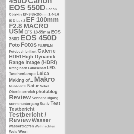
Canon
450D
EOS 550D
Canon
Objektiv EF-S 55-250mm 1:4-5.6
EF 100mm
IS
D-Lux 3
F2.8 MACRO
USM
EOS
EFS 18-55mm
EOS 450D
350D
Fotos
Foto
FUJIFILM
Galerie
Fotobuch brillant
HDRI
High Dynamik
Range Image (HDRI)
LED-
Krenglbach
Landschaft
Leica
Taschenlampe
Makro
Making of...
Natur
Mühlviertel
Nebel
photoblog
Oberösterreich
Review
Sonnenaufgang
Test
sonnenuntergang
Stativ
Testbericht
Testbericht /
Review
Wasser
wassertropfen
Weihnachten
Wien
Wels