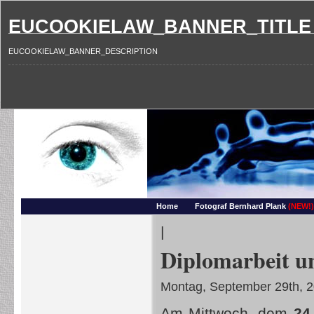
EUCOOKIELAW_BANNER_TITLE
EUCOOKIELAW_BANNER_DESCRIPTION
Photography and more – Ber
Makros, HDRIs, Sonnenuntergaenge, Natur, Landschaften, Wassertropfen, Portraets,
Home
Fotograf Bernhard Plank
(NEW!)
|
Diplomarbeit u
Montag, September 29th, 
Am Mittwoch, dem
24