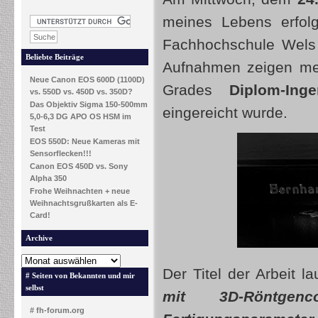
meines Lebens erfol
Fachhochschule Wels 
Beliebte Beiträge
Aufnahmen zeigen mei
Neue Canon EOS 600D (1100D)
Grades
Diplom-Ing
vs. 550D vs. 450D vs. 350D?
Das Objektiv Sigma 150-500mm
eingereicht wurde.
5,0-6,3 DG APO OS HSM im
Test
EOS 550D: Neue Kameras mit
Sensorflecken!!!
Canon EOS 450D vs. Sony
Alpha 350
Frohe Weihnachten + neue
Weihnachtsgrußkarten als E-
Card!
Archive
Der Titel der Arbeit la
# Seiten von Bekannten und mir
selbst
mit 3D-Röntgenc
# fh-forum.org