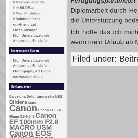
Fertigungsparamete
# Geldverdienen €€-
# imBILDE.at
Diplomarbeit durch He
# Mein Photoblog
die Unterstützung bed
# Reinhold Plank
eco-friendly.at
Lurz Christoph
Ich hoffe das ich mi
Mich Unterstützen mit
wenn mein Urlaub ab M
Amazon.de Einkäufen
Interessante Seiten
Filed under:
Beit
Mich Unterstützen mit
Amazon.de Einkäufen
Photography Art Blogs
rss-verzeichnis.de
Schlagwörter
Bild
Barcelona
Belichtungsreihe
Bilder
Blume
Canon
Canon EF-S 18-
Canon
55mm 3.5-5.6 IS
EF 100mm F2.8
MACRO USM
Canon EOS