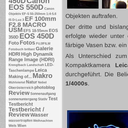
Canon
450D
EOS 550D
Canon
Objektiv EF-S 55-250mm 1:4-5.6
Objekten auftrafen.
EF 100mm
IS
D-Lux 3
F2.8 MACRO
Der dritte und bislan
USM
EOS
EFS 18-55mm
EOS 450D
erfolgte wieder unter
350D
Fotos
Foto
FUJIFILM
färbige Vasen bzw. ein
Galerie
Fotobuch brillant
HDRI
High Dynamik
Als Unterschied zum
Range Image (HDRI)
Kompaktkamera
Lei
LED-
Krenglbach
Landschaft
Leica
Taschenlampe
durchgeführt. Die Bel
Makro
Making of...
Natur
1/4000s
.
Mühlviertel
Nebel
photoblog
Oberösterreich
Review
Sonnenaufgang
Test
sonnenuntergang
Stativ
Testbericht
Testbericht /
Review
Wasser
wassertropfen
Weihnachten
Wien
Wels