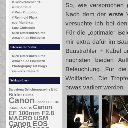
# Geldverdienen €€-
So, wie versprochen 
# imBILDE.at
# Mein Photoblog
Nach dem der
erste
V
# Reinhold Plank
versuchte ich bei de
eco-friendly.at
Lurz Christoph
Für die „optimale“ Be
Mich Unterstützen mit
Amazon.de Einkäufen
mir extra dafür im B
Interessante Seiten
Baustrahler + Kabel u
Mich Unterstützen mit
nächsten beiden Au
Amazon.de Einkäufen
Photography Art Blogs
Beleuchtung. Für di
rss-verzeichnis.de
Wollfaden. Die Tropf
Schlagwörter
etwas variiert werden.
Bild
Barcelona
Belichtungsreihe
Bilder
Blume
Canon
Canon EF-S 18-
Canon
55mm 3.5-5.6 IS
EF 100mm F2.8
MACRO USM
Canon EOS