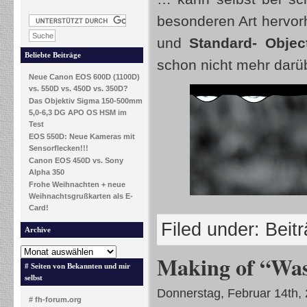
besonderen Art hervor
und
Standard- Obje
Beliebte Beiträge
schon nicht mehr darü
Neue Canon EOS 600D (1100D)
vs. 550D vs. 450D vs. 350D?
Das Objektiv Sigma 150-500mm
5,0-6,3 DG APO OS HSM im
Test
EOS 550D: Neue Kameras mit
Sensorflecken!!!
Canon EOS 450D vs. Sony
Alpha 350
Frohe Weihnachten + neue
Weihnachtsgrußkarten als E-
Card!
Filed under:
Beit
Archive
Making of “Was
# Seiten von Bekannten und mir
selbst
Donnerstag, Februar 14th,
# fh-forum.org