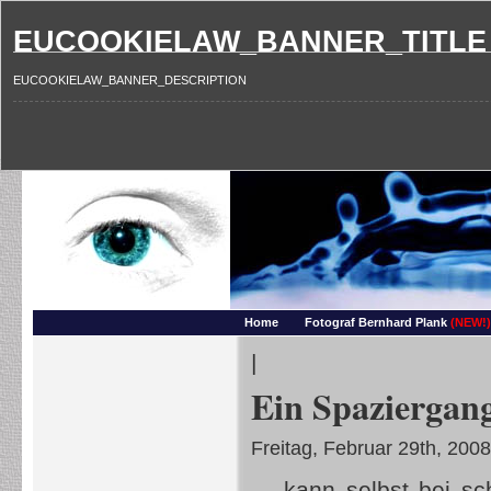
EUCOOKIELAW_BANNER_TITLE
EUCOOKIELAW_BANNER_DESCRIPTION
Photography and more – Ber
Makros, HDRIs, Sonnenuntergaenge, Natur, Landschaften, Wassertropfen, Portraets,
Home
Fotograf Bernhard Plank
(NEW!)
|
Ein Spazierga
Freitag, Februar 29th, 2008
… kann selbst bei sc