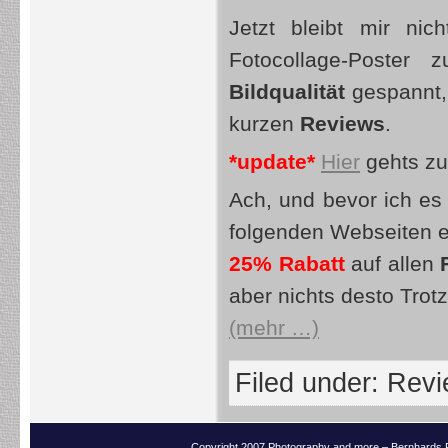
Jetzt bleibt mir ni
Fotocollage-Poster
Bildqualität
gespannt,
kurzen
Reviews
.
*update*
Hier
gehts z
Ach, und bevor ich es
folgenden Webseiten e
25% Rabatt
auf allen
aber nichts desto Trot
(mehr …)
Filed under:
Revi
Copyright 2007 Photography and more – Bernhards 