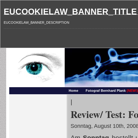
EUCOOKIELAW_BANNER_TITLE
EUCOOKIELAW_BANNER_DESCRIPTION
Photography and more – Ber
Makros, HDRIs, Sonnenuntergaenge, Natur, Landschaften, Wassertropfen, Portraets,
Home
Fotograf Bernhard Plank
(NEW!)
|
Review/ Test: F
Sonntag, August 10th, 200
Am
Sonntag
bestellt