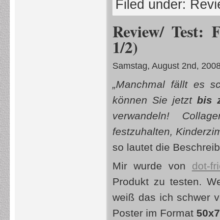
Filed under:
Revi
Review/ Test: 
1/2)
Samstag, August 2nd, 200
„Manchmal fällt es s
können Sie jetzt
bis 
verwandeln! Collag
festzuhalten, Kinderzi
so lautet die Beschrei
Mir wurde von
dot-f
Produkt zu testen. W
weiß das ich schwer v
Poster im Format
50x