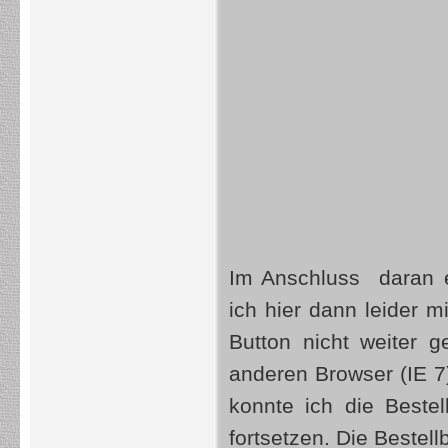
Im Anschluss daran e
ich hier dann leider m
Button nicht weiter
anderen Browser (IE 
konnte ich die Beste
fortsetzen. Die Bestell