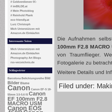
# Geldverdienen €€-
# imBILDE.at
# Mein Photoblog
# Reinhold Plank
eco-friendly.at
Lurz Christoph
Mich Unterstützen mit
Amazon.de Einkäufen
Die Aufnahmen selbs
Interessante Seiten
100mm F2.8 MACRO
Mich Unterstützen mit
Amazon.de Einkäufen
von Traumflieger. We
Photography Art Blogs
Fotogalerie zu betrach
rss-verzeichnis.de
Schlagwörter
Weitere Details und In
Bild
Barcelona
Belichtungsreihe
Bilder
Blume
Filed under:
Makin
Canon
Canon EF-S 18-
Canon
55mm 3.5-5.6 IS
EF 100mm F2.8
MACRO USM
Canon EOS