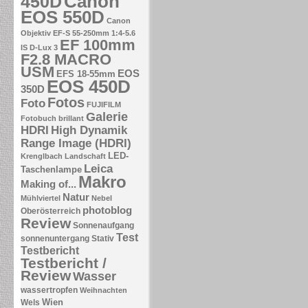
Canon
450D
EOS 550D
Canon
Objektiv EF-S 55-250mm 1:4-5.6
EF 100mm
IS
D-Lux 3
F2.8 MACRO
USM
EOS
EFS 18-55mm
EOS 450D
350D
Fotos
Foto
FUJIFILM
Galerie
Fotobuch brillant
HDRI
High Dynamik
Range Image (HDRI)
LED-
Krenglbach
Landschaft
Leica
Taschenlampe
Makro
Making of...
Natur
Mühlviertel
Nebel
photoblog
Oberösterreich
Review
Sonnenaufgang
Test
sonnenuntergang
Stativ
Testbericht
Testbericht /
Review
Wasser
wassertropfen
Weihnachten
Wien
Wels