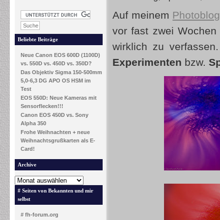
Auf meinem
Photoblo
vor fast zwei Wochen a
Beliebte Beiträge
wirklich zu verfassen
Neue Canon EOS 600D (1100D)
Experimenten
bzw.
Sp
vs. 550D vs. 450D vs. 350D?
Das Objektiv Sigma 150-500mm
5,0-6,3 DG APO OS HSM im
Test
EOS 550D: Neue Kameras mit
Sensorflecken!!!
Canon EOS 450D vs. Sony
Alpha 350
Frohe Weihnachten + neue
Weihnachtsgrußkarten als E-
Card!
Archive
# Seiten von Bekannten und mir
selbst
# fh-forum.org