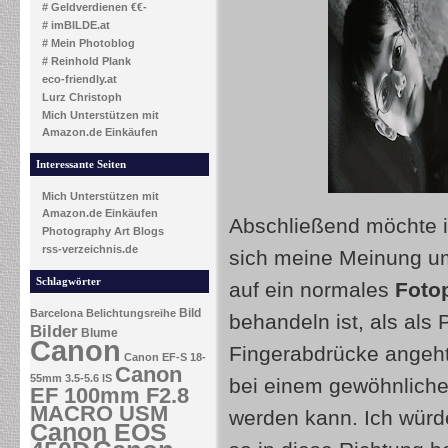
# Geldverdienen €€-
# imBILDE.at
# Mein Photoblog
# Reinhold Plank
eco-friendly.at
Lurz Christoph
Mich Unterstützen mit
Amazon.de Einkäufen
Interessante Seiten
Mich Unterstützen mit
Amazon.de Einkäufen
Abschließend möchte 
Photography Art Blogs
rss-verzeichnis.de
sich meine Meinung um 
Schlagwörter
auf ein normales
Foto
Bild
Barcelona
Belichtungsreihe
behandeln ist, als als 
Bilder
Blume
Canon
Fingerabdrücke angeht,
Canon EF-S 18-
Canon
55mm 3.5-5.6 IS
bei einem gewöhnliche
EF 100mm F2.8
MACRO USM
werden kann. Ich würde
Canon EOS