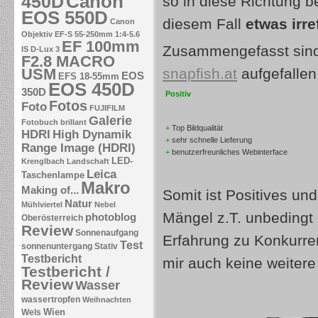
Canon
450D
so in diese Richtung b
EOS 550D
diesem Fall
etwas irr
Canon
Objektiv EF-S 55-250mm 1:4-5.6
EF 100mm
Zusammengefasst sind
IS
D-Lux 3
F2.8 MACRO
USM
snapfish.at
aufgefallen 
EOS
EFS 18-55mm
EOS 450D
350D
Positiv
Fotos
Foto
FUJIFILM
Galerie
Fotobuch brillant
+
Top Bildqualität
HDRI
High Dynamik
+
sehr schnelle Lieferung
Range Image (HDRI)
+
benutzerfreunliches Webinterface
LED-
Krenglbach
Landschaft
Leica
Taschenlampe
Makro
Making of...
Somit ist Positives un
Natur
Mühlviertel
Nebel
Mängel z.T. unbedingt 
photoblog
Oberösterreich
Review
Sonnenaufgang
Erfahrung zu Konkurre
Test
sonnenuntergang
Stativ
Testbericht
mir auch keine weiter
Testbericht /
Review
Wasser
wassertropfen
Weihnachten
Wien
Wels