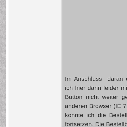
Im Anschluss daran e
ich hier dann leider m
Button nicht weiter
anderen Browser (IE 
konnte ich die Beste
fortsetzen. Die Bestell