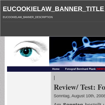
EUCOOKIELAW_BANNER_TITLE
EUCOOKIELAW_BANNER_DESCRIPTION
Photography and more – Ber
Makros, HDRIs, Sonnenuntergaenge, Natur, Landschaften, Wassertropfen, Portraets,
Home
Fotograf Bernhard Plank
(NEW!)
|
Review/ Test: F
Sonntag, August 10th, 200
Am
Sonntag
bestellt