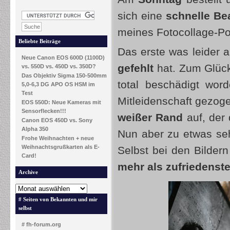
sich eine
schnelle Be
meines Fotocollage-P
Beliebte Beiträge
Das erste was leider a
Neue Canon EOS 600D (1100D)
gefehlt
hat. Zum Glück 
vs. 550D vs. 450D vs. 350D?
Das Objektiv Sigma 150-500mm
total beschädigt word
5,0-6,3 DG APO OS HSM im
Test
Mitleidenschaft gezoge
EOS 550D: Neue Kameras mit
Sensorflecken!!!
weißer Rand
auf, der
Canon EOS 450D vs. Sony
Alpha 350
Nun aber zu etwas seh
Frohe Weihnachten + neue
Weihnachtsgrußkarten als E-
Selbst bei den Bildern
Card!
mehr als zufriedenste
Archive
# Seiten von Bekannten und mir
selbst
# fh-forum.org