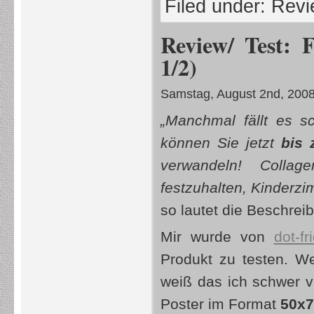
Filed under:
Revi
Review/ Test: 
1/2)
Samstag, August 2nd, 200
„Manchmal fällt es s
können Sie jetzt
bis 
verwandeln! Collag
festzuhalten, Kinderzi
so lautet die Beschrei
Mir wurde von
dot-f
Produkt zu testen. W
weiß das ich schwer v
Poster im Format
50x