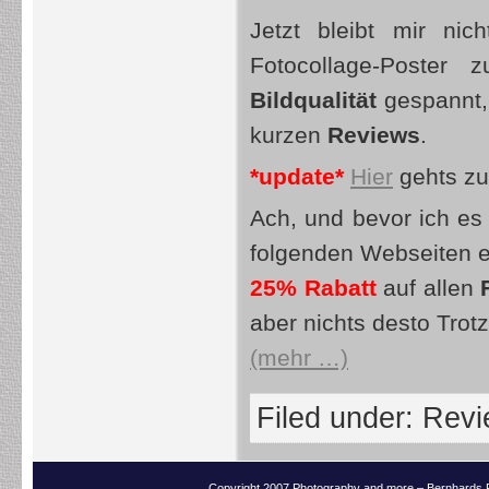
Jetzt bleibt mir ni
Fotocollage-Poster
Bildqualität
gespannt,
kurzen
Reviews
.
*update*
Hier
gehts z
Ach, und bevor ich es
folgenden Webseiten e
25% Rabatt
auf allen
aber nichts desto Trot
(mehr …)
Filed under:
Revi
Copyright 2007 Photography and more – Bernhards 