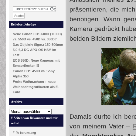
präsentieren, die mich
benötigen. Wann gena
Beliebte Beiträge
Kamera gedrückt habe,
Neue Canon EOS 600D (1100D)
beiden Bildern ziemli
vs. 550D vs. 450D vs. 350D?
Das Objektiv Sigma 150-500mm
5,0-6,3 DG APO OS HSM im
Test
EOS 550D: Neue Kameras mit
Sensorflecken!!!
Canon EOS 450D vs. Sony
Alpha 350
Frohe Weihnachten + neue
Weihnachtsgrußkarten als E-
Card!
Archive
Damals durfte ich bere
# Seiten von Bekannten und mir
selbst
von meinem Vater –
R
# fh-forum.org