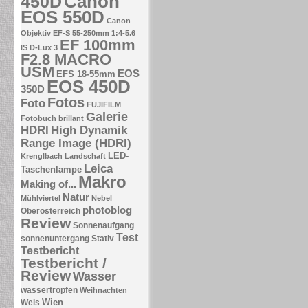
Canon
450D
EOS 550D
Canon
Objektiv EF-S 55-250mm 1:4-5.6
EF 100mm
IS
D-Lux 3
F2.8 MACRO
USM
EOS
EFS 18-55mm
EOS 450D
350D
Fotos
Foto
FUJIFILM
Galerie
Fotobuch brillant
HDRI
High Dynamik
Range Image (HDRI)
LED-
Krenglbach
Landschaft
Leica
Taschenlampe
Makro
Making of...
Natur
Mühlviertel
Nebel
photoblog
Oberösterreich
Review
Sonnenaufgang
Test
sonnenuntergang
Stativ
Testbericht
Testbericht /
Review
Wasser
wassertropfen
Weihnachten
Wien
Wels