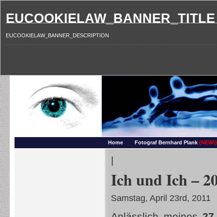
EUCOOKIELAW_BANNER_TITLE
EUCOOKIELAW_BANNER_DESCRIPTION
Photography and more – Ber
Makros, HDRIs, Sonnenuntergaenge, Natur, Landschaften, Wassertropfen, Portraets,
Home
Fotograf Bernhard Plank
(NEW!)
|
Ich und Ich – 2
Samstag, April 23rd, 2011
Anlässlich meines
27.