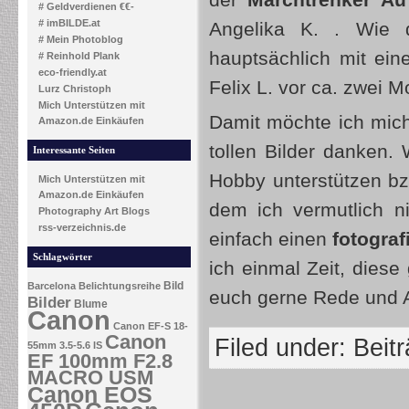
der
Marchtrenker Au
# Geldverdienen €€-
# imBILDE.at
Angelika K. . Wie d
# Mein Photoblog
hauptsächlich mit ein
# Reinhold Plank
eco-friendly.at
Felix L. vor ca. zwei M
Lurz Christoph
Mich Unterstützen mit
Damit möchte ich mich 
Amazon.de Einkäufen
tollen Bilder danken.
Interessante Seiten
Hobby unterstützen bz
Mich Unterstützen mit
Amazon.de Einkäufen
dem ich vermutlich n
Photography Art Blogs
rss-verzeichnis.de
einfach einen
fotogra
Schlagwörter
ich einmal Zeit, dies
Bild
Barcelona
Belichtungsreihe
euch gerne Rede und A
Bilder
Blume
Canon
Canon EF-S 18-
Canon
Filed under:
Beit
55mm 3.5-5.6 IS
EF 100mm F2.8
MACRO USM
Canon EOS