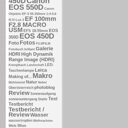
Canon
450D
EOS 550D
Canon
Objektiv EF-S 55-250mm 1:4-5.6
EF 100mm
IS
D-Lux 3
F2.8 MACRO
USM
EOS
EFS 18-55mm
EOS 450D
350D
Fotos
Foto
FUJIFILM
Galerie
Fotobuch brillant
HDRI
High Dynamik
Range Image (HDRI)
LED-
Krenglbach
Landschaft
Leica
Taschenlampe
Makro
Making of...
Natur
Mühlviertel
Nebel
photoblog
Oberösterreich
Review
Sonnenaufgang
Test
sonnenuntergang
Stativ
Testbericht
Testbericht /
Review
Wasser
wassertropfen
Weihnachten
Wien
Wels