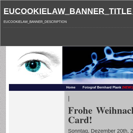
EUCOOKIELAW_BANNER_TITLE
EUCOOKIELAW_BANNER_DESCRIPTION
Photography and more – Ber
Makros, HDRIs, Sonnenuntergaenge, Natur, Landschaften, Wassertropfen, Portraets,
Home
Fotograf Bernhard Plank
(NEW!)
|
Frohe Weihnach
Card!
Sonntag, Dezember 20th, 