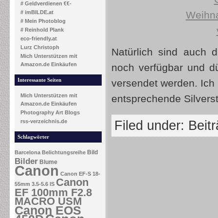
# Geldverdienen €€-
# imBILDE.at
# Mein Photoblog
# Reinhold Plank
eco-friendly.at
Lurz Christoph
Natürlich sind auch 
Mich Unterstützen mit
Amazon.de Einkäufen
noch verfügbar und d
Interessante Seiten
versendet werden. Ich
Mich Unterstützen mit
entsprechende Silverst
Amazon.de Einkäufen
Photography Art Blogs
rss-verzeichnis.de
Filed under:
Beit
Schlagwörter
Bild
Barcelona
Belichtungsreihe
Bilder
Blume
Canon
Canon EF-S 18-
Canon
55mm 3.5-5.6 IS
EF 100mm F2.8
MACRO USM
Canon EOS