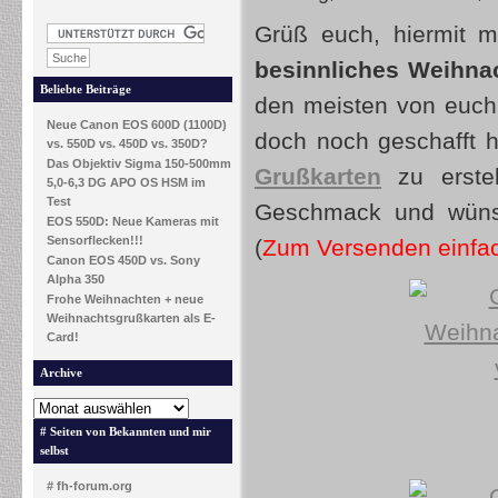
Grüß euch, hiermit m
besinnliches Weihna
Beliebte Beiträge
den meisten von euch 
Neue Canon EOS 600D (1100D)
doch noch geschafft 
vs. 550D vs. 450D vs. 350D?
Das Objektiv Sigma 150-500mm
Grußkarten
zu erstel
5,0-6,3 DG APO OS HSM im
Test
Geschmack und wüns
EOS 550D: Neue Kameras mit
Sensorflecken!!!
(
Zum Versenden einfach
Canon EOS 450D vs. Sony
Alpha 350
Frohe Weihnachten + neue
Weihnachtsgrußkarten als E-
Card!
Archive
# Seiten von Bekannten und mir
selbst
# fh-forum.org