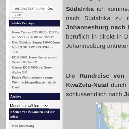
Südafrika
ich komme. 
nach Südafrika zu 
Beliebte Beiträge
Johannesburg nach 
Neue Canon EOS 600D (1100D)
beruflich in direkt i
vs. 550D vs. 450D vs. 350D?
Das Objektiv Sigma 150-500mm
Johannesburg antreten
5,0-6,3 DG APO OS HSM im
Test
EOS 550D: Neue Kameras mit
Sensorflecken!!!
Canon EOS 450D vs. Sony
Alpha 350
Die
Rundreise von
Frohe Weihnachten + neue
Weihnachtsgrußkarten als E-
KwaZulu-Natal
durch 
Card!
schlussendlich nach
J
Archive
# Seiten von Bekannten und mir
selbst
# fh-forum.org