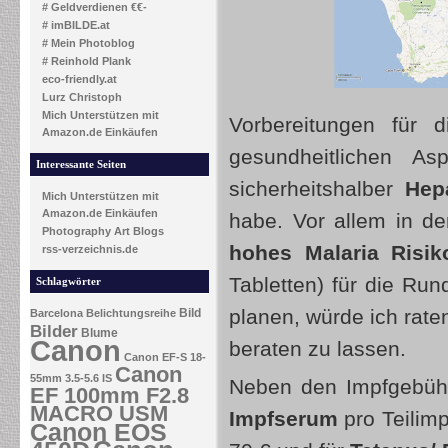
# Geldverdienen €€-
# imBILDE.at
# Mein Photoblog
# Reinhold Plank
eco-friendly.at
Lurz Christoph
Mich Unterstützen mit
Vorbereitungen für 
Amazon.de Einkäufen
gesundheitlichen As
Interessante Seiten
sicherheitshalber
Hepa
Mich Unterstützen mit
Amazon.de Einkäufen
habe. Vor allem in d
Photography Art Blogs
hohes Malaria Risik
rss-verzeichnis.de
Tabletten) für die Ru
Schlagwörter
planen, würde ich rat
Bild
Barcelona
Belichtungsreihe
Bilder
Blume
Canon
beraten zu lassen.
Canon EF-S 18-
Canon
55mm 3.5-5.6 IS
Neben den Impfgebühr
EF 100mm F2.8
MACRO USM
Impfserum
pro Teilimp
Canon EOS