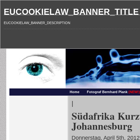
EUCOOKIELAW_BANNER_TITLE
EUCOOKIELAW_BANNER_DESCRIPTION
Photography and more – Ber
Makros, HDRIs, Sonnenuntergaenge, Natur, Landschaften, Wassertropfen, Portraets,
Home
Fotograf Bernhard Plank
(NEW!)
|
Südafrika Kurz
Johannesburg
Donnerstag, April 5th, 2012