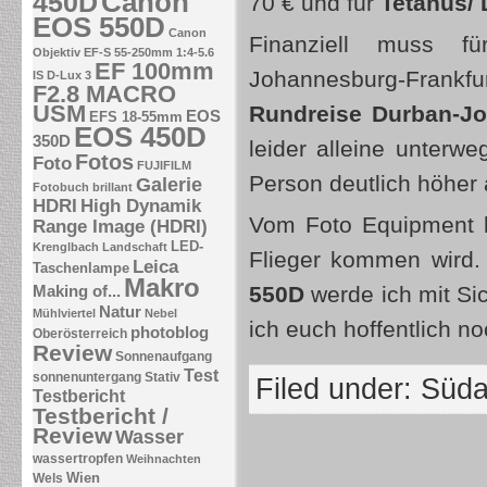
Canon
450D
70 € und für
Tetanus/ 
EOS 550D
Canon
Finanziell muss 
Objektiv EF-S 55-250mm 1:4-5.6
EF 100mm
Johannesburg-Frankfu
IS
D-Lux 3
F2.8 MACRO
USM
Rundreise Durban-J
EOS
EFS 18-55mm
EOS 450D
350D
leider alleine unterw
Fotos
Foto
FUJIFILM
Person deutlich höher 
Galerie
Fotobuch brillant
HDRI
High Dynamik
Vom Foto Equipment bi
Range Image (HDRI)
LED-
Krenglbach
Landschaft
Flieger kommen wird.
Leica
Taschenlampe
Makro
550D
werde ich mit Sic
Making of...
Natur
Mühlviertel
Nebel
ich euch hoffentlich n
photoblog
Oberösterreich
Review
Sonnenaufgang
Test
sonnenuntergang
Stativ
Filed under:
Süda
Testbericht
Testbericht /
Review
Wasser
wassertropfen
Weihnachten
Wien
Wels