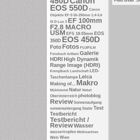
Canon
450D
Filed under:
B
EOS 550D
Canon
Objektiv EF-S 55-250mm 1:4-5.6
EF 100mm
IS
D-Lux 3
F2.8 MACRO
USM
EOS
EFS 18-55mm
EOS 450D
350D
Fotos
Foto
FUJIFILM
Galerie
Fotobuch brillant
HDRI
High Dynamik
Range Image (HDRI)
LED-
Krenglbach
Landschaft
Leica
Taschenlampe
Makro
Making of...
Natur
Mühlviertel
Nebel
photoblog
Oberösterreich
Review
Sonnenaufgang
Test
sonnenuntergang
Stativ
Testbericht
Testbericht /
Review
Wasser
wassertropfen
Weihnachten
Wien
Wels