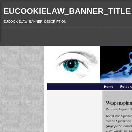
EUCOOKIELAW_BANNER_TITLE
EUCOOKIELAW_BANNER_DESCRIPTION
Photography and mo
Makros, HDRIs, Sonnenuntergaenge, Natur, Landschaften,
Home
Fotogra
|
Wespenspinne
Mittwoch, August 13t
Angst vor Spinnen
dieser Spinnenar
(
Argiope bruennic
2001 wurde sie s