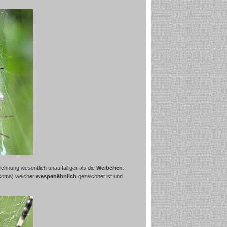
ichnung wesentlich unauffälliger als die
Weibchen
.
osoma) welcher
wespenähnlich
gezeichnet ist und