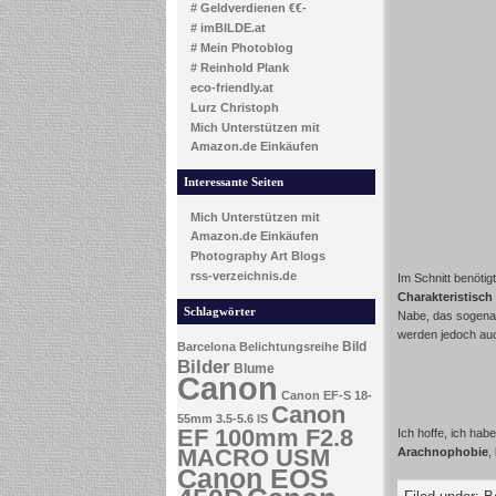
# Geldverdienen €€-
# imBILDE.at
# Mein Photoblog
# Reinhold Plank
eco-friendly.at
Lurz Christoph
Mich Unterstützen mit
Amazon.de Einkäufen
Interessante Seiten
Mich Unterstützen mit
Amazon.de Einkäufen
Photography Art Blogs
rss-verzeichnis.de
Im Schnitt benöti
Charakteristisch
Schlagwörter
Nabe, das sogenan
werden jedoch auch
Bild
Barcelona
Belichtungsreihe
Bilder
Blume
Canon
Canon EF-S 18-
Canon
55mm 3.5-5.6 IS
EF 100mm F2.8
Ich hoffe, ich hab
MACRO USM
Arachnophobie
,
Canon EOS