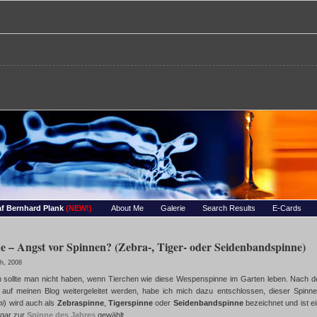
re – Bernhards Foto-Page
 Wassertropfen, Portraets, Experimentelles, Tiere, Insekten, uvm…
f Bernhard Plank
(NEW!)
About Me
Galerie
Search Results
E-Cards
 – Angst vor Spinnen? (Zebra-, Tiger- oder Seidenbandspinne)
h, 2008
 sollte man nicht haben, wenn Tierchen wie diese Wespenspinne im Garten leben. Nach dem
t auf meinen Blog weitergeleitet werden, habe ich mich dazu entschlossen, dieser Spin
hi
) wird auch als
Zebraspinne
,
Tigerspinne
oder
Seidenbandspinne
bezeichnet und ist e
ogar zur
Spinne des Jahres
gewählt.