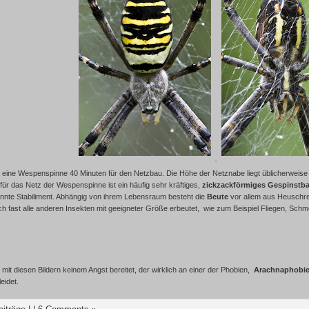
gt eine Wespenspinne 40 Minuten für den Netzbau. Die Höhe der Netznabe liegt üblicherwei
für das Netz der Wespenspinne ist ein häufig sehr kräftiges,
zickzackförmiges Gespinst
nte Stabiliment. Abhängig von ihrem Lebensraum besteht die
Beute
vor allem aus Heuschr
 fast alle anderen Insekten mit geeigneter Größe erbeutet, wie zum Beispiel Fliegen, Schmet
e mit diesen Bildern keinem Angst bereitet, der wirklich an einer der Phobien,
Arachnaphobie
 leidet.