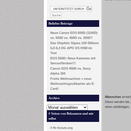
Beliebte Beiträge
Neue Canon EOS 600D (1100D)
vs. 550D vs. 450D vs. 350D?
Das Objektiv Sigma 150-500mm
5,0-6,3 DG APO OS HSM im
Test
EOS 550D: Neue Kameras mit
Sensorflecken!!!
Canon EOS 450D vs. Sony
Alpha 350
Frohe Weihnachten + neue
Weihnachtsgrußkarten als E-
Card!
Männchen
erreic
Archive
Diese werden bis
einen einfärbigen,
# Seiten von Bekannten und mir
selbst
# fh-forum.org