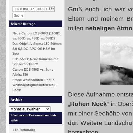
Grüß euch, ich war v
Eltern und meinem Bru
Beliebte Beiträge
tollen
nebeligen Atmo
Neue Canon EOS 600D (1100D)
vs. 550D vs. 450D vs. 350D?
Das Objektiv Sigma 150-500mm
5,0-6,3 DG APO OS HSM im
Test
EOS 550D: Neue Kameras mit
Sensorflecken!!!
Canon EOS 450D vs. Sony
Alpha 350
Frohe Weihnachten + neue
Weihnachtsgrußkarten als E-
Card!
Diese Aufnahme entst
Archive
„
Hohen Nock
“ in Ober
mit einer Seehöhe vo
# Seiten von Bekannten und mir
selbst
dar. Weitere Landscha
# fh-forum.org
betrachten.