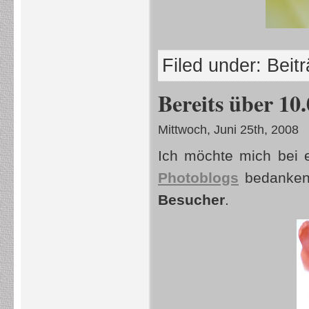
Filed under:
Beit
Bereits über 10
Mittwoch, Juni 25th, 2008
Ich möchte mich bei
Photoblogs
bedanken
Besucher
.