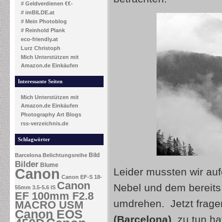
# Geldverdienen €€-
# imBILDE.at
# Mein Photoblog
# Reinhold Plank
eco-friendly.at
Lurz Christoph
Mich Unterstützen mit
Amazon.de Einkäufen
Interessante Seiten
Mich Unterstützen mit
Amazon.de Einkäufen
Photography Art Blogs
rss-verzeichnis.de
Schlagwörter
Bild
Barcelona
Belichtungsreihe
Bilder
Blume
Canon
Leider mussten wir au
Canon EF-S 18-
Canon
Nebel und dem bereits
55mm 3.5-5.6 IS
EF 100mm F2.8
umdrehen. Jetzt fragen
MACRO USM
Canon EOS
(Barcelona)
zu tun hat