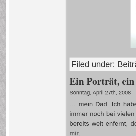
Filed under:
Beit
Ein Porträt, ei
Sonntag, April 27th, 2008
… mein Dad. Ich habe
immer noch bei vielen 
bereits weit enfernt, 
mir.