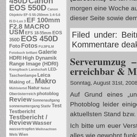
Canon
450D
EOS 550D
morgen eine Woche auf
Canon
Objektiv EF-S 55-250mm 1:4-5.6
dieser Seite sowie dem
EF 100mm
IS
D-Lux 3
F2.8 MACRO
USM
EOS
Filed under:
Beit
EFS 18-55mm
EOS 450D
350D
Kommentare deakt
Fotos
Foto
FUJIFILM
Galerie
Fotobuch brillant
Serverumzug –
HDRI
High Dynamik
Range Image (HDRI)
erreichbar & M
LED-
Krenglbach
Landschaft
Leica
Taschenlampe
Makro
Making of...
Sonntag, August 31st, 200
Natur
Mühlviertel
Nebel
Auf Grund eines „u
photoblog
Oberösterreich
Review
Sonnenaufgang
Photoblog leider eini
Test
sonnenuntergang
Stativ
Testbericht
aktuellsten Stand bzw.
Testbericht /
Review
Wasser
Ich bitte um euer Ver
wassertropfen
Weihnachten
alles wie gewohnt funkt
Wien
Wels