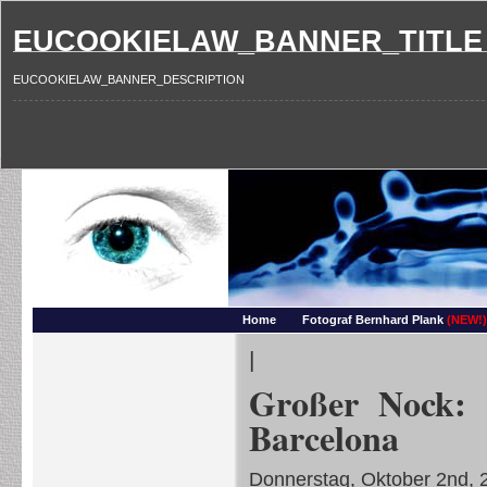
EUCOOKIELAW_BANNER_TITLE
EUCOOKIELAW_BANNER_DESCRIPTION
Photography and more – Ber
Makros, HDRIs, Sonnenuntergaenge, Natur, Landschaften, Wassertropfen, Portraets,
Home
Fotograf Bernhard Plank
(NEW!)
|
Großer Nock:
Barcelona
Donnerstag, Oktober 2nd, 