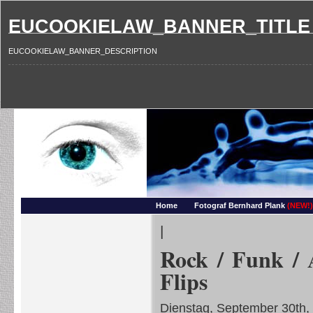
EUCOOKIELAW_BANNER_TITLE
EUCOOKIELAW_BANNER_DESCRIPTION
Photography and more – Ber
Makros, HDRIs, Sonnenuntergaenge, Natur, Landschaften, Wassertropfen, Portraets,
Home
Fotograf Bernhard Plank
(NEW!)
|
Rock / Funk / 
Flips
Dienstag, September 30th,