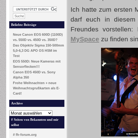
Ich hatte zum ersten 
darf euch in diesem
Beliebte Beiträge
Freundes vorstellen:
Neue Canon EOS 600D (1100D)
MySpace
zu finden si
vs. 550D vs. 450D vs. 350D?
Das Objektiv Sigma 150-500mm
5,0-6,3 DG APO OS HSM im
Test
EOS 550D: Neue Kameras mit
Sensorflecken!!!
Canon EOS 450D vs. Sony
Alpha 350
Frohe Weihnachten + neue
Weihnachtsgrußkarten als E-
Card!
Archive
# Seiten von Bekannten und mir
selbst
# fh-forum.org