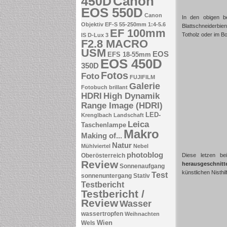
Canon
450D
EOS 550D
Canon
In den obigen b
Objektiv EF-S 55-250mm 1:4-5.6
Blattschneiderbie
EF 100mm
Totholz oder im B
IS
D-Lux 3
F2.8 MACRO
USM
EOS
EFS 18-55mm
EOS 450D
350D
Fotos
Foto
FUJIFILM
Galerie
Fotobuch brillant
HDRI
High Dynamik
Range Image (HDRI)
LED-
Krenglbach
Landschaft
Leica
Taschenlampe
Makro
Making of...
Natur
Mühlviertel
Nebel
photoblog
Oberösterreich
Diese letzen be
Review
herausgeschnitt
Sonnenaufgang
künstlichen Nisthil
Test
sonnenuntergang
Stativ
Testbericht
Testbericht /
Review
Wasser
wassertropfen
Weihnachten
Wien
Wels