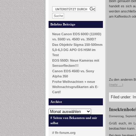
Beim genauen Betr
handelt es sich a
werden anschließe
am Kaffeetisch od
Beliebte Beiträge
Neue Canon EOS 600D (1100D)
vs. 550D vs. 450D vs. 350D?
Das Objektiv Sigma 150-500mm
5,0-6,3 DG APO OS HSM im
Test
EOS 550D: Neue Kameras mit
Sensorflecken!!!
Canon EOS 450D vs. Sony
Alpha 350
Zu den anderen Bie
Frohe Weihnachten + neue
(mehr …)
Weihnachtsgrußkarten als E-
Card!
Filed under:
I
Archive
Insektenhotel
Donnerstag, Septemb
# Seiten von Bekannten und mir
selbst
Grüß euch, im L
beobachten kann. L
# fh-forum.org
Bei dem heutigen 