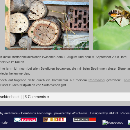
en diese Blattschneiderbienen zwischen dem 1. August und dem 9. September 2008. Ihre Flu
uhelarve im Kokon.
te ich mich noch bei allen Beteiligten bedanken, die mir beim Bestimmen dieser Bienenart
 wieder helfen werden.
noch auf folgende Seite durch ein Kommentar auf meinem
Photoblog
gestoßen:
sol
Bilder zu den Nistplätzen von Solitärbienen gibt.
nsektenhotel
| |
3 Comments »
phy and more – Bernhards Foto-Page | powered by
WordPress
| Designed by
RFDN
| Redes