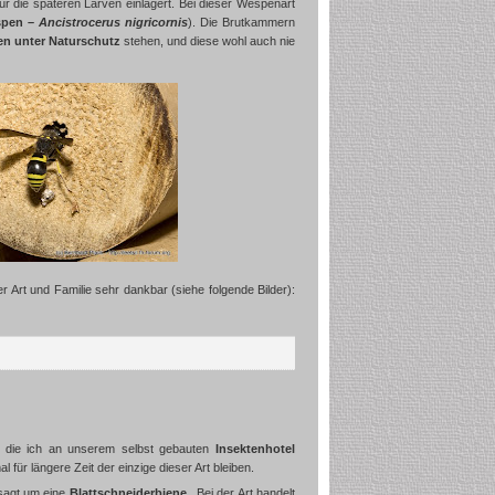
r die späteren Larven einlagert. Bei dieser Wespenart
pen –
Ancistrocerus nigricornis
). Die Brutkammern
en unter Naturschutz
stehen, und diese wohl auch nie
r Art und Familie sehr dankbar (siehe folgende Bilder):
, die ich an unserem selbst gebauten
Insektenhotel
 für längere Zeit der einzige dieser Art bleiben.
sagt um eine
Blattschneiderbiene
. Bei der Art handelt