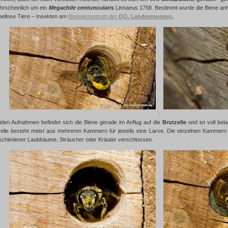
hrscheinlich um ein
Megachile centuncularis
Linnaeus 1758. Bestimmt wurde die Biene anh
rbellose Tiere – Insekten am
Biologiezentrum der
OÖ. Landesmuseen
.
iden Aufnahmen befindet sich die Biene gerade im Anflug auf die
Brutzelle
und ist voll bel
zelle besteht meist aus mehreren Kammern für jeweils eine Larve. Die einzelnen Kammern 
chiedener Laubbäume, Sträucher oder Kräuter verschlossen.