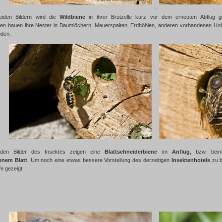
eiden Bildern wird die
Wildbiene
in ihrer Brutzelle kurz vor dem erneuten Abflug ge
nen bauen ihre Nester in Baumlöchern, Mauerspalten, Erdhöhlen, anderen vorhandenen Hohl
oden.
iden Bilder des Insektes zeigen eine
Blattschneiderbiene
im
Anflug
, bzw. be
enem Blatt
. Um noch eine etwas bessere Vorstellung des derzeitigen
Insektenhotels
zu b
fe gezeigt.