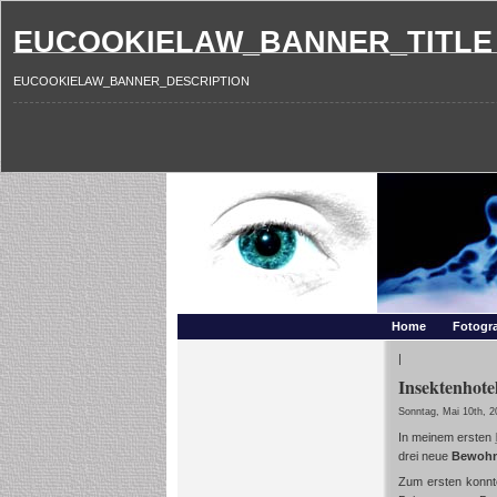
EUCOOKIELAW_BANNER_TITLE
EUCOOKIELAW_BANNER_DESCRIPTION
Photography and mo
Makros, HDRIs, Sonnenuntergaenge, Natur, Landschaften,
Home
Fotogra
|
Insektenhote
Sonntag, Mai 10th, 2
In meinem ersten
drei neue
Bewohn
Zum ersten konnt