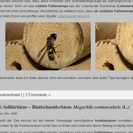
achten erkennt man, dass diese scheinbar eine Schmetterlingsraupe als Nahrungsvorrat fü
us meiner Sicht um eine
solitäre Faltenwespe
aus der Unterfamilie Eumeninae (
Lehmwes
nd mit Lehm verschlossen. Anzumerken ist vielleicht noch, dass alle
solitären Faltenwesp
er beim Essen anzutreffen sind. [Quelle:
naturspaziergang.de
]
nenarten kann ich leider derzeit nicht viel schreiben und wäre über jeden Tipp bezüglich de
nsektenhotel
| |
2 Comments »
: Solitärbiene – Blattschneiderbiene
(L.)
Megachile centuncularis
er 18th, 2008
aufe der Zeit möchte ich auf meiner Homepage verschiedene
Insektenarten
vorstellen
eider ist die Insektensaison schon fast zu Ende und somit wird dieser Beitrag vorläufig einmal
Insekt, dass ich euch vorstellen möchte, handelt es sich um eine
Solitärbiene
, genauer ge