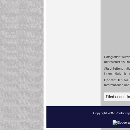
Fotografiert wurd
überwintert als R
Abschließend möch
ihnen möglich ist,
Update:
Ich bin 
Informationen und 
Filed under:
I
Copyright 2007 Photogra