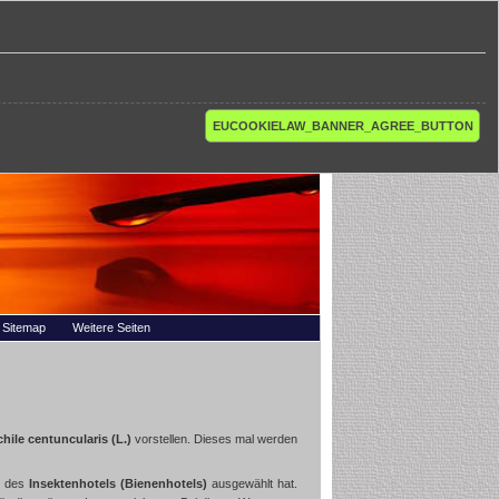
EUCOOKIELAW_BANNER_AGREE_BUTTON
Sitemap
Weitere Seiten
ile centuncularis (L.)
vorstellen. Dieses mal werden
des
Insektenhotels (Bienenhotels)
ausgewählt hat.