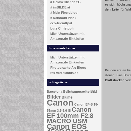
# Geldverdienen €€-
es sich höchstwa
# imBILDE.at
dem Leiter für Wi
# Mein Photoblog
# Reinhold Plank
eco-friendly.at
Lurz Christoph
Mich Unterstützen mit
Amazon.de Einkäufen
Interessante Seiten
Mich Unterstützen mit
Amazon.de Einkäufen
Photography Art Blogs
Bei den ersten be
rss-verzeichnis.de
dienen. Eine Brut
Blattstücken
vers
Schlagwörter
Bild
Barcelona
Belichtungsreihe
Bilder
Blume
Canon
Canon EF-S 18-
Canon
55mm 3.5-5.6 IS
EF 100mm F2.8
MACRO USM
Canon EOS