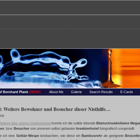
re – Bernhards Foto-Page
 Wassertropfen, Portraets, Experimentelles, Tiere, Insekten, uvm…
f Bernhard Plank
(NEW!)
About Me
Galerie
Search Results
E-Cards
l: Weitere Bewohner und Besucher dieser Nisthilfe…
009
Beitrag über unsere Insektenhotel
konnte ich die solitär lebende
Blattschneiderbiene Megach
er
, bzw.
Besucher
von unserem selbst gebauten
Insektenhotel
fotografisch vorgestellt.
e ich eine
Solitär-Wespe
beobachten, wie diese ein
Bambusrohr
als geeignete
Brutzelle