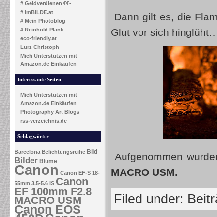
# Geldverdienen €€-
# imBILDE.at
Dann gilt es, die Fla
# Mein Photoblog
# Reinhold Plank
Glut vor sich hinglüht
eco-friendly.at
Lurz Christoph
Mich Unterstützen mit
Amazon.de Einkäufen
Interessante Seiten
Mich Unterstützen mit
Amazon.de Einkäufen
Photography Art Blogs
rss-verzeichnis.de
Schlagwörter
Bild
Barcelona
Belichtungsreihe
Aufgenommen wurden 
Bilder
Blume
Canon
MACRO USM.
Canon EF-S 18-
Canon
55mm 3.5-5.6 IS
EF 100mm F2.8
Filed under:
Beit
MACRO USM
Canon EOS