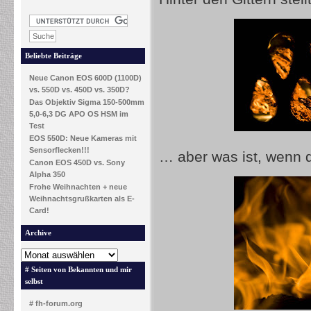
Beliebte Beiträge
Neue Canon EOS 600D (1100D)
vs. 550D vs. 450D vs. 350D?
Das Objektiv Sigma 150-500mm
5,0-6,3 DG APO OS HSM im
Test
EOS 550D: Neue Kameras mit
Sensorflecken!!!
… aber was ist, wenn 
Canon EOS 450D vs. Sony
Alpha 350
Frohe Weihnachten + neue
Weihnachtsgrußkarten als E-
Card!
Archive
# Seiten von Bekannten und mir
selbst
# fh-forum.org