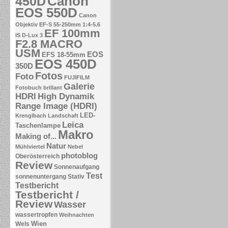
Canon
450D
EOS 550D
Canon
Objektiv EF-S 55-250mm 1:4-5.6
EF 100mm
IS
D-Lux 3
F2.8 MACRO
USM
EOS
EFS 18-55mm
EOS 450D
350D
Fotos
Foto
FUJIFILM
Galerie
Fotobuch brillant
HDRI
High Dynamik
Range Image (HDRI)
LED-
Krenglbach
Landschaft
Leica
Taschenlampe
Makro
Making of...
Natur
Mühlviertel
Nebel
photoblog
Oberösterreich
Review
Sonnenaufgang
Test
sonnenuntergang
Stativ
Testbericht
Testbericht /
Review
Wasser
wassertropfen
Weihnachten
Wien
Wels