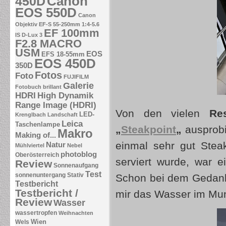
Canon
450D
EOS 550D
Canon
Objektiv EF-S 55-250mm 1:4-5.6
EF 100mm
IS
D-Lux 3
F2.8 MACRO
USM
EOS
EFS 18-55mm
EOS 450D
350D
Fotos
Foto
FUJIFILM
Galerie
Fotobuch brillant
HDRI
High Dynamik
Range Image (HDRI)
Von den vielen
Re
LED-
Krenglbach
Landschaft
Leica
Taschenlampe
„
Steakpoint
„
ausprobi
Makro
Making of...
einmal sehr gut Ste
Natur
Mühlviertel
Nebel
photoblog
Oberösterreich
serviert wurde, war 
Review
Sonnenaufgang
Test
sonnenuntergang
Stativ
Schon bei dem Gedan
Testbericht
Testbericht /
mir das Wasser im M
Review
Wasser
wassertropfen
Weihnachten
Wien
Wels