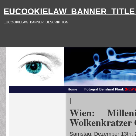
EUCOOKIELAW_BANNER_TITLE
EUCOOKIELAW_BANNER_DESCRIPTION
Photography and more – Ber
Makros, HDRIs, Sonnenuntergaenge, Natur, Landschaften, Wassertropfen, Portraets,
Home
Fotograf Bernhard Plank
(NEW!)
|
Wien: Mille
Wolkenkratzer 
Samstag, Dezember 13th, 