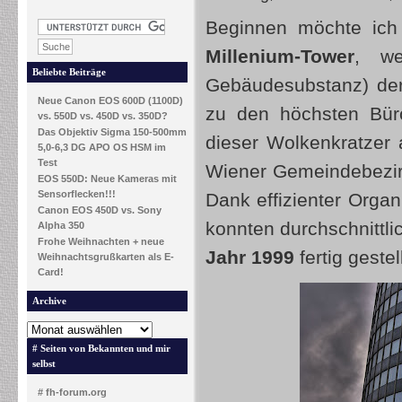
Beginnen möchte ich
Millenium-Tower
, w
Beliebte Beiträge
Gebäudesubstanz) de
Neue Canon EOS 600D (1100D)
zu den höchsten Büro
vs. 550D vs. 450D vs. 350D?
Das Objektiv Sigma 150-500mm
dieser Wolkenkratzer 
5,0-6,3 DG APO OS HSM im
Test
Wiener Gemeindebezir
EOS 550D: Neue Kameras mit
Sensorflecken!!!
Dank effizienter Organ
Canon EOS 450D vs. Sony
konnten durchschnittl
Alpha 350
Frohe Weihnachten + neue
Jahr 1999
fertig gestel
Weihnachtsgrußkarten als E-
Card!
Archive
# Seiten von Bekannten und mir
selbst
# fh-forum.org