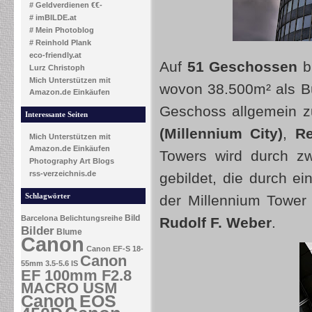
# Geldverdienen €€-
# imBILDE.at
# Mein Photoblog
# Reinhold Plank
eco-friendly.at
Auf
51 Geschossen
bi
Lurz Christoph
Mich Unterstützen mit
wovon 38.500m² als Bür
Amazon.de Einkäufen
Geschoss allgemein z
Interessante Seiten
(
Millennium City
)
,
Re
Mich Unterstützen mit
Amazon.de Einkäufen
Towers wird durch zwe
Photography Art Blogs
rss-verzeichnis.de
gebildet, die durch e
Schlagwörter
der Millennium Towe
Bild
Barcelona
Belichtungsreihe
Rudolf F. Weber
.
Bilder
Blume
Canon
Canon EF-S 18-
Canon
55mm 3.5-5.6 IS
EF 100mm F2.8
MACRO USM
Canon EOS