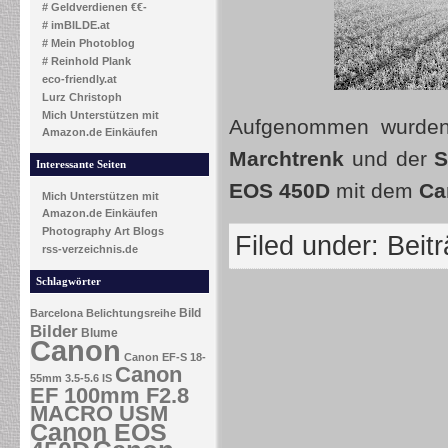
# Geldverdienen €€-
# imBILDE.at
# Mein Photoblog
# Reinhold Plank
eco-friendly.at
Lurz Christoph
Mich Unterstützen mit
Aufgenommen wurden 
Amazon.de Einkäufen
Marchtrenk
und der
S
Interessante Seiten
EOS 450D
mit dem
Ca
Mich Unterstützen mit
Amazon.de Einkäufen
Photography Art Blogs
Filed under:
Beit
rss-verzeichnis.de
Schlagwörter
Bild
Barcelona
Belichtungsreihe
Bilder
Blume
Canon
Canon EF-S 18-
Canon
55mm 3.5-5.6 IS
EF 100mm F2.8
MACRO USM
Canon EOS