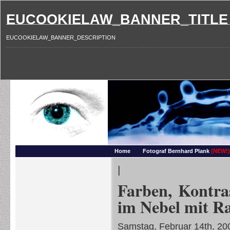
EUCOOKIELAW_BANNER_TITLE
EUCOOKIELAW_BANNER_DESCRIPTION
Photography and more – Ber
Makros, HDRIs, Sonnenuntergaenge, Natur, Landschaften, Wassertropfen, Portraets,
Home
Fotograf Bernhard Plank
(NEW!)
|
Farben, Kontra
im Nebel mit Ra
Samstag, Februar 14th, 20