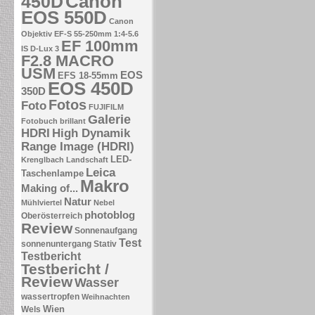
Canon
450D
EOS 550D
Canon
Objektiv EF-S 55-250mm 1:4-5.6
EF 100mm
IS
D-Lux 3
F2.8 MACRO
USM
EOS
EFS 18-55mm
EOS 450D
350D
Fotos
Foto
FUJIFILM
Galerie
Fotobuch brillant
HDRI
High Dynamik
Range Image (HDRI)
LED-
Krenglbach
Landschaft
Leica
Taschenlampe
Makro
Making of...
Natur
Mühlviertel
Nebel
photoblog
Oberösterreich
Review
Sonnenaufgang
Test
sonnenuntergang
Stativ
Testbericht
Testbericht /
Review
Wasser
wassertropfen
Weihnachten
Wien
Wels