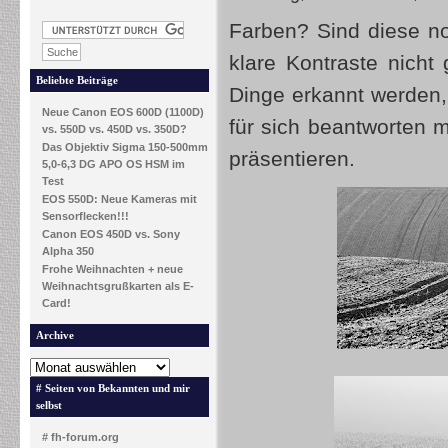
Farben? Sind diese no
klare Kontraste nich
Beliebte Beiträge
Dinge erkannt werden, 
Neue Canon EOS 600D (1100D)
für sich beantworten m
vs. 550D vs. 450D vs. 350D?
Das Objektiv Sigma 150-500mm
präsentieren.
5,0-6,3 DG APO OS HSM im
Test
EOS 550D: Neue Kameras mit
Sensorflecken!!!
Canon EOS 450D vs. Sony
Alpha 350
Frohe Weihnachten + neue
Weihnachtsgrußkarten als E-
Card!
Archive
# Seiten von Bekannten und mir
selbst
# fh-forum.org