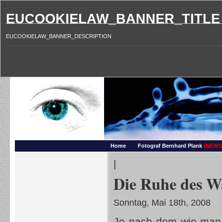
EUCOOKIELAW_BANNER_TITLE
EUCOOKIELAW_BANNER_DESCRIPTION
Photography and more – Ber
Makros, HDRIs, Sonnenuntergaenge, Natur, Landschaften, Wassertropfen, Portraets,
Home
Fotograf Bernhard Plank
(NEW!)
|
Die Ruhe des 
Sonntag, Mai 18th, 2008
Je nach dem wie man 