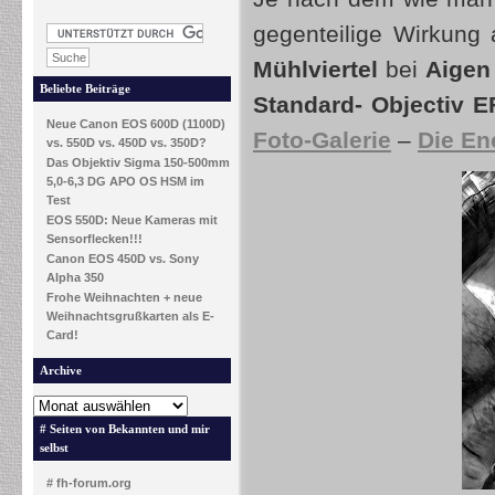
gegenteilige Wirkung
Mühlviertel
bei
Aigen
Beliebte Beiträge
Standard- Objectiv 
Neue Canon EOS 600D (1100D)
Foto-Galerie
–
Die En
vs. 550D vs. 450D vs. 350D?
Das Objektiv Sigma 150-500mm
5,0-6,3 DG APO OS HSM im
Test
EOS 550D: Neue Kameras mit
Sensorflecken!!!
Canon EOS 450D vs. Sony
Alpha 350
Frohe Weihnachten + neue
Weihnachtsgrußkarten als E-
Card!
Archive
# Seiten von Bekannten und mir
selbst
# fh-forum.org