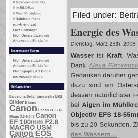
# Geldverdienen €€-
# imBILDE.at
Filed under:
Beit
# Mein Photoblog
# Reinhold Plank
eco-friendly.at
Energie des Was
Lurz Christoph
Mich Unterstützen mit
Amazon.de Einkäufen
Dienstag, März 25th, 2008
Interessante Seiten
Wasser
ist
Kraft
, Wa
Mich Unterstützen mit
Dank
Alexa Fleckenst
Amazon.de Einkäufen
Photography Art Blogs
Gedanken darüber gem
rss-verzeichnis.de
dazu sind am Osters
Schlagwörter
dessen natürlichster
Bild
Barcelona
Belichtungsreihe
Bilder
Blume
bei
Aigen im Mühlkre
Canon
Canon EF-S 18-
Objectiv EFS 18-55
Canon
55mm 3.5-5.6 IS
EF 100mm F2.8
bis zu 20 Sekunden. Zu
MACRO USM
Canon EOS
des Wassers…