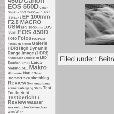
Canon
450D
EOS 550D
Canon
Objektiv EF-S 55-250mm 1:4-5.6
EF 100mm
IS
D-Lux 3
F2.8 MACRO
USM
EOS
EFS 18-55mm
EOS 450D
350D
Fotos
Foto
FUJIFILM
Galerie
Fotobuch brillant
HDRI
High Dynamik
Range Image (HDRI)
Filed under:
Beit
LED-
Krenglbach
Landschaft
Leica
Taschenlampe
Makro
Making of...
Natur
Mühlviertel
Nebel
photoblog
Oberösterreich
Review
Sonnenaufgang
Test
sonnenuntergang
Stativ
Testbericht
Testbericht /
Review
Wasser
wassertropfen
Weihnachten
Wien
Wels