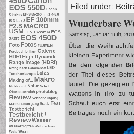
Canon
450D
Filed under:
Beit
EOS 550D
Canon
Objektiv EF-S 55-250mm 1:4-5.6
EF 100mm
Wunderbare Welt
IS
D-Lux 3
F2.8 MACRO
USM
EOS
EFS 18-55mm
Samstag, Januar 16th, 201
EOS 450D
350D
Fotos
Foto
Über die Weihnachtfe
FUJIFILM
Galerie
Fotobuch brillant
kleinen Experiment wi
HDRI
High Dynamik
Range Image (HDRI)
Bei den folgenden
Bi
LED-
Krenglbach
Landschaft
Leica
der Titel dieses Beitr
Taschenlampe
Makro
Making of...
lautet. Die gezeigten
Natur
Mühlviertel
Nebel
photoblog
Oberösterreich
Wattens in Tirol zu t
Review
Sonnenaufgang
Schaut euch erst ein
Test
sonnenuntergang
Stativ
Testbericht
Beitrages noch ein ku
Testbericht /
Review
Wasser
wassertropfen
Weihnachten
Wien
Wels