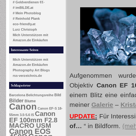
# Geldverdienen €€-
# imBILDE.at
# Mein Photoblog
# Reinhold Plank
eco-friendly.at
Lurz Christoph
Mich Unterstützen mit
Amazon.de Einkäufen
Interessante Seiten
Mich Unterstützen mit
Amazon.de Einkäufen
Photography Art Blogs
Aufgenommen wurd
rss-verzeichnis.de
Objektiv
Canon
EF 
Schlagwörter
einem Blitz eine ein
Bild
Barcelona
Belichtungsreihe
Bilder
Blume
meiner
Galerie
–
Krist
Canon
Canon EF-S 18-
Canon
UPDATE
:
Für Interessi
55mm 3.5-5.6 IS
EF 100mm F2.8
MACRO USM
of…
“ in Bildform.
(meh
Canon EOS