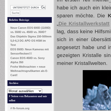
habe ich auch ein klei
sparen möchte. Die
Kr
Beliebte Beiträge
„
Die Kristallwerkstatt
Neue Canon EOS 600D (1100D)
lag, dass keine Hilfsmi
vs. 550D vs. 450D vs. 350D?
Das Objektiv Sigma 150-500mm
sich in einer übersä
5,0-6,3 DG APO OS HSM im
Test
angesetzt habe und im
EOS 550D: Neue Kameras mit
Sensorflecken!!!
gezeigten Kristalle si
Canon EOS 450D vs. Sony
meiner Kristallwelten.
Alpha 350
Frohe Weihnachten + neue
Weihnachtsgrußkarten als E-
Card!
Archive
# Seiten von Bekannten und mir
selbst
# fh-forum.org