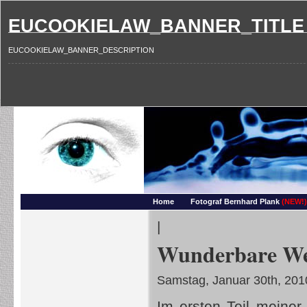
EUCOOKIELAW_BANNER_TITLE
EUCOOKIELAW_BANNER_DESCRIPTION
Photography and more – Ber
Makros, HDRIs, Sonnenuntergaenge, Natur, Landschaften, Wassertropfen, Portraets,
Home
Fotograf Bernhard Plank
(NEW!)
|
Wunderbare Welt
Samstag, Januar 30th, 201
Im ersten Teil meiner