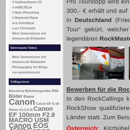
Pro Tourstopp wird ein
# Geldverdienen €€-
# imBILDE.at
300,- € erhält und auf
# Mein Photoblog
# Reinhold Plank
in
Deutschland
(Frie
eco-friendly.at
Tour“ gekürt, welch
Lurz Christoph
Mich Unterstützen mit
legendären
RockMast
Amazon.de Einkäufen
Interessante Seiten
Mich Unterstützen mit
Amazon.de Einkäufen
Photography Art Blogs
rss-verzeichnis.de
Schlagwörter
Bewerben für die Roc
Bild
Barcelona
Belichtungsreihe
Bilder
Blume
In den RockCallings k
Canon
Canon EF-S 18-
RockShow qualifizier
Canon
55mm 3.5-5.6 IS
EF 100mm F2.8
Länder statt. Zum Beisp
MACRO USM
Canon EOS
Österreich:
Kitzbühel 