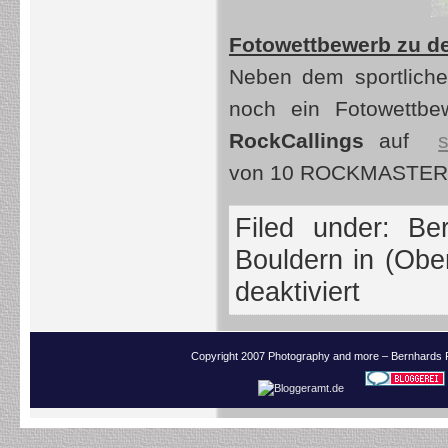
Fotowettbewerb zu d
Neben dem sportlich
noch ein Fotowettbe
RockCallings
auf
von 10 ROCKMASTER Ei
Filed under:
Ber
Bouldern in (Ober
deaktiviert
Copyright 2007 Photography and more – Bernhards 