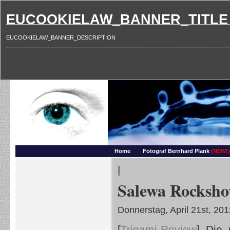
EUCOOKIELAW_BANNER_TITLE
EUCOOKIELAW_BANNER_DESCRIPTION
Photography and more – Ber
Makros, HDRIs, Sonnenuntergaenge, Natur, Landschaften, Wassertropfen, Portraets,
Home
Fotograf Bernhard Plank
(NEW!)
|
Salewa Rockshow
Donnerstag, April 21st, 201
[
Trigami-Review
]
Die O