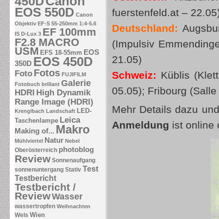
Canon
450D
EOS 550D
fuerstenfeld.at – 22.0
Canon
Objektiv EF-S 55-250mm 1:4-5.6
Deutschland:
Augsburg
EF 100mm
IS
D-Lux 3
F2.8 MACRO
(Impulsiv Emmendingen
USM
EOS
EFS 18-55mm
21.05)
EOS 450D
350D
Fotos
Foto
Schweiz:
Küblis (Klet
FUJIFILM
Galerie
Fotobuch brillant
05.05); Fribourg (Sall
HDRI
High Dynamik
Range Image (HDRI)
Mehr Details dazu und
LED-
Krenglbach
Landschaft
Leica
Taschenlampe
Anmeldung
ist online 
Makro
Making of...
Natur
Mühlviertel
Nebel
photoblog
Oberösterreich
Review
Sonnenaufgang
Test
sonnenuntergang
Stativ
Testbericht
Testbericht /
Review
Wasser
wassertropfen
Weihnachten
Wien
Wels