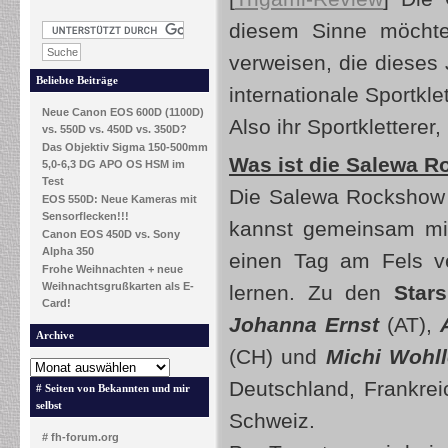
diesem Sinne möchte
verweisen, die dieses 
Beliebte Beiträge
internationale Sportkl
Neue Canon EOS 600D (1100D)
Also ihr Sportkletterer,
vs. 550D vs. 450D vs. 350D?
Das Objektiv Sigma 150-500mm
Was ist die
Salewa R
5,0-6,3 DG APO OS HSM im
Test
Die Salewa Rockshow g
EOS 550D: Neue Kameras mit
Sensorflecken!!!
kannst gemeinsam mit
Canon EOS 450D vs. Sony
Alpha 350
einen Tag am Fels ve
Frohe Weihnachten + neue
Weihnachtsgrußkarten als E-
lernen. Zu den
Stars
Card!
Johanna Ernst
(AT),
Archive
(CH) und
Michi Wohl
Deutschland, Frankreic
# Seiten von Bekannten und mir
selbst
Schweiz.
# fh-forum.org