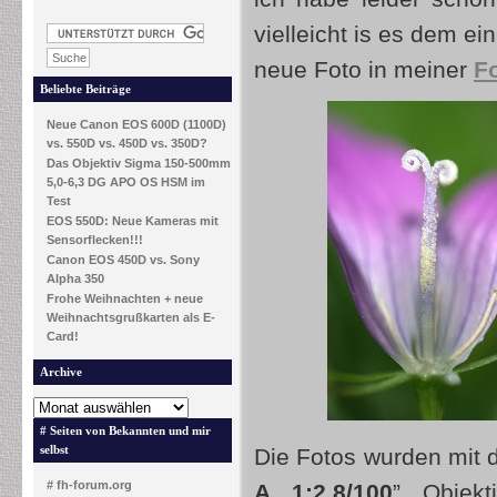
vielleicht is es dem ei
neue Foto in meiner
Fo
Beliebte Beiträge
Neue Canon EOS 600D (1100D)
vs. 550D vs. 450D vs. 350D?
Das Objektiv Sigma 150-500mm
5,0-6,3 DG APO OS HSM im
Test
EOS 550D: Neue Kameras mit
Sensorflecken!!!
Canon EOS 450D vs. Sony
Alpha 350
Frohe Weihnachten + neue
Weihnachtsgrußkarten als E-
Card!
Archive
# Seiten von Bekannten und mir
selbst
Die Fotos wurden mit 
# fh-forum.org
A 1:2.8/100
” Objekt