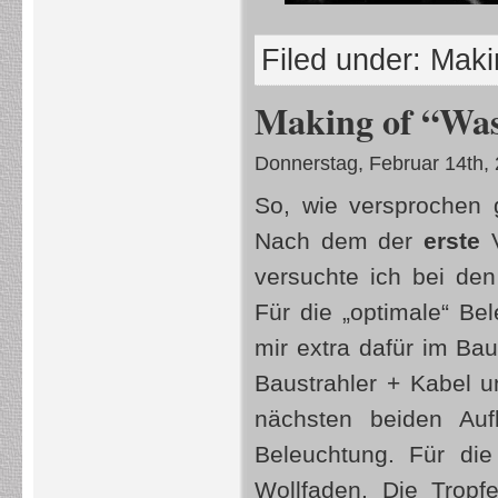
Filed under:
Makin
Making of “Was
Donnerstag, Februar 14th,
So, wie versprochen 
Nach dem der
erste
V
versuchte ich bei de
Für die „optimale“ Be
mir extra dafür im B
Baustrahler + Kabel u
nächsten beiden Au
Beleuchtung. Für di
Wollfaden. Die Tropf