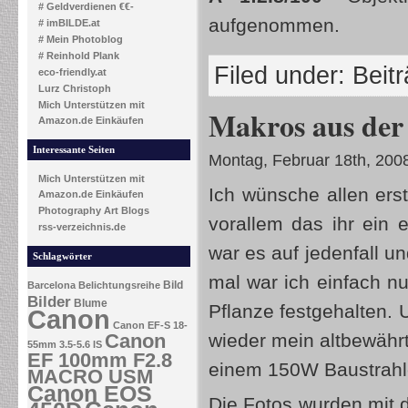
# Geldverdienen €€-
aufgenommen.
# imBILDE.at
# Mein Photoblog
# Reinhold Plank
Filed under:
Beit
eco-friendly.at
Lurz Christoph
Mich Unterstützen mit
Makros aus de
Amazon.de Einkäufen
Interessante Seiten
Montag, Februar 18th, 200
Mich Unterstützen mit
Ich wünsche allen ers
Amazon.de Einkäufen
Photography Art Blogs
vorallem das ihr ein
rss-verzeichnis.de
war es auf jedenfall 
Schlagwörter
mal war ich einfach n
Bild
Barcelona
Belichtungsreihe
Bilder
Blume
Pflanze festgehalten.
Canon
Canon EF-S 18-
Canon
wieder mein altbewährt
55mm 3.5-5.6 IS
EF 100mm F2.8
einem 150W Baustrahl
MACRO USM
Canon EOS
Die Fotos wurden mit 