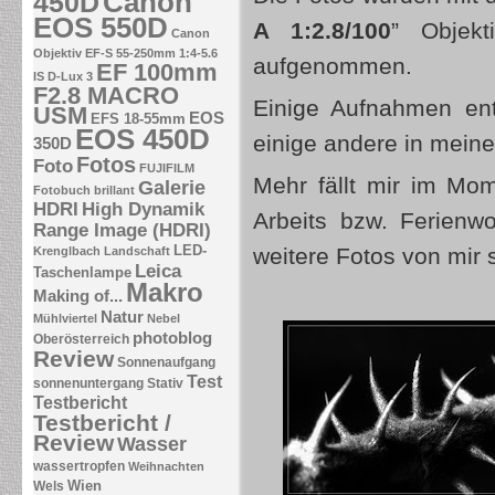
Canon
450D
EOS 550D
A 1:2.8/100
” Objekt
Canon
Objektiv EF-S 55-250mm 1:4-5.6
aufgenommen.
EF 100mm
IS
D-Lux 3
F2.8 MACRO
Einige Aufnahmen ent
USM
EOS
EFS 18-55mm
EOS 450D
einige andere in mein
350D
Fotos
Foto
FUJIFILM
Mehr fällt mir im Mo
Galerie
Fotobuch brillant
HDRI
High Dynamik
Arbeits bzw. Ferienw
Range Image (HDRI)
LED-
weitere Fotos von mir s
Krenglbach
Landschaft
Leica
Taschenlampe
Makro
Making of...
Natur
Mühlviertel
Nebel
photoblog
Oberösterreich
Review
Sonnenaufgang
Test
sonnenuntergang
Stativ
Testbericht
Testbericht /
Review
Wasser
wassertropfen
Weihnachten
Wien
Wels