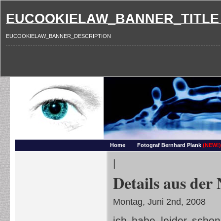
EUCOOKIELAW_BANNER_TITLE
EUCOOKIELAW_BANNER_DESCRIPTION
Photography and more – Ber
Makros, HDRIs, Sonnenuntergaenge, Natur, Landschaften, Wassertropfen, Portraets,
Home
Fotograf Bernhard Plank
(NEW!)
|
Details aus der
Montag, Juni 2nd, 2008
ich habe leider scho