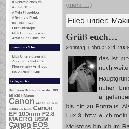
# Geldverdienen €€-
(mehr …)
# imBILDE.at
# Mein Photoblog
# Reinhold Plank
Filed under:
Makin
eco-friendly.at
Lurz Christoph
Grüß euch…
Mich Unterstützen mit
Amazon.de Einkäufen
Sonntag, Februar 3rd, 200
Interessante Seiten
Mich Unterstützen mit
das ist me
Amazon.de Einkäufen
noch weite
Photography Art Blogs
rss-verzeichnis.de
Hauptgrund
Schlagwörter
näher bri
Bild
Barcelona
Belichtungsreihe
Bilder
angefange
Blume
Canon
Canon EF-S 18-
bis hin zu Portraits.
Canon
55mm 3.5-5.6 IS
EF 100mm F2.8
Lux 3, bzw. auch mein
MACRO USM
Canon EOS
Meistens bin ich im 