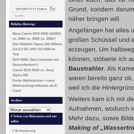
Grund, sondern darum,
näher bringen will.
Beliebte Beiträge
Angefangen hat alles u
Neue Canon EOS 600D (1100D)
großen Schüssel und 
vs. 550D vs. 450D vs. 350D?
Das Objektiv Sigma 150-500mm
erzeugen. Um halbwegs
5,0-6,3 DG APO OS HSM im
Test
können, stöberte ich 
EOS 550D: Neue Kameras mit
Sensorflecken!!!
Baustrahler
. Als Kame
Canon EOS 450D vs. Sony
Alpha 350
waren bereits ganz ok,
Frohe Weihnachten + neue
Weihnachtsgrußkarten als E-
weil ich die Hintergrü
Card!
Weiters kam ich mit d
Archive
Aufnahmen, wodurch ic
# Seiten von Bekannten und mir
Mehr dazu, sowie Bilde
selbst
Making of „Wassertr
# fh-forum.org