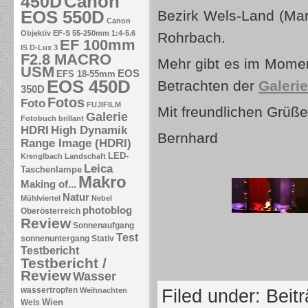
Canon
450D
EOS 550D
Bezirk Wels-Land (Mar
Canon
Objektiv EF-S 55-250mm 1:4-5.6
Rohrbach.
EF 100mm
IS
D-Lux 3
F2.8 MACRO
Mehr gibt es im Momen
USM
EOS
EFS 18-55mm
EOS 450D
Betrachten der
Galerie
350D
Fotos
Foto
FUJIFILM
Mit freundlichen Grüß
Galerie
Fotobuch brillant
HDRI
High Dynamik
Bernhard
Range Image (HDRI)
LED-
Krenglbach
Landschaft
Leica
Taschenlampe
Makro
Making of...
Natur
Mühlviertel
Nebel
photoblog
Oberösterreich
Review
Sonnenaufgang
Test
sonnenuntergang
Stativ
Testbericht
Testbericht /
Review
Wasser
wassertropfen
Weihnachten
Filed under:
Beit
Wien
Wels