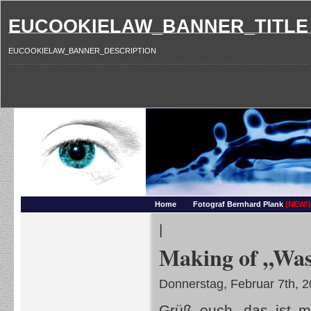
EUCOOKIELAW_BANNER_TITLE
EUCOOKIELAW_BANNER_DESCRIPTION
Photography and more – Ber
Makros, HDRIs, Sonnenuntergaenge, Natur, Landschaften, Wassertropfen, Portraets,
Home
Fotograf Bernhard Plank
(NEW!)
|
Making of „Was
Donnerstag, Februar 7th, 
Grüß euch, das ist m