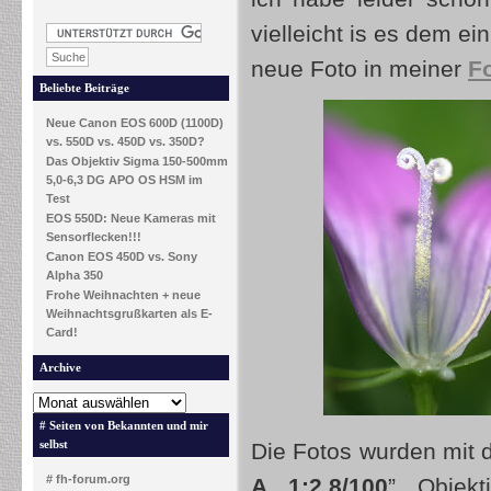
vielleicht is es dem ei
neue Foto in meiner
Fo
Beliebte Beiträge
Neue Canon EOS 600D (1100D)
vs. 550D vs. 450D vs. 350D?
Das Objektiv Sigma 150-500mm
5,0-6,3 DG APO OS HSM im
Test
EOS 550D: Neue Kameras mit
Sensorflecken!!!
Canon EOS 450D vs. Sony
Alpha 350
Frohe Weihnachten + neue
Weihnachtsgrußkarten als E-
Card!
Archive
# Seiten von Bekannten und mir
selbst
Die Fotos wurden mit 
# fh-forum.org
A 1:2.8/100
” Objekt