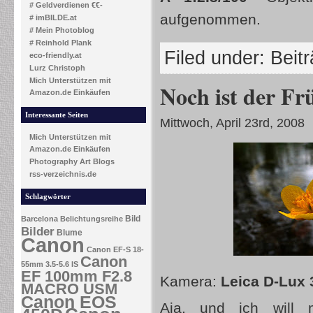
# Geldverdienen €€-
aufgenommen.
# imBILDE.at
# Mein Photoblog
# Reinhold Plank
Filed under:
Beit
eco-friendly.at
Lurz Christoph
Mich Unterstützen mit
Noch ist der Fr
Amazon.de Einkäufen
Interessante Seiten
Mittwoch, April 23rd, 2008
Mich Unterstützen mit
Amazon.de Einkäufen
Photography Art Blogs
rss-verzeichnis.de
Schlagwörter
Bild
Barcelona
Belichtungsreihe
Bilder
Blume
Canon
Canon EF-S 18-
Canon
55mm 3.5-5.6 IS
EF 100mm F2.8
Kamera:
Leica D-Lux 
MACRO USM
Canon EOS
Aja, und ich will m