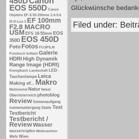
Canon
450D
EOS 550D
Glückwünsche bedank
Canon
Objektiv EF-S 55-250mm 1:4-5.6
EF 100mm
IS
D-Lux 3
Filed under:
Beit
F2.8 MACRO
USM
EOS
EFS 18-55mm
EOS 450D
350D
Fotos
Foto
FUJIFILM
Galerie
Fotobuch brillant
HDRI
High Dynamik
Range Image (HDRI)
LED-
Krenglbach
Landschaft
Leica
Taschenlampe
Makro
Making of...
Natur
Mühlviertel
Nebel
photoblog
Oberösterreich
Review
Sonnenaufgang
Test
sonnenuntergang
Stativ
Testbericht
Testbericht /
Review
Wasser
wassertropfen
Weihnachten
Wien
Wels