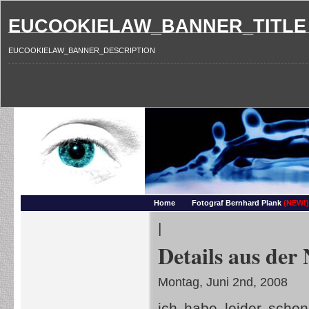
EUCOOKIELAW_BANNER_TITLE
EUCOOKIELAW_BANNER_DESCRIPTION
Photography and more – Ber
Makros, HDRIs, Sonnenuntergaenge, Natur, Landschaften, Wassertropfen, Portraets,
Home
Fotograf Bernhard Plank
(NEW!)
|
Details aus der
Montag, Juni 2nd, 2008
ich habe leider scho