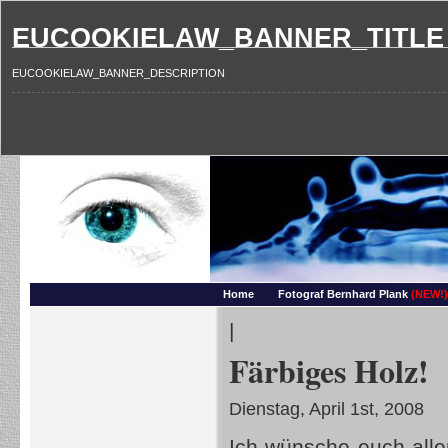
EUCOOKIELAW_BANNER_TITLE
EUCOOKIELAW_BANNER_DESCRIPTION
Photography and more – Ber
Makros, HDRIs, Sonnenuntergaenge, Natur, Landschaften, Wassertropfen, Portraets,
Home
Fotograf Bernhard Plank
(NEW!)
|
Färbiges Holz!
Dienstag, April 1st, 2008
Ich wünsche euch all