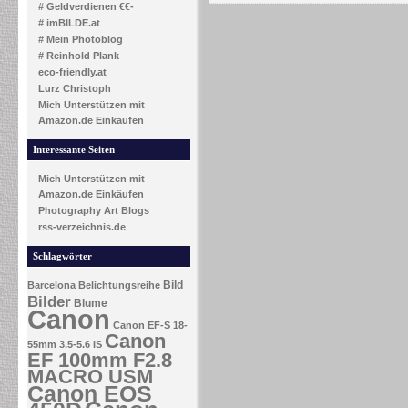
# Geldverdienen €€-
# imBILDE.at
# Mein Photoblog
# Reinhold Plank
eco-friendly.at
Lurz Christoph
Mich Unterstützen mit
Amazon.de Einkäufen
Interessante Seiten
Mich Unterstützen mit
Amazon.de Einkäufen
Photography Art Blogs
rss-verzeichnis.de
Schlagwörter
Bild
Barcelona
Belichtungsreihe
Bilder
Blume
Canon
Canon EF-S 18-
Canon
55mm 3.5-5.6 IS
EF 100mm F2.8
MACRO USM
Canon EOS