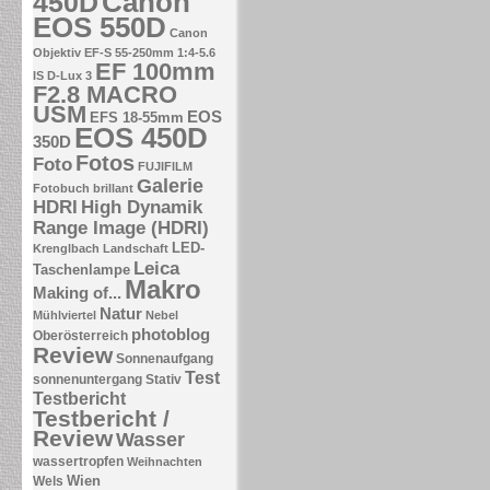
Canon
450D
EOS 550D
Canon
Objektiv EF-S 55-250mm 1:4-5.6
EF 100mm
IS
D-Lux 3
F2.8 MACRO
USM
EOS
EFS 18-55mm
EOS 450D
350D
Fotos
Foto
FUJIFILM
Galerie
Fotobuch brillant
HDRI
High Dynamik
Range Image (HDRI)
LED-
Krenglbach
Landschaft
Leica
Taschenlampe
Makro
Making of...
Natur
Mühlviertel
Nebel
photoblog
Oberösterreich
Review
Sonnenaufgang
Test
sonnenuntergang
Stativ
Testbericht
Testbericht /
Review
Wasser
wassertropfen
Weihnachten
Wien
Wels