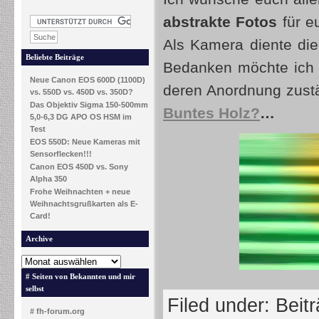
abstrakte Fotos
für e
Als Kamera diente die
Beliebte Beiträge
Bedanken möchte ich 
Neue Canon EOS 600D (1100D)
deren Anordnung zustä
vs. 550D vs. 450D vs. 350D?
Das Objektiv Sigma 150-500mm
Buntes Holz?
…
5,0-6,3 DG APO OS HSM im
Test
EOS 550D: Neue Kameras mit
Sensorflecken!!!
Canon EOS 450D vs. Sony
Alpha 350
Frohe Weihnachten + neue
Weihnachtsgrußkarten als E-
Card!
Archive
# Seiten von Bekannten und mir
selbst
Filed under:
Beit
# fh-forum.org