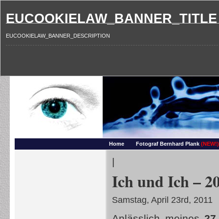
EUCOOKIELAW_BANNER_TITLE
EUCOOKIELAW_BANNER_DESCRIPTION
Photography and more – Ber
Makros, HDRIs, Sonnenuntergaenge, Natur, Landschaften, Wassertropfen, Portraets,
Home
Fotograf Bernhard Plank
(NEW!)
|
Ich und Ich – 2
Samstag, April 23rd, 2011
Anlässlich meines
27.