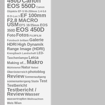
Canon
450D
EOS 550D
Canon
Objektiv EF-S 55-250mm 1:4-5.6
EF 100mm
IS
D-Lux 3
F2.8 MACRO
USM
EOS
EFS 18-55mm
EOS 450D
350D
Fotos
Foto
FUJIFILM
Galerie
Fotobuch brillant
HDRI
High Dynamik
Range Image (HDRI)
LED-
Krenglbach
Landschaft
Leica
Taschenlampe
Makro
Making of...
Natur
Mühlviertel
Nebel
photoblog
Oberösterreich
Review
Sonnenaufgang
Test
sonnenuntergang
Stativ
Testbericht
Testbericht /
Review
Wasser
wassertropfen
Weihnachten
Wien
Wels