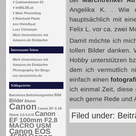
der
Marchtrenker Au
# Geldverdienen €€-
# imBILDE.at
Angelika K. . Wie d
# Mein Photoblog
hauptsächlich mit ein
# Reinhold Plank
eco-friendly.at
Felix L. vor ca. zwei M
Lurz Christoph
Mich Unterstützen mit
Damit möchte ich mich 
Amazon.de Einkäufen
tollen Bilder danken.
Interessante Seiten
Hobby unterstützen bz
Mich Unterstützen mit
Amazon.de Einkäufen
dem ich vermutlich n
Photography Art Blogs
rss-verzeichnis.de
einfach einen
fotogra
Schlagwörter
ich einmal Zeit, dies
Bild
Barcelona
Belichtungsreihe
euch gerne Rede und A
Bilder
Blume
Canon
Canon EF-S 18-
Canon
Filed under:
Beit
55mm 3.5-5.6 IS
EF 100mm F2.8
MACRO USM
Canon EOS