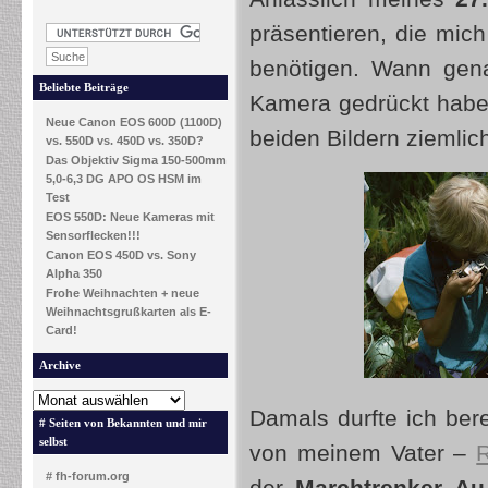
präsentieren, die mich
benötigen. Wann gena
Beliebte Beiträge
Kamera gedrückt habe,
Neue Canon EOS 600D (1100D)
beiden Bildern ziemli
vs. 550D vs. 450D vs. 350D?
Das Objektiv Sigma 150-500mm
5,0-6,3 DG APO OS HSM im
Test
EOS 550D: Neue Kameras mit
Sensorflecken!!!
Canon EOS 450D vs. Sony
Alpha 350
Frohe Weihnachten + neue
Weihnachtsgrußkarten als E-
Card!
Archive
Damals durfte ich bere
# Seiten von Bekannten und mir
selbst
von meinem Vater –
R
# fh-forum.org