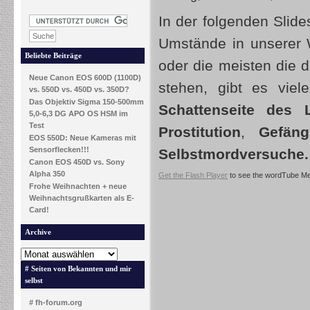
In der folgenden Slid
Umstände in unserer W
Beliebte Beiträge
oder die meisten die d
Neue Canon EOS 600D (1100D)
stehen, gibt es viel
vs. 550D vs. 450D vs. 350D?
Das Objektiv Sigma 150-500mm
Schattenseite des 
5,0-6,3 DG APO OS HSM im
Test
Prostitution
,
Gefäng
EOS 550D: Neue Kameras mit
Sensorflecken!!!
Selbstmordversuche.
Canon EOS 450D vs. Sony
Alpha 350
Get the Flash Player
to see the wordTube Me
Frohe Weihnachten + neue
Weihnachtsgrußkarten als E-
Card!
Archive
# Seiten von Bekannten und mir
selbst
# fh-forum.org