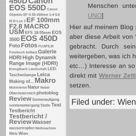
Canon
450D
Menschen unt
EOS 550D
Canon
UNO
]
Objektiv EF-S 55-250mm 1:4-5.6
EF 100mm
IS
D-Lux 3
F2.8 MACRO
Hier auf meinem Blog p
USM
EOS
EFS 18-55mm
aber diese Arbeit von
EOS 450D
350D
Fotos
Foto
gebracht. Durch sei
FUJIFILM
Galerie
Fotobuch brillant
weitergeben, was ich 
HDRI
High Dynamik
Range Image (HDRI)
etc…) Interesse an so 
LED-
Krenglbach
Landschaft
Leica
direkt mit
Werner Zett
Taschenlampe
Makro
Making of...
setzen.
Natur
Mühlviertel
Nebel
photoblog
Oberösterreich
Review
Sonnenaufgang
Filed under:
Wien
Test
sonnenuntergang
Stativ
Testbericht
Testbericht /
Review
Wasser
wassertropfen
Weihnachten
Wien
Wels