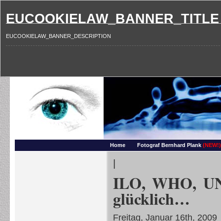
EUCOOKIELAW_BANNER_TITLE
EUCOOKIELAW_BANNER_DESCRIPTION
Photography and more – Ber
Makros, HDRIs, Sonnenuntergaenge, Natur, Landschaften, Wassertropfen, Portraets,
Home
Fotograf Bernhard Plank
(NEW!)
|
ILO, WHO, UNO:
glücklich…
Freitag, Januar 16th, 2009