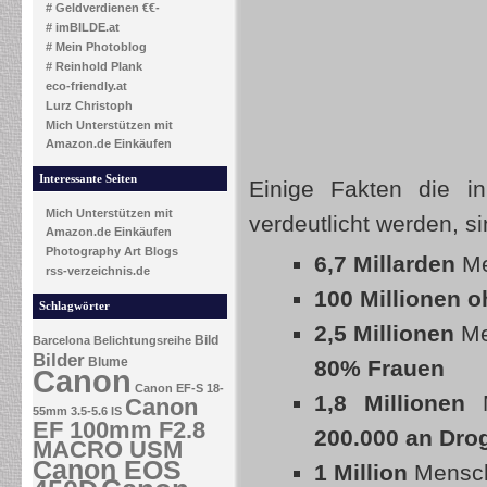
# Geldverdienen €€-
# imBILDE.at
# Mein Photoblog
# Reinhold Plank
eco-friendly.at
Lurz Christoph
Mich Unterstützen mit
Amazon.de Einkäufen
Interessante Seiten
Einige Fakten die i
Mich Unterstützen mit
verdeutlicht werden, s
Amazon.de Einkäufen
Photography Art Blogs
6,7 Millarden
Men
rss-verzeichnis.de
100 Millionen 
Schlagwörter
2,5 Millionen
Me
Bild
Barcelona
Belichtungsreihe
Bilder
Blume
80% Frauen
Canon
Canon EF-S 18-
1,8 Millionen
M
Canon
55mm 3.5-5.6 IS
EF 100mm F2.8
200.000 an Dro
MACRO USM
Canon EOS
1 Million
Mensch