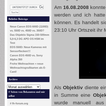
Am
16.08.2008
konnte
werden und ich hatte 
Beliebte Beiträge
können. Es handelt s
Neue Canon EOS 600D (1100D)
23:10 Uhr Ortszeit ihr
vs. 550D vs. 450D vs. 350D?
Das Objektiv Sigma 150-500mm
5,0-6,3 DG APO OS HSM im
Test
EOS 550D: Neue Kameras mit
Sensorflecken!!!
Canon EOS 450D vs. Sony
Alpha 350
Frohe Weihnachten + neue
Weihnachtsgrußkarten als E-
Card!
Archive
Als
Objektiv
diente ei
# Seiten von Bekannten und mir
in Summe eine
Objek
selbst
wurde manuell aus 
# fh-forum.org