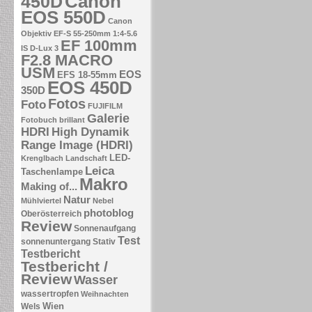
Canon
450D
EOS 550D
Canon
Objektiv EF-S 55-250mm 1:4-5.6
EF 100mm
IS
D-Lux 3
F2.8 MACRO
USM
EOS
EFS 18-55mm
EOS 450D
350D
Fotos
Foto
FUJIFILM
Galerie
Fotobuch brillant
HDRI
High Dynamik
Range Image (HDRI)
LED-
Krenglbach
Landschaft
Leica
Taschenlampe
Makro
Making of...
Natur
Mühlviertel
Nebel
photoblog
Oberösterreich
Review
Sonnenaufgang
Test
sonnenuntergang
Stativ
Testbericht
Testbericht /
Review
Wasser
wassertropfen
Weihnachten
Wien
Wels