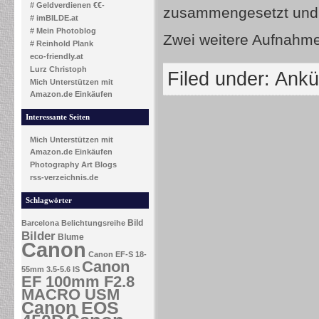
# Geldverdienen €€-
zusammengesetzt und 
# imBILDE.at
# Mein Photoblog
Zwei weitere Aufnahme
# Reinhold Plank
eco-friendly.at
Lurz Christoph
Filed under:
Ankü
Mich Unterstützen mit
Amazon.de Einkäufen
Interessante Seiten
Mich Unterstützen mit
Amazon.de Einkäufen
Photography Art Blogs
rss-verzeichnis.de
Schlagwörter
Bild
Barcelona
Belichtungsreihe
Bilder
Blume
Canon
Canon EF-S 18-
Canon
55mm 3.5-5.6 IS
EF 100mm F2.8
MACRO USM
Canon EOS