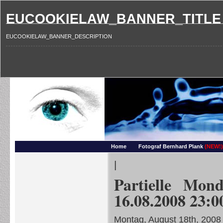
EUCOOKIELAW_BANNER_TITLE
EUCOOKIELAW_BANNER_DESCRIPTION
Photography and more – Ber
Makros, HDRIs, Sonnenuntergaenge, Natur, Landschaften, Wassertropfen, Portraets,
Home
Fotograf Bernhard Plank
(NEW!)
|
Partielle Mon
16.08.2008 23:
Montag, August 18th, 2008